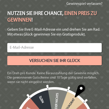
0,00
€
Gewinnspiel verlassen?
NUTZEN SIE IHRE CHANCE,
EINEN PREIS ZU
GEWINNEN
!
Geben Sie Ihre E-Mail-Adresse ein und drehen Sie am Rad.
Mit etwas Glück gewinnen Sie ein Gratisprodukt.
VERSUCHEN SIE IHR GLÜCK
Ein Dreh pro Kunde. Keine Barauszahlung der Gewinne möglich.
Die gewonnenen Gutscheine sind 10 Tage gültig und verfallen,
wenn sie nicht eingelöst werden.
franceschi@libero.it
LEIDER NICHTS
NIETE