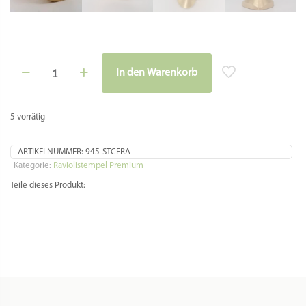
Raviolistempel
In den Warenkorb
"Herz"
aus
Messing
mit
5 vorrätig
Olivenholzgriff
-
55
ARTIKELNUMMER:
945-STCFRA
x
Kategorie:
Raviolistempel Premium
58mm
Teile dieses Produkt:
Menge