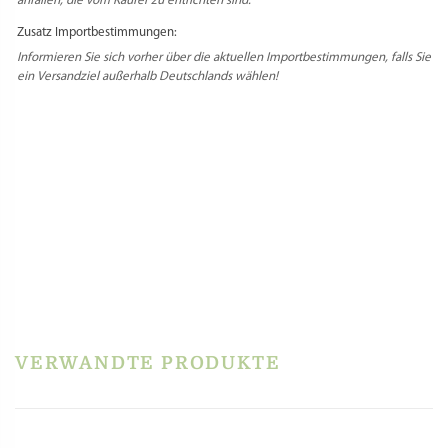
anfallen, die vom Käufer zu entrichten sind.
Zusatz Importbestimmungen:
Informieren Sie sich vorher über die aktuellen Importbestimmungen, falls Sie
ein Versandziel außerhalb Deutschlands wählen!
PRODUKTSICHERHEIT
REZENSIONEN
Es gibt noch keine Rezensionen.
Schreibe die erste Rezension für „Raviolistempel
„Herz“ aus Messing mit Olivenholzgriff – 55 x
58mm“
VERWANDTE PRODUKTE
Du musst
angemeldet
sein, um eine Rezension veröffentlichen zu können.