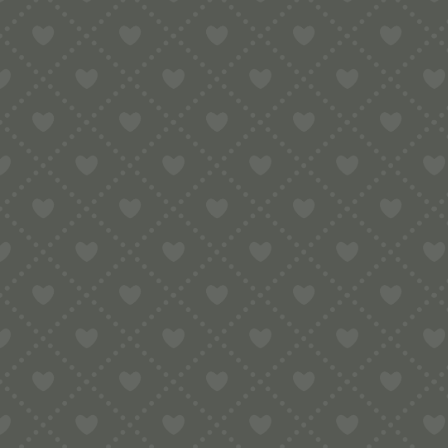
Fusilli
(13)
Giselas Lieblinge
(39)
Halloween
(12)
Kinder
(58)
Lange Nudeln
(36)
Motivnudeln
(77)
Muschelnudeln
(22)
Neujahr
(2)
MA
ORECC
Oktoberfest
(4)
Ostern
(9)
Regionale
(48)
Röhrennudeln
(39)