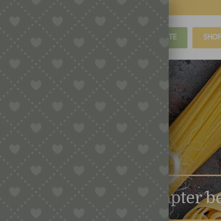
BLOG
REZEPTE
SHO
/PE15E Matrizen (Adapter be