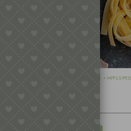
R NUDELMASCHINEN (MATRIZEN DURCHM. 55 MM)
MPF1.5/PE1
 MATRIZEN (ADAPTER BENÖTIGT)
BOT
IM ANGEBOT