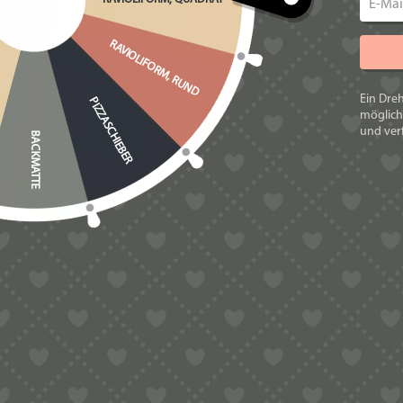
Marcato
(50)
RAVIOLIFORM, RUND
Philips Pastamaker 7000 / Avance
(686)
Ein Dre
PIZZASCHIEBER
PN300 Matrizen (kein Adapter benötigt)
(1)
möglich
und verf
BACKMATTE
MA
Ravioli
(313)
TAG
Sonstiges
(195)
Teigräder
(88)
TR-Serie
(325)
SCHLAGWORT
Blumen
(11)
Die Klassiker
(102)