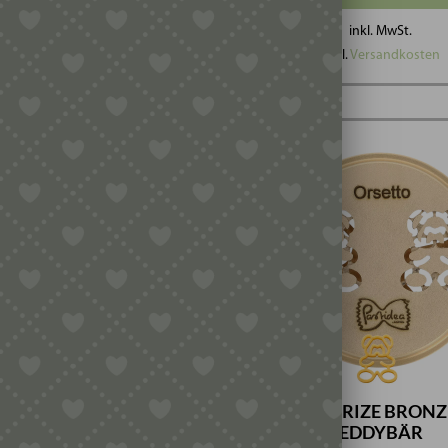
inkl. MwSt.
inkl. MwSt.
zzgl.
Versandkosten
zzgl.
Versandkosten
TRIZE BRONZE –
MATRIZE BRONZ
ANKENWAGEN
TEDDYBÄR