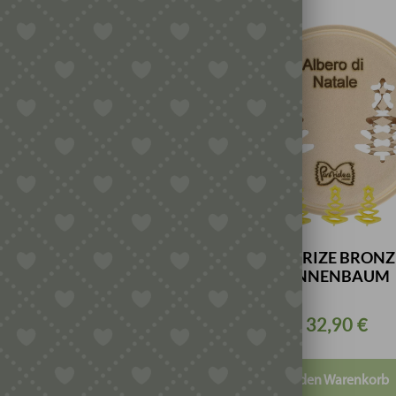
TRIZE BRONZE –
MATRIZE BRONZ
HIETTE GESTREIFT
TANNENBAUM
15MM
32,90
€
32,90
€
In den Warenkorb
In den Warenkorb