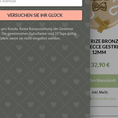
VERSUCHEN SIE IHR GLÜCK
h pro Kunde. Keine Barauszahlung der Gewinne
. Die gewonnenen Gutscheine sind 10 Tage gültig
allen, wenn sie nicht eingelöst werden.
MATRIZE BRONZE
TRIZE BRONZE –
CASARECCE GESTR
LIATELLE 12MM
12MM
32,90
€
32,90
€
In den Warenkorb
In den Warenkorb
inkl. MwSt.
inkl. MwSt.
zzgl.
Versandkosten
zzgl.
Versandkosten