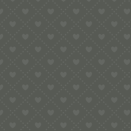
Fimar Nudelmaschinen (Matrizen Durchm. 55
mm)
(296)
Fimar Nudelmaschinen MPF 1.5, PE15E
(2)
MPF1.5/PE15E Matrizen (Adapter
benötigt)
(251)
MPF1.5/PE15E Adapter
(1)
MPF1.5/PE15E Matrizen (Adapter
benötigt)
(250)