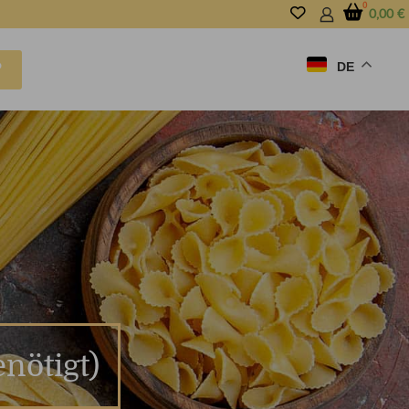
0,00
€
DE
P
nötigt)