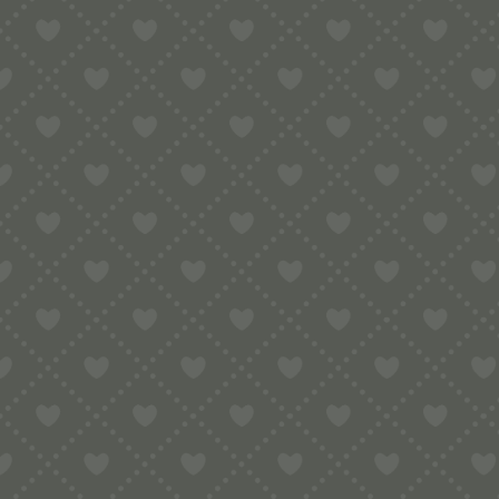
HOME
FIMA
MPF1.5/PE15E
SUCHE
Suchbegriff...
IM ANGE