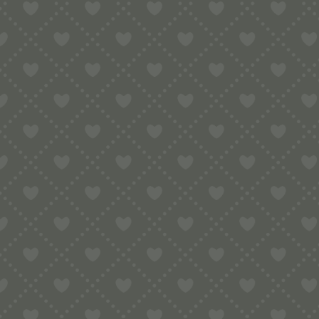
NEU
PREISKLASSE
€
-
€
MARKE
F
Alle Produkte anzeigen
PR
MA
Angebote
(98)
LA
Aufbewahrungen
(121)
R
KRAT
Bottene Nudelmaschinen
(10)
Divina / Leonardo
(32)
Divina / Leonardo / Bigolaro
(2)