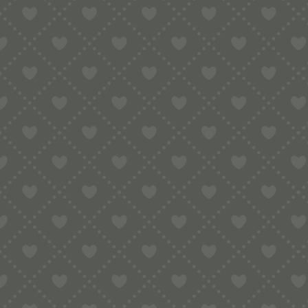
Spaghetti
(10)
Suppennudeln
(29)
Tiere
(24)
Valentinstag
(6)
Weihnachten
(17)
FARBE
Bronze
(212)
Gold
(3)
Messing
(32)
Weiß
(3)
MA
KR