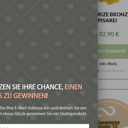
TRIZE BRONZE –
MATRIZE BRONZ
IGLIO RICCIO
PISAREI
32,90
€
32,90
€
In den Warenkorb
In den Warenkorb
inkl. MwSt.
inkl. MwSt.
zzgl.
Versandkosten
zzgl.
Versandkosten
EN SIE IHRE CHANCE,
EINEN
IS ZU GEWINNEN
!
Sie Ihre E-Mail-Adresse ein und drehen Sie am
t etwas Glück gewinnen Sie ein Gratisprodukt.