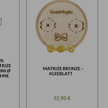
0%
TRIZE
MATRIZE BRONZE –
ONI Ø
KLEEBLATT
OHNE
her
32,90
€