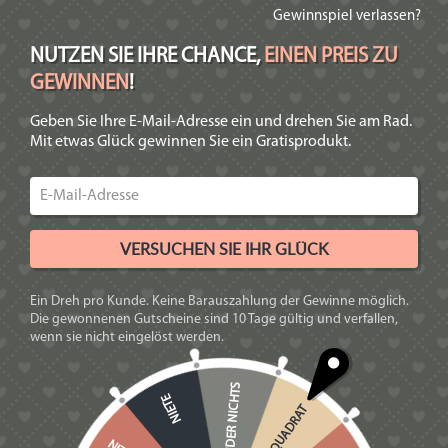
0,00
€
Gewinnspiel verlassen?
NUTZEN SIE IHRE CHANCE,
EINEN PREIS ZU
GEWINNEN
!
Geben Sie Ihre E-Mail-Adresse ein und drehen Sie am Rad.
Mit etwas Glück gewinnen Sie ein Gratisprodukt.
VERSUCHEN SIE IHR GLÜCK
Ein Dreh pro Kunde. Keine Barauszahlung der Gewinne möglich.
Die gewonnenen Gutscheine sind 10 Tage gültig und verfallen,
wenn sie nicht eingelöst werden.
Gnocchi-Brettchen
LEIDER NICHTS
NIETE