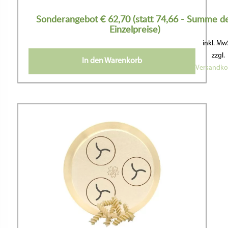
Sonderangebot € 62,70 (statt 74,66 - Summe d
Einzelpreise)
inkl. Mw
zzgl.
In den Warenkorb
Versandko