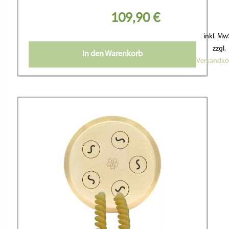
109,90
€
inkl. Mw
zzgl.
In den Warenkorb
Versandko