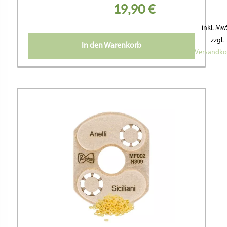
19,90
€
inkl. Mw
zzgl.
In den Warenkorb
Versandko