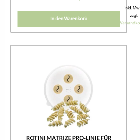
inkl. Mw
zzgl.
In den Warenkorb
Versandko
ROTINI MATRIZE PRO-LINIE FÜR