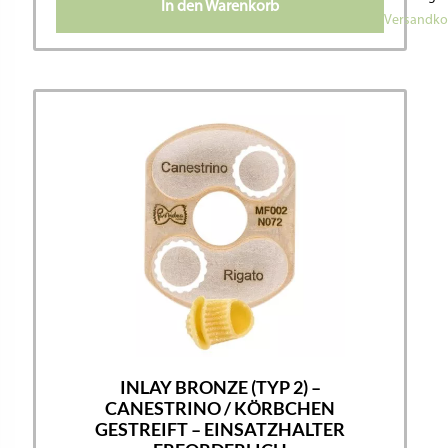
In den Warenkorb
Versandko
INLAY BRONZE (TYP 2) –
CANESTRINO / KÖRBCHEN
GESTREIFT – EINSATZHALTER