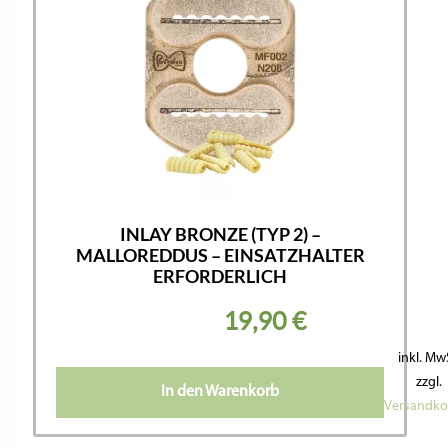
INLAY BRONZE (TYP 2) –
MALLOREDDUS – EINSATZHALTER
ERFORDERLICH
19,90
€
inkl. Mw
zzgl.
In den Warenkorb
Versandko