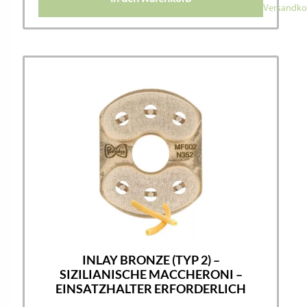
Versandko
INLAY BRONZE (TYP 2) –
SIZILIANISCHE MACCHERONI –
EINSATZHALTER ERFORDERLICH