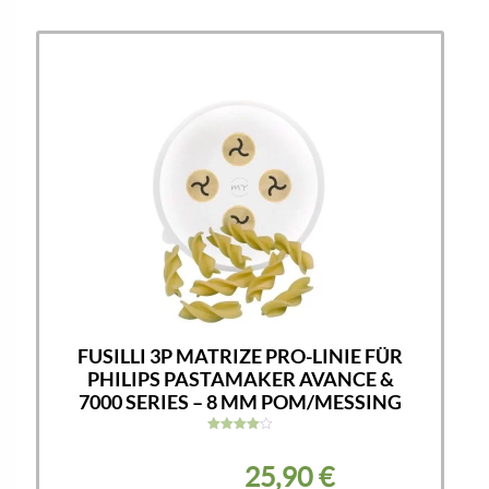
FUSILLI 3P MATRIZE PRO-LINIE FÜR
PHILIPS PASTAMAKER AVANCE &
7000 SERIES – 8 MM POM/MESSING
Bewertet
mit
25,90
€
4.00
von 5