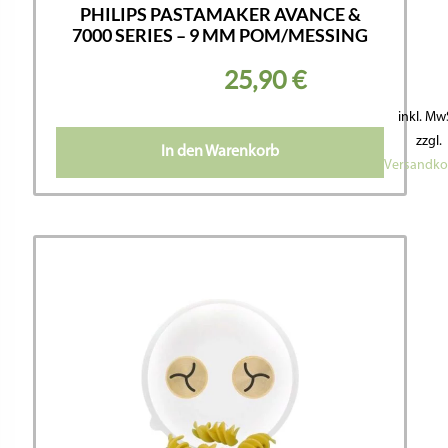
PHILIPS PASTAMAKER AVANCE &
7000 SERIES – 9 MM POM/MESSING
25,90
€
inkl. Mw
zzgl.
In den Warenkorb
Versandko