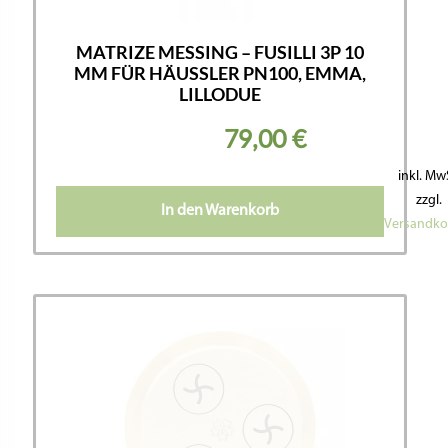
MATRIZE MESSING – FUSILLI 3P 10
MM FÜR HÄUSSLER PN100, EMMA,
LILLODUE
79,00
€
inkl. Mw
zzgl.
In den Warenkorb
Versandko