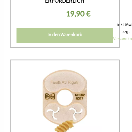
ERFORDERLICH
19,90
€
inkl. Mw
zzgl.
In den Warenkorb
Versandko