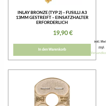
INLAY BRONZE (TYP 2) – FUSILLI A3
13MM GESTREIFT – EINSATZHALTER
ERFORDERLICH
19,90
€
inkl. Mw
zzgl.
In den Warenkorb
Versandko