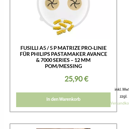
FUSILLI A5 / 5 P MATRIZE PRO-LINIE
FÜR PHILIPS PASTAMAKER AVANCE
& 7000 SERIES – 12 MM
POM/MESSING
25,90
€
inkl. Mw
zzgl.
In den Warenkorb
Versandko