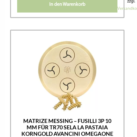
zzgl.
In den Warenkorb
Versandko
MATRIZE MESSING – FUSILLI 3P 10
MM FÜR TR70 SELA LA PASTAIA
KORNGOLD AVANCINI OMEGAONE