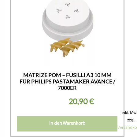
MATRIZE POM – FUSILLI A3 10 MM
FÜR PHILIPS PASTAMAKER AVANCE /
7000ER
20,90
€
inkl. Mw
zzgl.
In den Warenkorb
Versandko