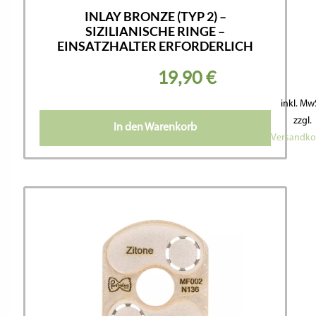
INLAY BRONZE (TYP 2) –
SIZILIANISCHE RINGE –
EINSATZHALTER ERFORDERLICH
19,90
€
inkl. Mw
zzgl.
In den Warenkorb
Versandko