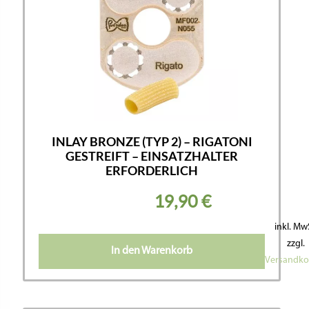
INLAY BRONZE (TYP 2) – RIGATONI
GESTREIFT – EINSATZHALTER
ERFORDERLICH
19,90
€
inkl. Mw
zzgl.
In den Warenkorb
Versandko