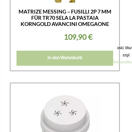
MATRIZE MESSING – FUSILLI 2P 7 MM
FÜR TR70 SELA LA PASTAIA
KORNGOLD AVANCINI OMEGAONE
109,90
€
inkl. Mw
zzgl.
In den Warenkorb
Versandko