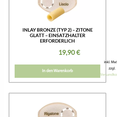
INLAY BRONZE (TYP 2) – ZITONE
GLATT – EINSATZHALTER
ERFORDERLICH
19,90
€
inkl. Mw
zzgl.
In den Warenkorb
Versandko