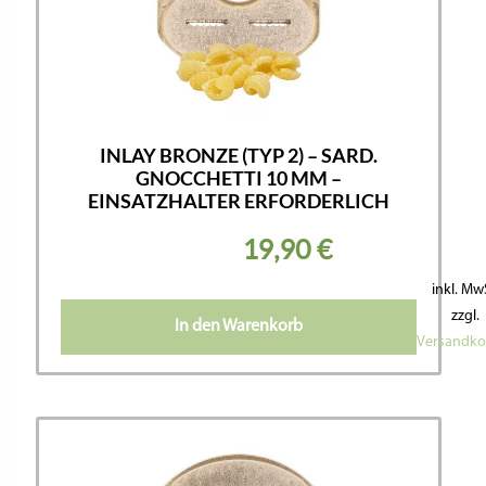
INLAY BRONZE (TYP 2) – SARD.
GNOCCHETTI 10 MM –
EINSATZHALTER ERFORDERLICH
19,90
€
inkl. Mw
zzgl.
In den Warenkorb
Versandko