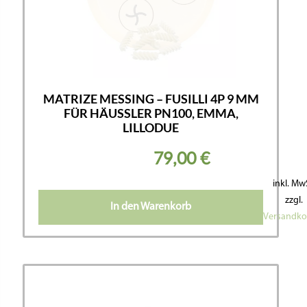
MATRIZE MESSING – FUSILLI 4P 9 MM
FÜR HÄUSSLER PN100, EMMA,
LILLODUE
79,00
€
inkl. Mw
zzgl.
In den Warenkorb
Versandko