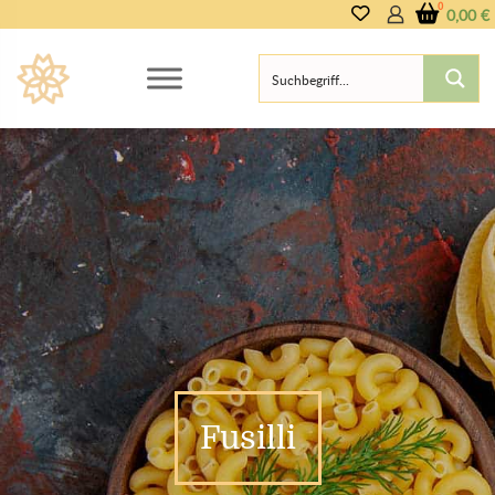
0,00
€
Fusilli