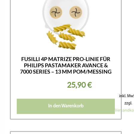
FUSILLI 4P MATRIZE PRO-LINIE FÜR
PHILIPS PASTAMAKER AVANCE &
7000 SERIES – 13 MM POM/MESSING
25,90
€
inkl. Mw
zzgl.
In den Warenkorb
Versandko