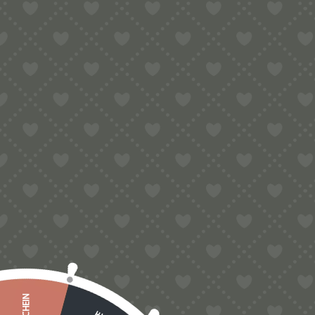
PREISKLASSE
€
-
€
MARKE
GET
MAR
Alle Produkte anzeigen
GE
ME
Angebote
(98)
Aufbewahrungen
(121)
Bottene Nudelmaschinen
(10)
Divina / Leonardo
(32)
Divina / Leonardo / Bigolaro
(2)