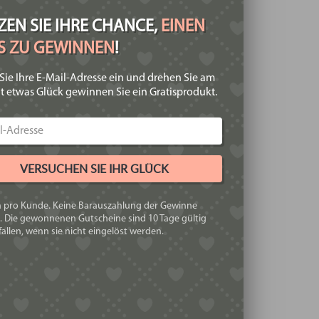
inkl. MwSt.
EN SIE IHRE CHANCE,
EINEN
zzgl.
Versandkosten
IS ZU GEWINNEN
!
Sie Ihre E-Mail-Adresse ein und drehen Sie am
t etwas Glück gewinnen Sie ein Gratisprodukt.
VERSUCHEN SIE IHR GLÜCK
h pro Kunde. Keine Barauszahlung der Gewinne
. Die gewonnenen Gutscheine sind 10 Tage gültig
allen, wenn sie nicht eingelöst werden.