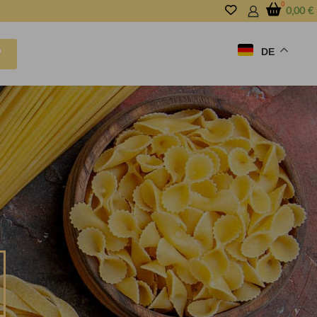
0,00
€
DE
P