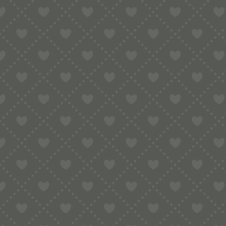
Lebensmittel
(53)
Marcato
(50)
Marcato Getreidequetsche
(1)
Marcato Nudelmaschine
(13)
Marcato Produkte und Zubehör
(46)
Philips Pastamaker 7000 / Avance
(686)
PN300 Matrizen (kein Adapter benötigt)
(1)
Ravioli
(313)
Sonstiges
(195)
Teigräder
(88)
TR-Serie
(325)