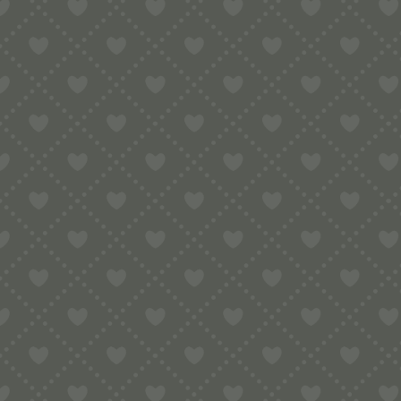
SCHLAGWORT
FARBE
o. Angabe
(1)
MATERIAL
o. Angabe
(1)