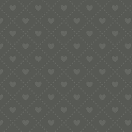
HOME
MAR
SUCHE
Suchbegriff...
IM ANGE