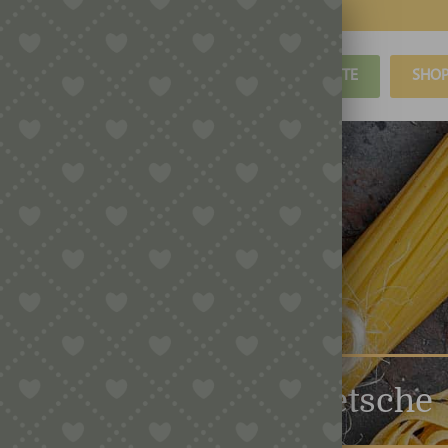
BLOG
REZEPTE
SHO
Marcato Getreidequetsche