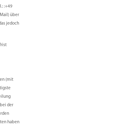
.: :+49
-Mail) über
das jedoch
rist
ten (mit
tigste
eilung
bei der
erden
lten haben