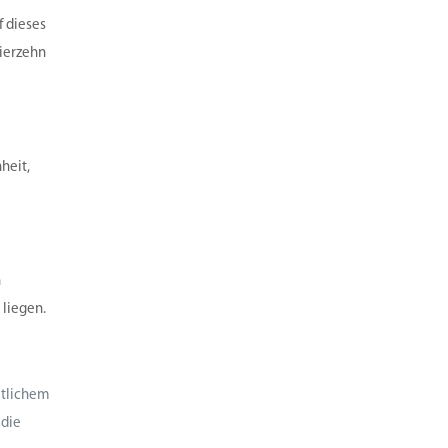
f dieses
vierzehn
heit,
n
 liegen.
mtlichem
 die