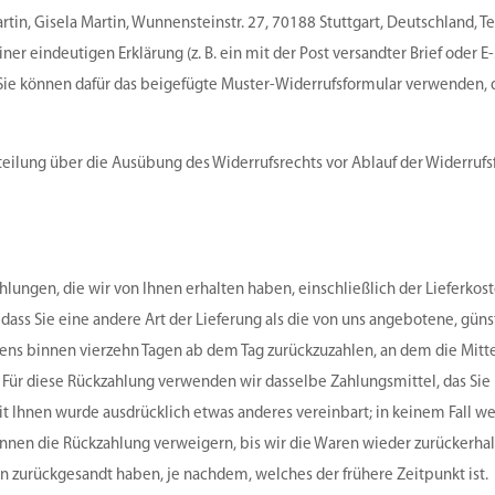
in, Gisela Martin, Wunnensteinstr. 27, 70188 Stuttgart, Deutschland, Tel
r eindeutigen Erklärung (z. B. ein mit der Post versandter Brief oder E
n. Sie können dafür das beigefügte Muster-Widerrufsformular verwenden, 
itteilung über die Ausübung des Widerrufsrechts vor Ablauf der Widerrufsf
hlungen, die wir von Ihnen erhalten haben, einschließlich der Lieferkos
dass Sie eine andere Art der Lieferung als die von uns angebotene, güns
tens binnen vierzehn Tagen ab dem Tag zurückzuzahlen, an dem die Mitt
. Für diese Rückzahlung verwenden wir dasselbe Zahlungsmittel, das Sie 
it Ihnen wurde ausdrücklich etwas anderes vereinbart; in keinem Fall w
nnen die Rückzahlung verweigern, bis wir die Waren wieder zurückerha
en zurückgesandt haben, je nachdem, welches der frühere Zeitpunkt ist.