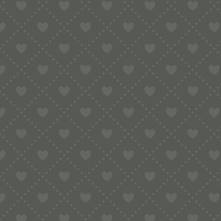
PREISKLASSE
€
-
€
GES
MARKE
Alle Produkte anzeigen
Angebote
(83)
Aufbewahrungen
(120)
Bottene Nudelmaschinen
(10)
Divina / Leonardo
(32)
Divina / Leonardo / Bigolaro
(2)