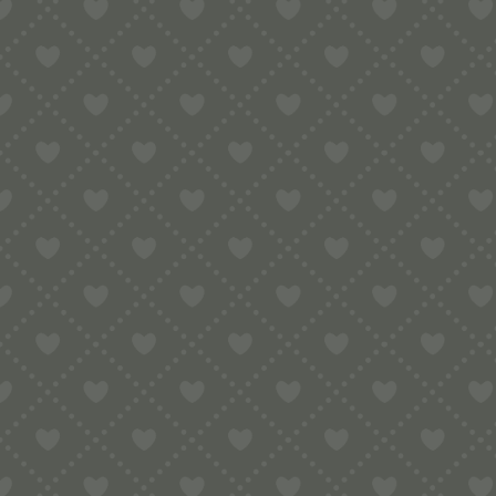
Geschenke
(27)
Geschenkgutscheine
(1)
Küchenhelfer
(36)
Mühlen und Reiben (Microplane)
(22)
Tigelliere
(4)
Teigräder
(87)
TR-Serie
(322)
SCHLAGWORT
FARBE