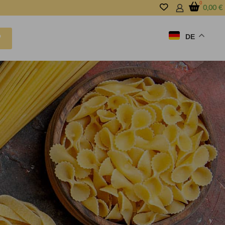
0,00
€
DE
P