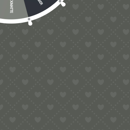
BACKMATTE
Lebensmittel
(53)
Marcato
(48)
Philips Pastamaker 7000 / Avance
(683)
PN300 Matrizen (kein Adapter benötigt)
(1)
Ravioli
(308)
Sonstiges
(195)
Alles für die Matrizenreinigung und Pflege
(14)
Besonderheiten, Geschenkideen
(50)
Färbemittel
(12)
Gadgets
(73)