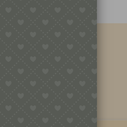
Nützliche Informationen
Kontaktiere Uns
Impressum
Datenschutzerklärung
Geschäftsbedingungen
Widerrufsbelehrung & Widerrufsformular
Versandkosten & Lieferzeit
Zahlungsinformationen
VERTRAG WIDERRUFEN