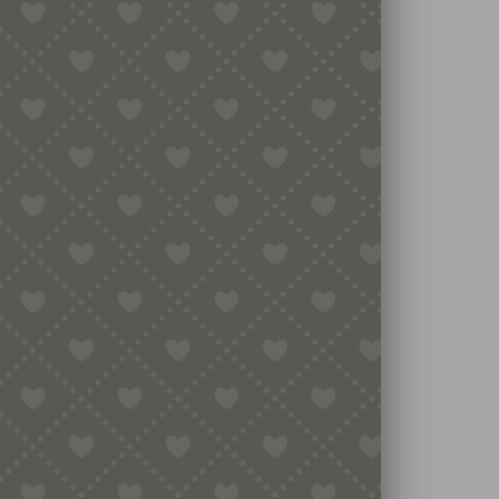
CHENKGUTSCHEIN
5,00
€
–
100,00
€
Betrag auswählen