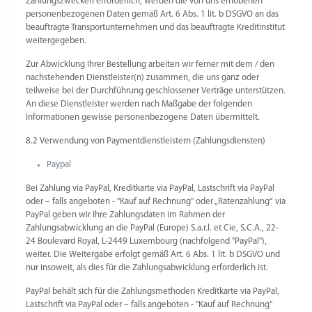
Zahlungszwecken erforderlich, werden die von uns erhobenen
personenbezogenen Daten gemäß Art. 6 Abs. 1 lit. b DSGVO an das
beauftragte Transportunternehmen und das beauftragte Kreditinstitut
weitergegeben.
Zur Abwicklung Ihrer Bestellung arbeiten wir ferner mit dem / den
nachstehenden Dienstleister(n) zusammen, die uns ganz oder
teilweise bei der Durchführung geschlossener Verträge unterstützen.
An diese Dienstleister werden nach Maßgabe der folgenden
Informationen gewisse personenbezogene Daten übermittelt.
8.2 Verwendung von Paymentdienstleistern (Zahlungsdiensten)
Paypal
Bei Zahlung via PayPal, Kreditkarte via PayPal, Lastschrift via PayPal
oder – falls angeboten - "Kauf auf Rechnung" oder „Ratenzahlung“ via
PayPal geben wir Ihre Zahlungsdaten im Rahmen der
Zahlungsabwicklung an die PayPal (Europe) S.a.r.l. et Cie, S.C.A., 22-
24 Boulevard Royal, L-2449 Luxembourg (nachfolgend "PayPal"),
weiter. Die Weitergabe erfolgt gemäß Art. 6 Abs. 1 lit. b DSGVO und
nur insoweit, als dies für die Zahlungsabwicklung erforderlich ist.
PayPal behält sich für die Zahlungsmethoden Kreditkarte via PayPal,
Lastschrift via PayPal oder – falls angeboten - "Kauf auf Rechnung"