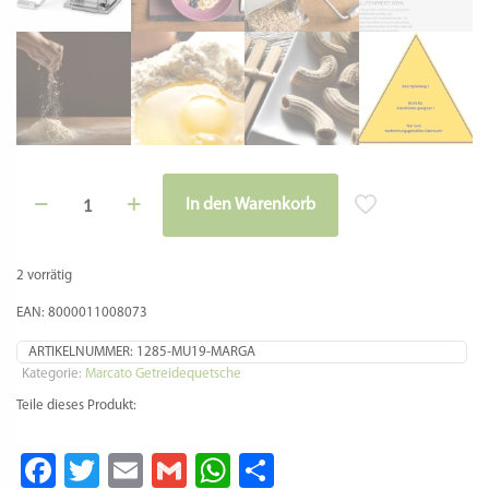
Marcato
In den Warenkorb
Getreidequetsche
Alternative:
–
Marga
Mulino
2 vorrätig
für
Getreideflocken,
EAN: 8000011008073
Mehle
und
ARTIKELNUMMER:
1285-MU19-MARGA
Malz
Kategorie:
Marcato Getreidequetsche
Menge
Teile dieses Produkt:
Facebook
Twitter
Email
Gmail
WhatsApp
Teilen