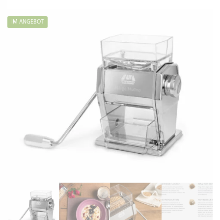
war:
ist:
209,90 €
135,00 €.
IM ANGEBOT