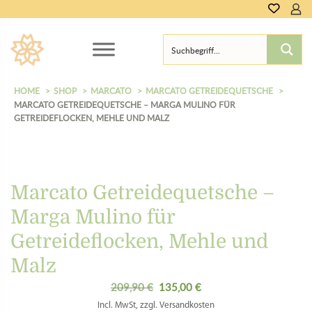
0,00
€
HOME
SHOP
MARCATO
MARCATO GETREIDEQUETSCHE
MARCATO GETREIDEQUETSCHE – MARGA MULINO FÜR
GETREIDEFLOCKEN, MEHLE UND MALZ
Marcato Getreidequetsche –
Marga Mulino für
Getreideflocken, Mehle und
Malz
209,90
€
135,00
€
Ursprünglicher
Aktueller
Preis
Preis
Incl. MwSt, zzgl. Versandkosten