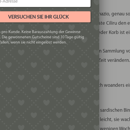
 erste helle ist ein handgeflochtener Korb von Ignazio, genau 
VERSUCHEN SIE IHR GLÜCK
 sagt, das Foto sei alt, das Foto sei der allererste Ciliru den 
h pro Kunde. Keine Barauszahlung der Gewinne
 es gleichmässiger zu flechten. Aber natürlich, jeder Korb ist 
. Die gewonnenen Gutscheine sind 10 Tage gültig
allen, wenn sie nicht eingelöst werden.
n Korb, das ist ein antiker Korb aus der privaten Sammlung von
en, wie die Farbe der Binsen sich im Laufe der Zeit verändern
us Sardinien – warum lässt man sich nicht einfach woanders ei
e ursprünglich für die Fischerei eingesetzt. Die sardischen 
dischen Binsen machen es einem aber auch nicht leicht, sie w
 findet, hat man nur ein kurzes Zeitfenster von wenigen Woc