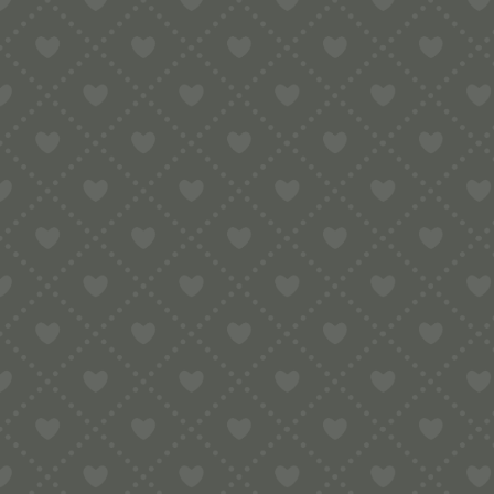
Sortiment
HOME
SHOP
TEIGRÄDER
HANDWERKSKUNST AUS SARD
TRADITIONELLER KORB FÜR GNOCCHETTI SARDI / MALLOREDDUS 