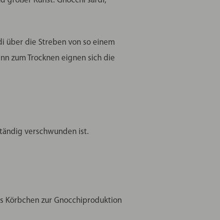
nd großer Kunst: Gnocchi sardi,
di über die Streben von so einem
enn zum Trocknen eignen sich die
ständig verschwunden ist.
hes Körbchen zur Gnocchiproduktion