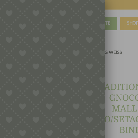
BLOG
REZEPTE
SHO
INIEN
„SU CIBIRO/SETACCIO“, CA. Ø 36-38 CM, BINDUNG WEISS
TRADITIO
GNOCC
MALL
CIBIRO/SETAC
BIN