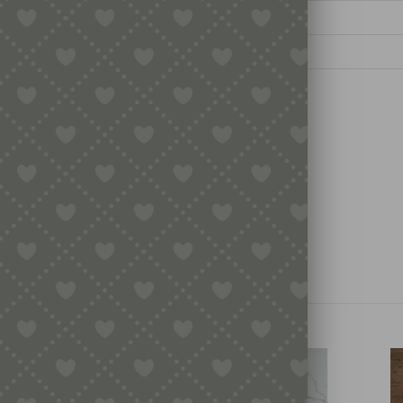
t:
REZENSIONEN
 Rezensionen.
ste Rezension für „Traditioneller Korb für Gnocchetti s
TE
u Cibiro/Setaccio“, ca. Ø 36-38 cm, Bindung weiß“
det
sein, um eine Rezension veröffentlichen zu können.