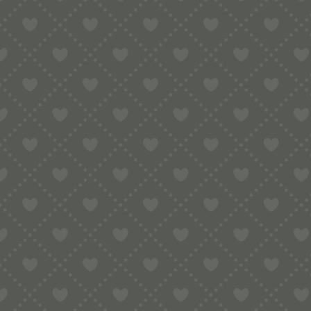
das Klima nicht, verlieren die Binsen 
widerstandsfähig.
Mit diesem Artikel erwerbt ihr sicher n