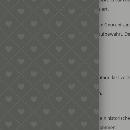
r Beweis der sardischen Vergangenheit voller Einfallsreichtum u
ddus, wurden früher in solchen Körben produziert.
rettchen aus Holz noch nicht erfunden war, wurden Gnocchi sar
 und dann klassisch auch darin bis zum Verzehr aufbewahrt. D
:
il was früher täglich im Gebrauch war und heutzutage fast voll
n möchten, könnt ihr euch
dieses
Video anschauen.
hen?
n Rätsel aufgegeben und fragte, ob wir nicht so ein historisc
 und haben die Herausforderung sehr gerne angenommen.