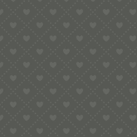
Der Korb hat es aber in sich, er ist de
bekannt auch unter dem Namen Mallore
D.h. in Zeiten, in denen das Gnocchib
Körbchen mit leichtem Druck abgerollt
Körbchen auch.
D.h. 3 Eigenschaften in nur einem Korb
Sieben, Pastaproduktion und Trocknen
Ein wahres Universaltalent – ein Utens
Für alle, die den Korb im Einsatz sehe
Wie kam unser Shop zu diesem Körbc
Thomas hat uns vor ein paar Wochen ei
auftreiben könnte. Wir lieben Rätsel