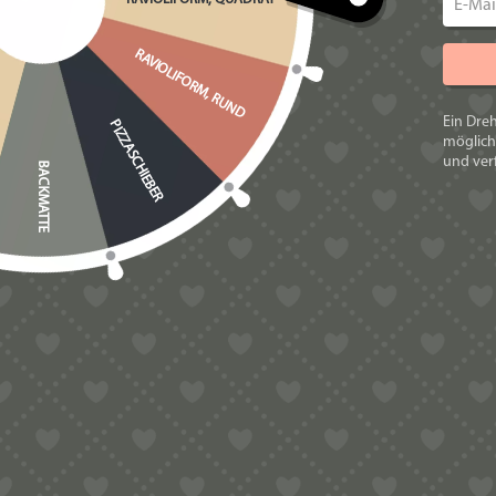
haben.
Ihr seht auf den Fotos zwei Körbe. Der
RAVIOLIFORM, RUND
diesem Angebot zuschlagt. Wobei Ignazio
Ein Dre
Laufe der Zeit eine Routine entwickelt,
PIZZASCHIEBER
möglich
anders ausfallen.
und verf
BACKMATTE
Das zweite Bild mit dem etwas dunklere
diesem Bild möchten wir euch nur zeig
auch euer Korb nachdunkeln.
Was ist das Besondere an den Körben a
gibt?
Das Flechthandwerk auf Sardinien wurd
und widerstandsfähig zu sein. Die sar
Gegenden Sardiniens und wenn man sie