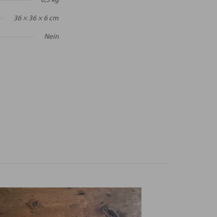
0,3 kg
36 × 36 × 6 cm
Nein
ardi /