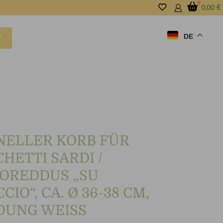
0,00
€
DE
P
NELLER KORB FÜR
HETTI SARDI /
OREDDUS „SU
CIO“, CA. Ø 36-38 CM,
DUNG WEISS