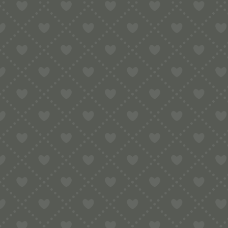
Traditioneller Korb für Mallrodeus Gnoc
Durchmesser: ca. 36 bis 38 cm
Höhe: ca. 4 cm
Bindung: naturfarben/weiß
Su sadazzu bzw. su ciùiri, so heissen d
auch für Italiener verständlich sein so
die Rede, was übersetzt ein Sieb ist.
Auf den ersten Blick ist dieser Strohk
die Kleie vom Grieß zu trennen: Alles w