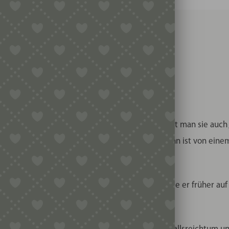
Bindung
weiß
chetti sardi
Menge
iese Körbe im sardischen Dialekt, vereinzelt nennt man sie auch „
ll, die den sardischen Dialekt nicht verstehen, dann ist von ei
orb tatsächlich nur ein Sieb. Zum Aussieben wurde er früher au
as zu klein war fiel durch.