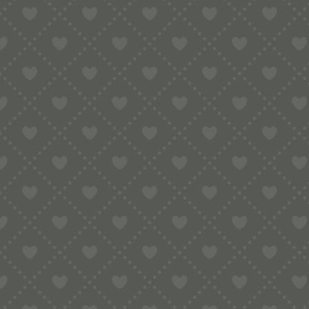
Gewicht
Maße
Spülmaschinenfes
Es gibt noch keine
Schreibe die er
VERWANDTE PRODUK
Malloreddus „S
Du musst
angemel