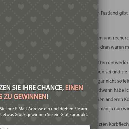
ckschläge hinnehmen müssen. In Italien auf dem Festland gibt 
ches nahezu ausgestorben ist.
sardischen Korbflechters herausgefunden haben und recherchi
n war und wir schlichtweg ein paar Jahre zu spät dran waren m
er diese Körbe auf Sardinien kaufen konnten, hatten entweder 
uzent altershalber aufgehört habe oder verstorben sei und sie s
eranzukommen. D.h. auch auf der Insel ist es gar nicht so le
EN SIE IHRE CHANCE,
EINEN
t ihn von Generation zu Generation weiter. Irgendwann habe i
IS ZU GEWINNEN
!
ie Sommerferien, da hing einer an der Wand neben anderen Kör
ration bei der Abreise mitnehmen, das macht man ja nun wirk
Sie Ihre E-Mail-Adresse ein und drehen Sie am
t etwas Glück gewinnen Sie ein Gratisprodukt.
nd wir sind sehr froh, Ignazio als einen der letzten Korbflec