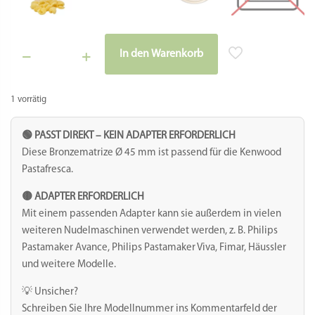
In den Warenkorb
Matrize
Alternative:
Bronze
-
1 vorrätig
Sard.
Gnochetti
10
🟢 PASST DIREKT – KEIN ADAPTER ERFORDERLICH
mm
Diese Bronzematrize Ø 45 mm ist passend für die Kenwood
Menge
Pastafresca.
🟡 ADAPTER ERFORDERLICH
Mit einem passenden Adapter kann sie außerdem in vielen
weiteren Nudelmaschinen verwendet werden, z. B. Philips
Pastamaker Avance, Philips Pastamaker Viva, Fimar, Häussler
und weitere Modelle.
💡 Unsicher?
Schreiben Sie Ihre Modellnummer ins Kommentarfeld der