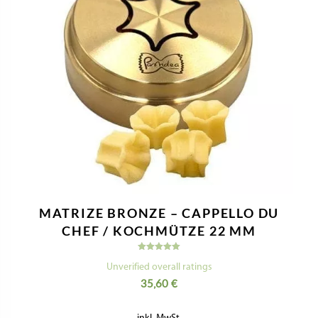
MATRIZE BRONZE – CAPPELLO DU
CHEF / KOCHMÜTZE 22 MM
Bewertet
mit
Unverified overall ratings
5.00
35,60
€
von 5