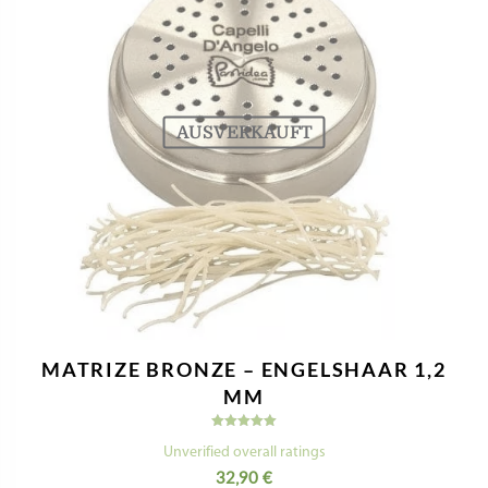
AUSVERKAUFT
MATRIZE BRONZE – ENGELSHAAR 1,2
MM
Bewertet
mit
Unverified overall ratings
5.00
32,90
€
von 5