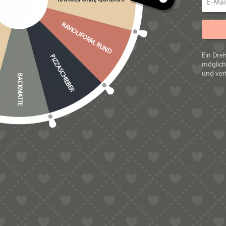
🍝 klassische italienische Hohlspaghetti
RAVIOLIFORM, RUND
🕳️ Sauce gelangt auch ins Innere der Nudel
Ein Dre
PIZZASCHIEBER
🍅 ideal für kräftige Tomaten- und Fleischsaucen
möglich
und verf
BACKMATTE
🥓 perfekt für Amatriciana und Gricia
🧀 harmoniert hervorragend mit Pecorino und Parmesan
Durch ihre Struktur wirken Bucatini deutlich vollmundiger 
🍽️ KLASSISCHE VER