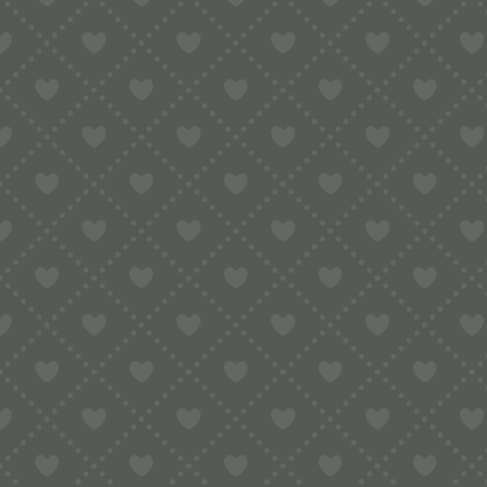
🍝 BUCATINI – KLASS
Bucatini gehören zu den bekanntesten Pastasorten der ital
Hohlraum in der Mitte.
Diese Kombination aus schlanker Form und innerem Kanal s
Geschmackserlebnis.
Mit dieser Messingmatrize stellen Sie
Bucatini mit 3 mm