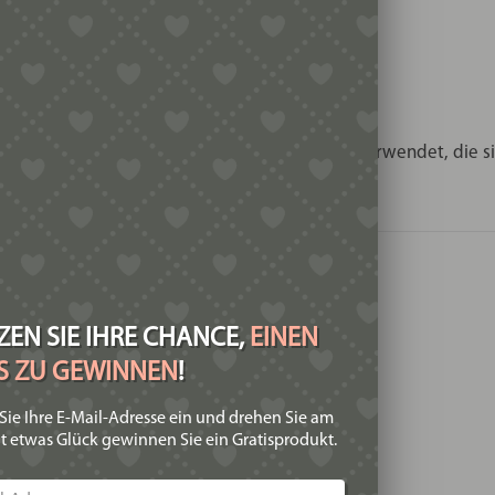
US MITTELITALIEN
om
tief in der kulinarischen Tradition verwurzelt.
erden seit Generationen für kräftige Saucen verwendet, die sic
O BESONDERS SIND
EN SIE IHRE CHANCE,
EINEN
IS ZU GEWINNEN
!
ion aus Außenfläche und Hohlraum.
Sie Ihre E-Mail-Adresse ein und drehen Sie am
t etwas Glück gewinnen Sie ein Gratisprodukt.