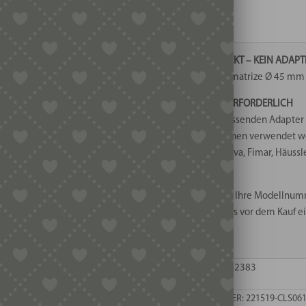
Bucatini
4 vorrätig
3
mm
🟢 PASST DIREKT – KEIN ADAP
Menge
Diese Bronzematrize Ø 45 mm i
🟡 ADAPTER ERFORDERLICH
Mit einem passenden Adapter 
Nudelmaschinen verwendet werd
Pastamaker Viva, Fimar, Häussl
💡 Unsicher?
Schreiben Sie Ihre Modellnum
senden Sie uns vor dem Kauf ei
weiter.
EAN: 4262572422383
ARTIKELNUMMER:
221519-CLS06