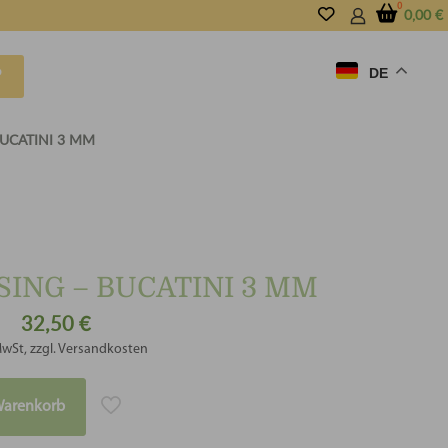
0,00
€
DE
P
BUCATINI 3 MM
ING – BUCATINI 3 MM
32,50
€
MwSt, zzgl. Versandkosten
Warenkorb