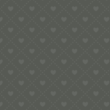
Bucatini eignen sich besonders für:
Bucatini all’Amatriciana
Bucatini alla Gricia
Ragù mit Fleisch
würzige Tomatensaucen
mediterrane Gemüsegerichte
Saucen mit Speck und Pecorino
⚙️ KOMPATIBILITÄT