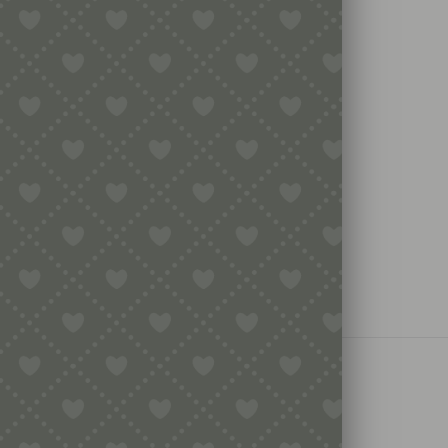
 Adapter nutzbar für:
es sowie viele weitere Maschinen.
KAX91.A0ME
R50, Häussler, Korngold, Omega
fert.