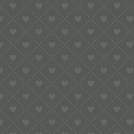
Direkt kompatibel mit Zubehör Torchio Kenwood und über
Philips Pasta Maker Avance / 7000 Series / Viva 5000 Seri
Kompatibel u. a. mit:
Kenwood AT910, AX910, KAX910ME, PP510, KAX92.AO, 
Philips Pastamaker Avance, Viva
KitchenAid, Simac, Ariete, Unold, La Fattorina, Firmar, T
Die Matrize wird inklusive transparenter Schutzdose gelie
🏆 WARUM MESSING?