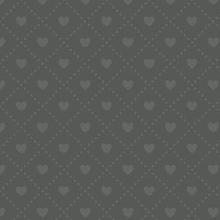
Sortiment
HOME
SHOP
HAUSHALTSNUDELMASCHINEN
KENWOO