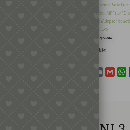
Kategorien:
Kenwood Pasta Fresc
(Adapter benötigt)
,
MPF1.5/PE15E
Matrizen Bronze (Adapter benöti
benötigt)
,
TR50 / LP5
Schlagwort:
Regionale
Teile dieses Produkt:
Facebook
Twitter
Email
Gma
SING – BUCATINI 