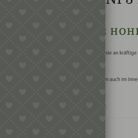
ISCHE ITALIENISCHE HO
ienischen Küche. Auf den ersten Blick erinnern sie an kräftige
orgt dafür, dass Sauce nicht nur außen, sondern auch im Inner
 Durchmesser
in authentischer Qualität selbst her.