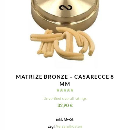
MATRIZE BRONZE – CASARECCE 8
MM
Bewertet
mit
Unverified overall ratings
5.00
32,90
€
von 5
inkl. MwSt.
zzgl.
Versandkosten