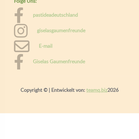
Folge Uns:
pastideadeutschland
giselasgaumenfreunde
E-mail
Giselas Gaumenfreunde
Copyright ©
| Entwickelt von:
teamq.biz
2026