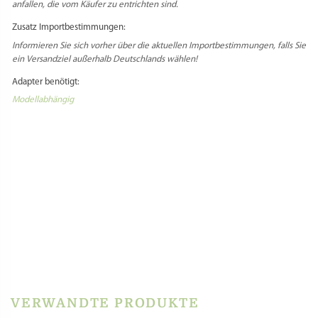
anfallen, die vom Käufer zu entrichten sind.
Zusatz Importbestimmungen:
Informieren Sie sich vorher über die aktuellen Importbestimmungen, falls Sie
ein Versandziel außerhalb Deutschlands wählen!
Adapter benötigt:
Modellabhängig
Select Language
▼
PRODUKTSICHERHEIT
HERSTELLERINFORMATIONEN
REZENSIONEN
Es gibt noch keine Rezensionen.
Schreibe die erste Rezension für „Matrize Bronze
– Brezel (Oktoberfest)“
Du musst
angemeldet
sein, um eine Rezension veröffentlichen zu können.
VERWANDTE PRODUKTE