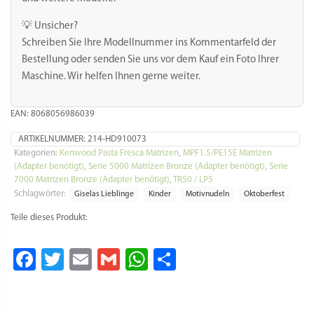
💡 Unsicher?
Schreiben Sie Ihre Modellnummer ins Kommentarfeld der
Bestellung oder senden Sie uns vor dem Kauf ein Foto Ihrer
Maschine. Wir helfen Ihnen gerne weiter.
EAN: 8068056986039
ARTIKELNUMMER:
214-HD910073
Kategorien:
Kenwood Pasta Fresca Matrizen
,
MPF1.5/PE15E Matrizen
(Adapter benötigt)
,
Serie 5000 Matrizen Bronze (Adapter benötigt)
,
Serie
7000 Matrizen Bronze (Adapter benötigt)
,
TR50 / LP5
Schlagwörter:
Giselas Lieblinge
Kinder
Motivnudeln
Oktoberfest
Teile dieses Produkt:
Facebook
Twitter
Email
Gmail
WhatsApp
Teilen