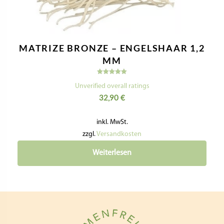
MATRIZE BRONZE – ENGELSHAAR 1,2
MM
Bewertet
mit
Unverified overall ratings
5.00
32,90
€
von 5
inkl. MwSt.
zzgl.
Versandkosten
Weiterlesen