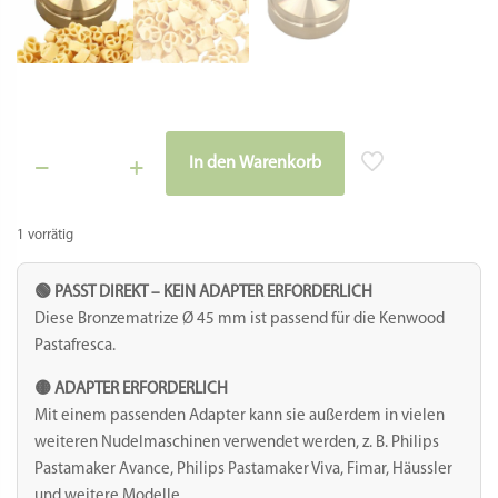
In den Warenkorb
Matrize
Alternative:
Bronze
-
1 vorrätig
Brezel
(Oktoberfest)
Menge
🟢 PASST DIREKT – KEIN ADAPTER ERFORDERLICH
Diese Bronzematrize Ø 45 mm ist passend für die Kenwood
Pastafresca.
🟡 ADAPTER ERFORDERLICH
Mit einem passenden Adapter kann sie außerdem in vielen
weiteren Nudelmaschinen verwendet werden, z. B. Philips
Pastamaker Avance, Philips Pastamaker Viva, Fimar, Häussler
und weitere Modelle.