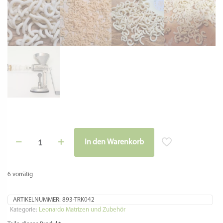
Matrize
In den Warenkorb
Bronze
Alternative:
-
Gabelspaghetti
für
6 vorrätig
Leonardo
-
Torchio
ARTIKELNUMMER:
893-TRK042
OK
Kategorie:
Leonardo Matrizen und Zubehör
Menge