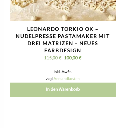
LEONARDO TORKIO OK –
NUDELPRESSE PASTAMAKER MIT
DREI MATRIZEN – NEUES
FARBDESIGN
Ursprünglicher
Aktueller
115,00
€
100,00
€
Preis
Preis
war:
ist:
inkl. MwSt.
115,00 €
100,00 €.
zzgl.
Versandkosten
In den Warenkorb