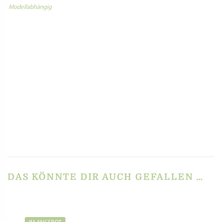
Modellabhängig
Select Language
▼
PRODUKTSICHERHEIT
REZENSIONEN
Es gibt noch keine Rezensionen.
Schreibe die erste Rezension für „Matrize Bronze
– Gabelspaghetti für Leonardo – Torchio OK“
Du musst
angemeldet
sein, um eine Rezension veröffentlichen zu können.
DAS KÖNNTE DIR AUCH GEFALLEN …