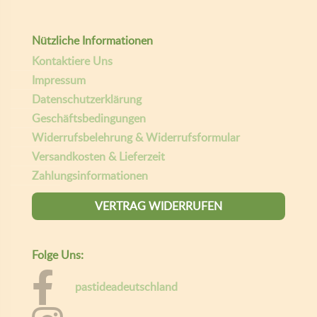
E-mail
Giselas Gaumenfreunde
Copyright ©
| Entwickelt von:
teamq.biz
2026
Willkommen bei Gaumen Freunde.
Um Ihnen das beste Erlebnis zu bieten, speichert diese Website