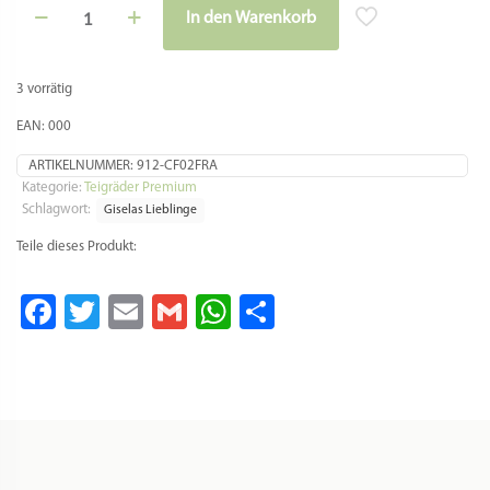
TEIGRÄDCHEN MIT
GEZAHNTER MESSINGKLINGE
– FÜR FEINE ZACKENRÄNDER
BEI PASTA & RAVIOLI
Dieses handwerklich gefertigte Teigrädchen
mit gezahnter Messingklinge ist ein
hochwertiges Küchenwerkzeug für die
Herstellung von frischer Pasta, Ravioli und
Nudelteig. Durch die fein gezahnte Klinge
entsteht ein besonders sauberer und
dekorativer Zackenrand, ideal zum Trennen
von Ravioli oder zum Arbeiten mit einem
Ravioliholz.
Der kompakte Durchmesser von 30 mm sorgt
für präzise und kontrollierte Schnitte,