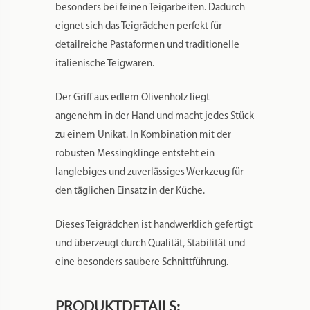
Teigrädchen mit gezahnter Messingklinge
Klingen-Durchmesser: 30 mm
Griff aus hochwertigem Olivenholz
Handwerklich gefertigtes
Qualitätsprodukt
Ideal für Pasta, Ravioli & Nudelteig
Feiner, enger Zackenrand für dekorative
Schnitte
Perfekt zum Arbeiten mit Ravioliholz
Reinigung: nur mit feuchtem Tuch
abwischen (nicht
spülmaschinengeeignet)