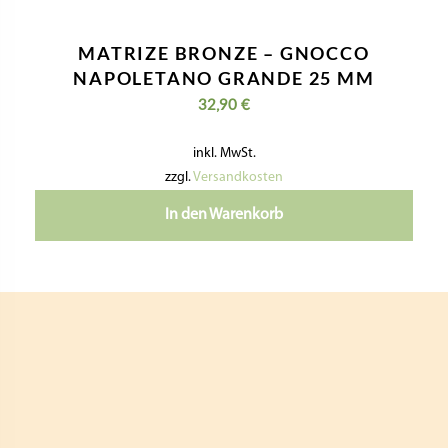
Nützliche Informationen
Kontaktiere Uns
Impressum
Datenschutzerklärung
Geschäftsbedingungen
Widerrufsbelehrung & Widerrufsformular
Versandkosten & Lieferzeit
Zahlungsinformationen
VERTRAG WIDERRUFEN
Folge Uns:
pastideadeutschland
giselasgaumenfreunde