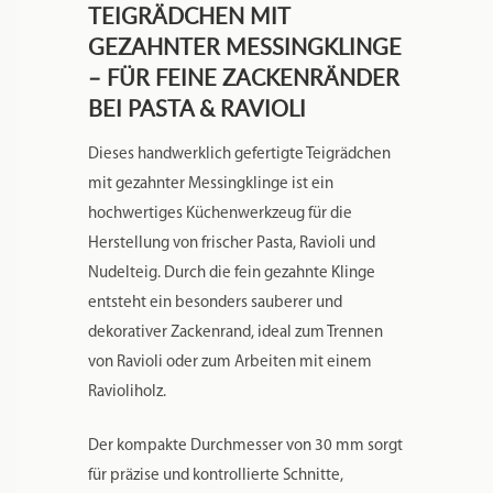
besonders bei feinen Teigarbeiten. Dadurch
eignet sich das Teigrädchen perfekt für
detailreiche Pastaformen und traditionelle
italienische Teigwaren.
Der Griff aus edlem Olivenholz liegt
angenehm in der Hand und macht jedes Stück
zu einem Unikat. In Kombination mit der
robusten Messingklinge entsteht ein
langlebiges und zuverlässiges Werkzeug für
den täglichen Einsatz in der Küche.
Dieses Teigrädchen ist handwerklich gefertigt
und überzeugt durch Qualität, Stabilität und
eine besonders saubere Schnittführung.
PRODUKTDETAILS: