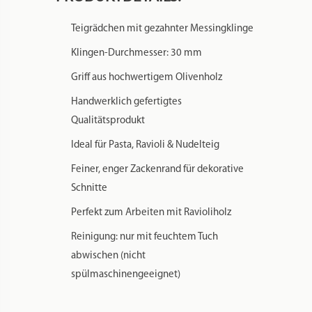
Zusätzliche Informationen
Produktsicherheit
Rezensionen
0
Gewicht
0,095 kg
Maße
17,5 × 3 × 2,3 cm
Markenname:
o. Angabe
Spülmaschinenfest:
Nein