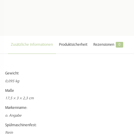
Material:
o. Angabe
Farbe:
o. Angabe
Herstellung Land:
Italien
Hersteller:
Franceschi Christian
Hersteller Webseite:
o. Angabe
Hersteller Kontakt:
franceschi@libero.it
Hersteller Adresse:
Via Caduti di Sabbiuno 6/A // 40011 Anzola Dell’Emilia (BO) // Italia
Zusatzkosten Versand:
Beim Versand in Staaten außerhalb der EU können zusätzliche