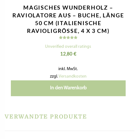
MAGISCHES WUNDERHOLZ –
RAVIOLATORE AUS – BUCHE, LÄNGE
50 CM (ITALIENISCHE
RAVIOLIGRÖSSE, 4 X 3 CM)
Bewertet
mit
Unverified overall ratings
5.00
12,80
€
von 5
inkl. MwSt.
zzgl.
Versandkosten
In den Warenkorb
VERWANDTE PRODUKTE