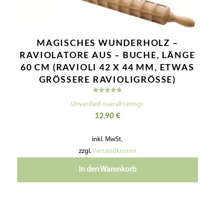
MAGISCHES WUNDERHOLZ –
RAVIOLATORE AUS – BUCHE, LÄNGE
60 CM (RAVIOLI 42 X 44 MM, ETWAS
GRÖSSERE RAVIOLIGRÖSSE)
Bewertet
mit
Unverified overall ratings
5.00
12,90
€
von 5
inkl. MwSt.
zzgl.
Versandkosten
In den Warenkorb