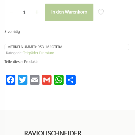
Raviolischneider
In den Warenkorb
zum
Alternative:
Schneiden
und
Verschließen
3 vorrätig
aus
Messing
mit
ARTIKELNUMMER:
953-164OTFRA
Olivenholzgriff
Kategorie:
Teigräder Premium
Menge
Teile dieses Produkt:
Facebook
Twitter
Email
Gmail
WhatsApp
Teilen
RAVIOLISCHNEIDER