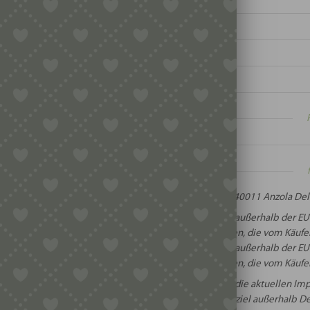
t:
te:
:
:
Via Caduti di Sabbiuno 6/A // 40011 Anzola Dell’
Beim Versand in Staaten außerhalb der EU
and:
Versandentgelte anfallen, die vom Käufer
Beim Versand in Staaten außerhalb der EU
rt:
Zollentgelte anfallen, die vom Käufer
Informieren Sie sich vorher über die aktuellen 
ngen:
falls Sie ein Versandziel außerhalb 