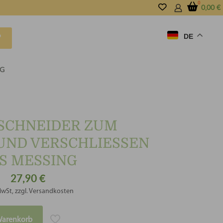
0,00
€
DE
P
ISCHNEIDER ZUM
ND VERSCHLIESSEN A
 MESSING
27,90
€
MwSt, zzgl. Versandkosten
Warenkorb