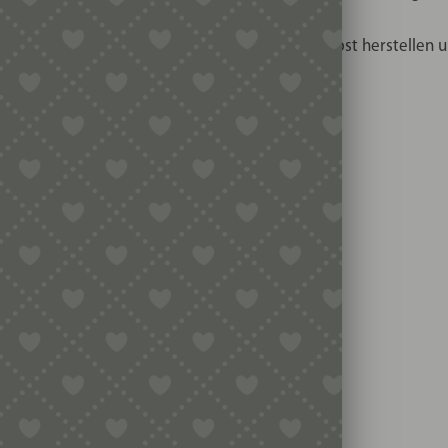
produkt ist ideal für alle, die frische Pasta selbst herstellen 
assivem Messing
rbeitsschritt
odukt
hen
änder
zeug