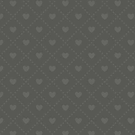
RAVIOLISCHNE
SCHNEIDEN & V
Dieser Raviolischneider aus Messing, au
Herstellung von Ravioli. Der Begriff s
genau diese beiden Arbeitsschritte er
Der Raviolischneider schneidet den Tei
geformte, sauber versiegelte Ravioli m
Gastronomie.
Gefertigt aus massivem Messing überze
Arbeitsbreite von 0,9 cm ermöglicht b