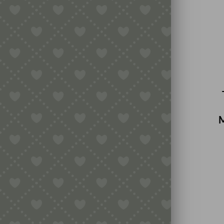
DOPPELTES TEIGRAD /
NUDELSCHNEIDER MIT
GLATTER/GEZAHNTER
KLINGE AUS MESSING
27,90
€
inkl. MwSt.
zzgl.
Versandkosten
In den Warenkorb