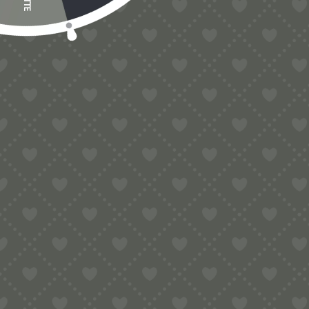
Spülmaschinenfes
Material:
Farbe:
Herstellung Land:
Hersteller:
Hersteller Websei
Hersteller Kontakt
Hersteller Adresse
Zusatzkosten Vers
Zusatzkosten Impo
Zusatz
Importbestimmu