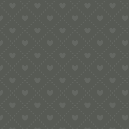
RAVIOLISCHNEIDER ZUM
SCHNEIDEN UND
VERSCHLIESSEN AUS P
OM/EDELSTAHL
8,99
€
inkl. MwSt.
zzgl.
Versandkosten
In den Warenkorb