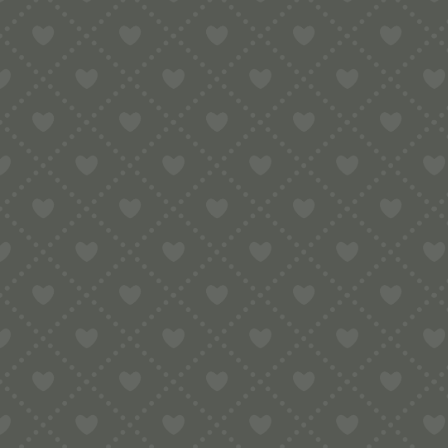
Select Language
▼
PRODUKTSICH
Es gibt noch keine
Schreibe die e
VERWANDTE PRODUK
Verschließen 
Du musst
angemel