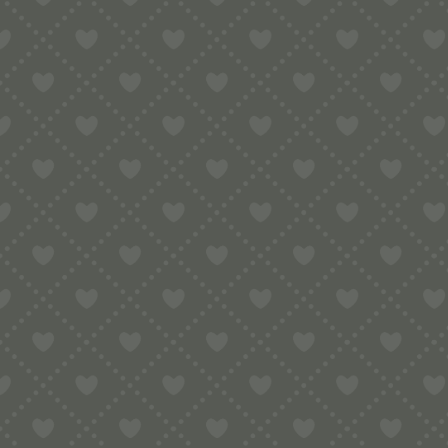
Dieses handwerklich gefertigte Qualitäts
italienische Verarbeitung legen.
PRODUKTDETAILS:
Raviolischneider „Tagliachiudi“ aus m
Schneiden und Verschließen in einem A
Breite: 0,9 cm
Handwerklich gefertigtes Qualitätspr
Ideal für Ravioli und gefüllte Teigtasc
Präzise Verarbeitung für saubere Teigr
Traditionelles italienisches Pastawerk