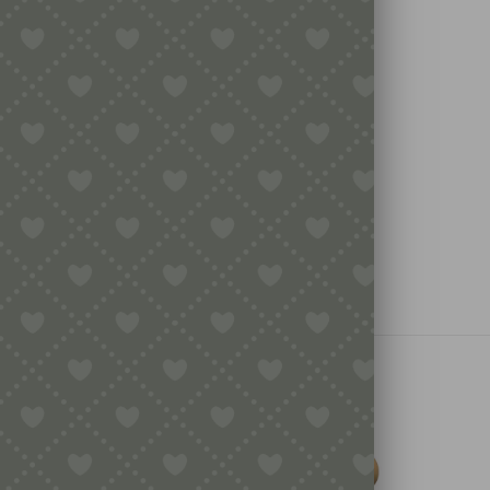
ERHEIT
REZENSIONEN
 Rezensionen.
rste Rezension für „Raviolischneider zum Schneiden u
TE
aus Messing“
det
sein, um eine Rezension veröffentlichen zu können.