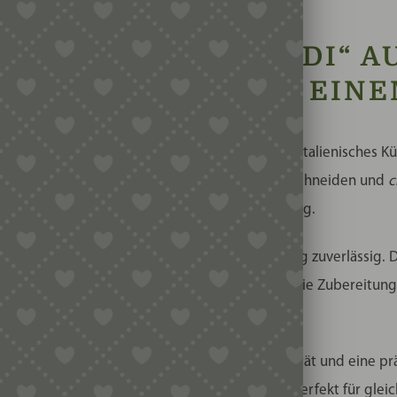
IDER „TAGLIACHIUDI“ A
ERSCHLIESSEN IN EINEM
ch „Tagliachiudi“ genannt, ist ein traditionelles italienisches
tammt aus dem Italienischen:
tagliare
bedeutet schneiden und
c
ledigt dieses Werkzeug in nur einem einzigen Zug.
g präzise und verschließt die Ränder gleichzeitig zuverlässig
it klassischem Handwerkscharakter – ideal für die Zubereitung 
ugt das Werkzeug durch Langlebigkeit, Stabilität und eine pr
esonders feine und exakte Teigverbindungen, perfekt für gleic