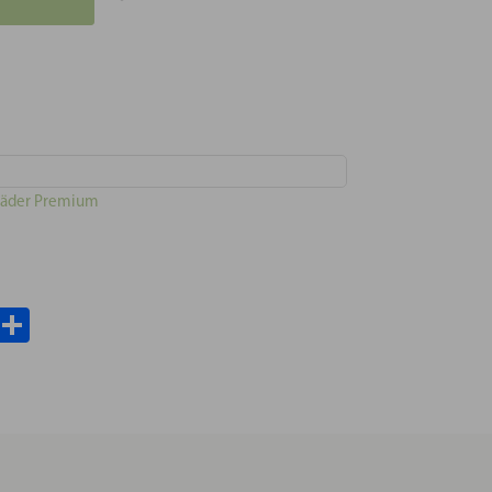
räder Premium
il
WhatsApp
Teilen