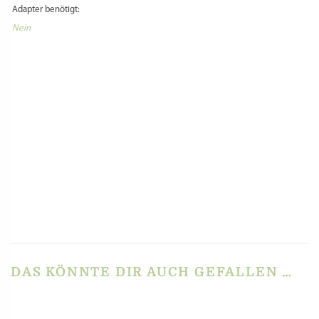
Adapter benötigt:
Nein
Select Language
▼
PRODUKTSICHERHEIT
HERSTELLERINFORMATIONEN
REZENSIONEN
Es gibt noch keine Rezensionen.
Schreibe die erste Rezension für „Casarecce
Matrize Pro-Linie für Philips Pastamaker Avance
& 7000 Series – 9 mm POM/Messing“
Du musst
angemeldet
sein, um eine Rezension veröffentlichen zu können.
DAS KÖNNTE DIR AUCH GEFALLEN …