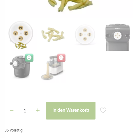
Casarecce
In den Warenkorb
Matrize
Alternative:
Pro-
Linie
für
35 vorrätig
Philips