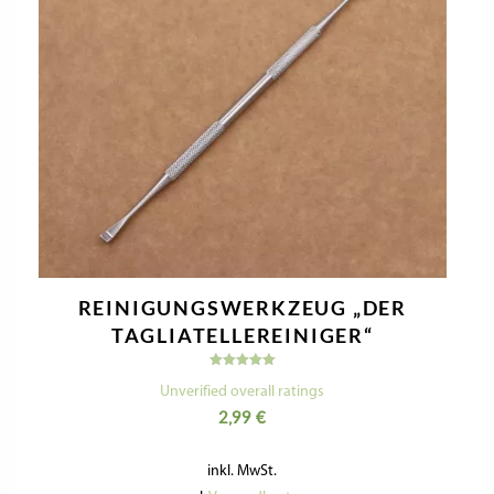
REINIGUNGSWERKZEUG „DER
TAGLIATELLEREINIGER“
Bewertet
mit
Unverified overall ratings
5.00
2,99
€
von 5
inkl. MwSt.