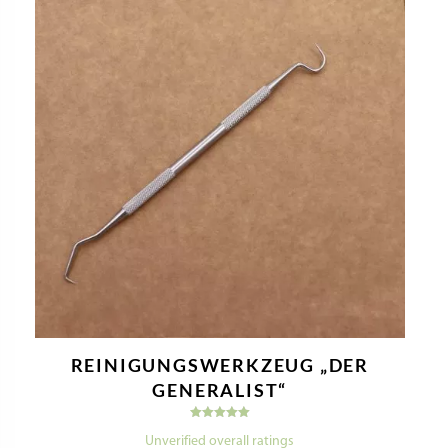
REINIGUNGSWERKZEUG „DER
GENERALIST“
Bewertet
mit
Unverified overall ratings