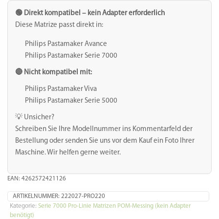
Pastamaker
Avance
🟢 Direkt kompatibel – kein Adapter erforderlich
&
Diese Matrize passt direkt in:
7000
Series
Philips Pastamaker Avance
-
Philips Pastamaker Serie 7000
9
mm
🔴 Nicht kompatibel mit:
POM/Messing
Menge
Philips Pastamaker Viva
Philips Pastamaker Serie 5000
💡 Unsicher?
Schreiben Sie Ihre Modellnummer ins Kommentarfeld der
Bestellung oder senden Sie uns vor dem Kauf ein Foto Ihrer
Maschine. Wir helfen gerne weiter.
EAN: 4262572421126
ARTIKELNUMMER:
222027-PRO220
Kategorie:
Serie 7000 Pro-Linie Matrizen POM-Messing (kein Adapter
benötigt)