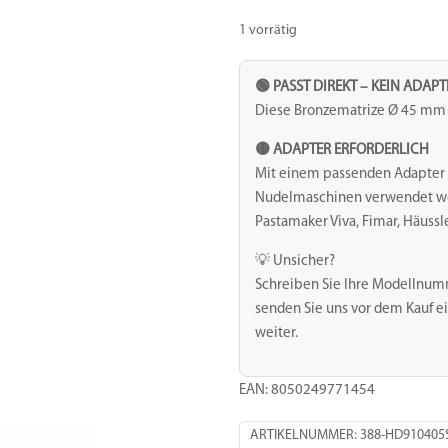
-
1 vorrätig
Hund
Menge
🟢 PASST DIREKT – KEIN ADAP
Diese Bronzematrize Ø 45 mm i
🟡 ADAPTER ERFORDERLICH
Mit einem passenden Adapter 
Nudelmaschinen verwendet werd
Pastamaker Viva, Fimar, Häussl
💡 Unsicher?
Schreiben Sie Ihre Modellnum
senden Sie uns vor dem Kauf ei
weiter.
EAN: 8050249771454
ARTIKELNUMMER:
388-HD910405