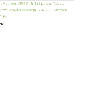
a Matrizen
,
MPF1.5/PE15E Matrizen (Adapter
ronze (Adapter benötigt)
,
Serie 7000 Matrizen
/ LP5
ere