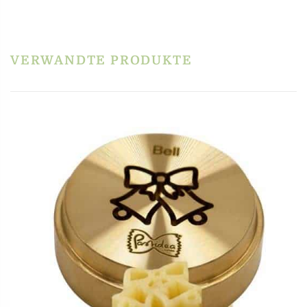
Claudia Köppl
–
August 5, 2025
Bewertet
mit
5
von
5
VERWANDTE PRODUKTE
Ich sag nur SUPPENNUDELN:-) Buchstaben und Zahlen, Herzchen,
Muschelchen hat man schon. Da dürfen natürlich Sternchen nicht
fehlen.
Abschneider sollte vorhanden sein, sonst fällt einem der Arm ab:-)
Purchase not verified.
Find out more
Füge deine Rezension hinzu
Du musst
angemeldet
sein, um eine Rezension veröffentlichen zu können.