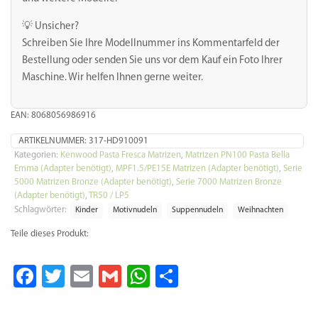
💡 Unsicher?
Schreiben Sie Ihre Modellnummer ins Kommentarfeld der
Bestellung oder senden Sie uns vor dem Kauf ein Foto Ihrer
Maschine. Wir helfen Ihnen gerne weiter.
EAN: 8068056986916
ARTIKELNUMMER:
317-HD910091
Kategorien:
Kenwood Pasta Fresca Matrizen
,
Matrizen PN100 Pasta Bella
Emma (Adapter benötigt)
,
MPF1.5/PE15E Matrizen (Adapter benötigt)
,
Serie
5000 Matrizen Bronze (Adapter benötigt)
,
Serie 7000 Matrizen Bronze
(Adapter benötigt)
,
TR50 / LP5
Schlagwörter:
Kinder
Motivnudeln
Suppennudeln
Weihnachten
Teile dieses Produkt:
Facebook
Twitter
Email
Gmail
WhatsApp
Teilen