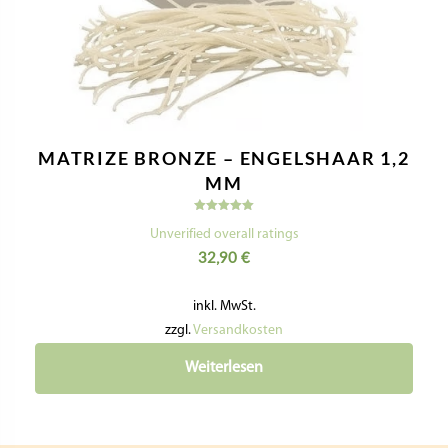
MATRIZE BRONZE – ENGELSHAAR 1,2
MM
Bewertet
mit
Unverified overall ratings
5.00
32,90
€
von 5
inkl. MwSt.
zzgl.
Versandkosten
Weiterlesen