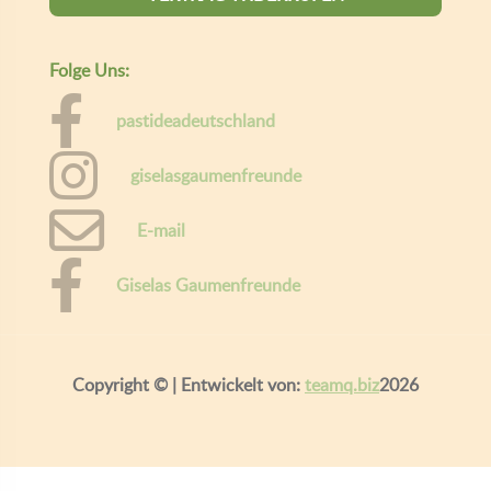
Folge Uns:
pastideadeutschland
giselasgaumenfreunde
E-mail
Giselas Gaumenfreunde
Copyright ©
| Entwickelt von:
teamq.biz
2026