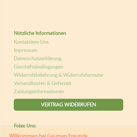
Copyright ©
| Entwickelt von:
teamq.biz
2026
Willkommen bei Gaumen Freunde.