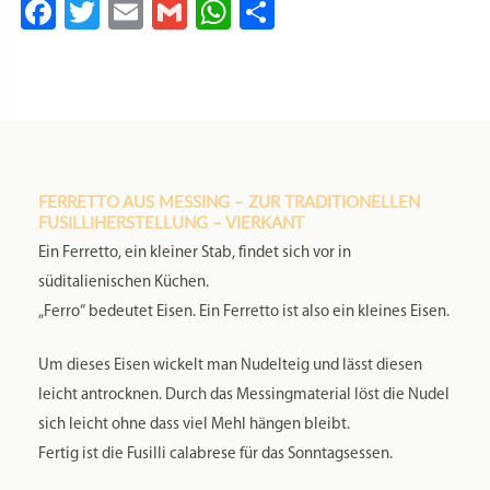
Basilikata: Lucanian Makkaroni, lukanisches
handgefertigtes Fusilli, Frizzuli, „Füsidd“ oder Lucanian
Ferricelli.
Apulien: Macaroni, Minchiareddi.
Kalabrien: Calabrese hausgemachte Fusilli, Fileja,
Maccheroni, Scilateddhi, Scialatielli, Fhilateri.
Kampanien: Hausgemachter Fusilli Campani, Fusilli
Celentani, Fusilli avellinesi, Fusillo Felittese, Fusilli alla
Sorrentina,
Sizilien: Busiate oder Busiati.
Länge 30 cm
Durchmesser 0,5 mm
Pflegetipps: Bitte nicht in der Spülmaschine reinigen. Es
genügt das Abwischen mit einem feuchten Tuch um die