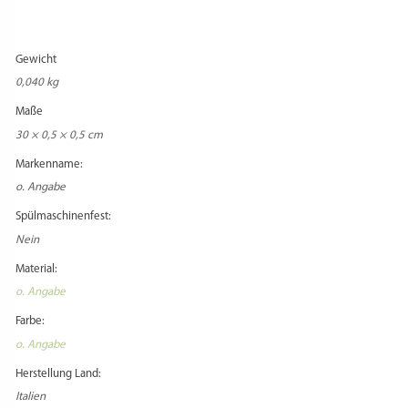
Zusatzkosten Versand:
Beim Versand in Staaten außerhalb der EU können zusätzliche
Versandentgelte anfallen, die vom Käufer zu entrichten sind.
Zusatzkosten Import:
Beim Versand in Staaten außerhalb der EU können zusätzliche Zollentgelte
anfallen, die vom Käufer zu entrichten sind.
Zusatz Importbestimmungen:
Informieren Sie sich vorher über die aktuellen Importbestimmungen, falls Sie
ein Versandziel außerhalb Deutschlands wählen!
PRODUKTSICHERHEIT
REZENSIONEN
Es gibt noch keine Rezensionen.