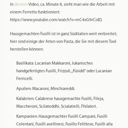
Rückstände zu beseitigen.
Zusätzliche Informationen
Produktsicherheit
Rezensionen
0
Gewicht
0,040 kg
Maße
30 × 0,5 × 0,5 cm
Markenname:
o. Angabe