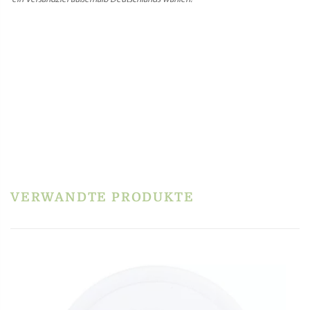
MATRIZE POM – FILEJA/FUSILLI
CALABRESE FÜR PHILIPS
PASTAMAKER AVANCE / 7000ER
20,90
€
inkl. MwSt.
zzgl.
Versandkosten
In den Warenkorb