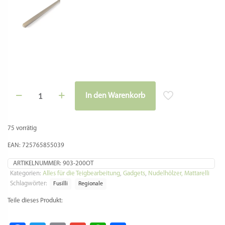
Ein Ferretto, ein kleiner Stab, findet sich vor in
süditalienischen Küchen.
„Ferro“ bedeutet Eisen. Ein Ferretto ist also ein kleines Eisen.
Um dieses Eisen wickelt man Nudelteig und lässt diesen
leicht antrocknen. Durch das Messingmaterial löst die Nudel
sich leicht ohne dass viel Mehl hängen bleibt.
Fertig ist die Fusilli calabrese für das Sonntagsessen.
In
diesem
Video, ca. Minute 8, sieht man wie die Arbeit mit
einem Ferretto funktioniert:
https://www.youtube.com/watch?v=mC4xG9rCidQ
Hausgemachten Fusilli ist in ganz Süditalien weit verbreitet;
hier sind einige der Arten von Pasta, die Sie mit diesem Tool
herstellen können: