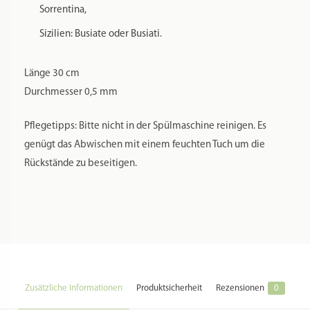
Spülmaschinenfest:
Nein
Material:
o. Angabe
Farbe:
o. Angabe
Herstellung Land:
Italien
Hersteller:
Franceschi Christian
Hersteller Webseite:
o. Angabe
Hersteller Kontakt:
franceschi@libero.it
Hersteller Adresse:
Via Caduti di Sabbiuno 6/A // 40011 Anzola Dell’Emilia (BO) // Italia