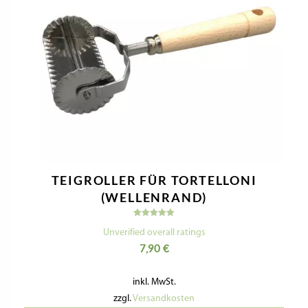
TEIGROLLER FÜR TORTELLONI
(WELLENRAND)
Bewertet
mit
Unverified overall ratings
5.00
7,90
€
von 5
inkl. MwSt.