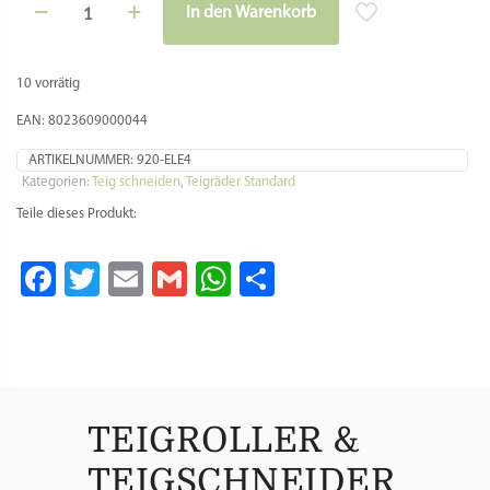
Teigroller
In den Warenkorb
/
Alternative:
Teigschneider
(Wellenrand,
28
10 vorrätig
mm)
für
EAN: 8023609000044
Farfalle,
Tortelini,
ARTIKELNUMMER:
920-ELE4
Ravioli,
Kategorien:
Teig schneiden
,
Teigräder Standard
Pappardelle
Teile dieses Produkt:
Menge
Facebook
Twitter
Email
Gmail
WhatsApp
Teilen
TEIGROLLER &