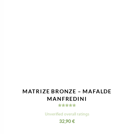
MATRIZE BRONZE – MAFALDE
MANFREDINI
Bewertet
mit
Unverified overall ratings
5.00
32,90
€
von 5