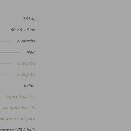
0,51 kg
60 × 5 × 5 cm
o. Angabe
Nein
o. Angabe
o. Angabe
Italien
Eppicotispai S.r.l
www.eppicotispai.it/
info@eppicotispai.it
avasso (VB) // Italia