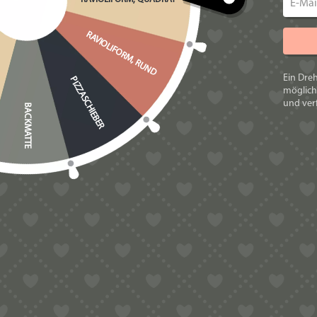
Zusatzkosten Vers
RAVIOLIFORM, RUND
Zusatzkosten Impo
Ein Dre
PIZZASCHIEBER
Zusatz
möglich
Importbestimmu
und verf
BACKMATTE
Select Language
▼
PRODUKTSICH
Es gibt noch keine
Schreibe die e
cm“