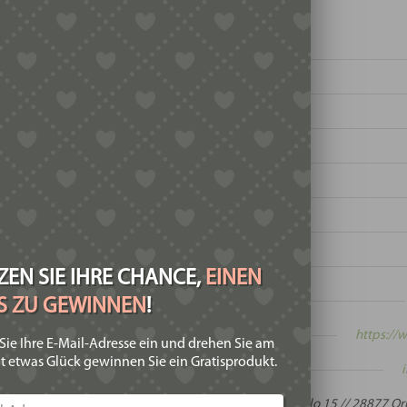
t:
EN SIE IHRE CHANCE,
EINEN
IS ZU GEWINNEN
!
te:
https://
Sie Ihre E-Mail-Adresse ein und drehen Sie am
t etwas Glück gewinnen Sie ein Gratisprodukt.
:
:
Traversa del Casello 15 // 28877 Orn