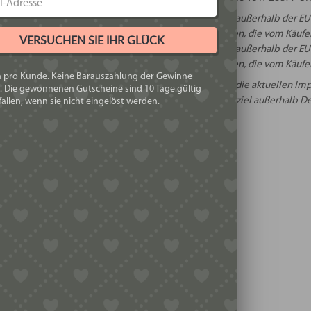
Beim Versand in Staaten außerhalb der EU
and:
Versandentgelte anfallen, die vom Käufer
VERSUCHEN SIE IHR GLÜCK
Beim Versand in Staaten außerhalb der EU
rt:
Zollentgelte anfallen, die vom Käufer
h pro Kunde. Keine Barauszahlung der Gewinne
Informieren Sie sich vorher über die aktuellen 
. Die gewonnenen Gutscheine sind 10 Tage gültig
ngen:
falls Sie ein Versandziel außerhalb 
allen, wenn sie nicht eingelöst werden.
ERHEIT
HERSTELLERINFORMATIO
REZENSIONEN
 Rezensionen.
rste Rezension für „Nudelholz / Teigrolle aus Buchenho