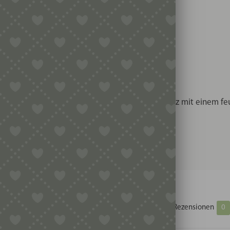
terschiedliche Maserungen aufweisen.
öl einreiben und abtrocknen.
ießendem Wasser reinigen. Es genügt das Nudelholz mit einem f
Zusätzliche Informationen
Produktsicherheit
Rezensionen
0