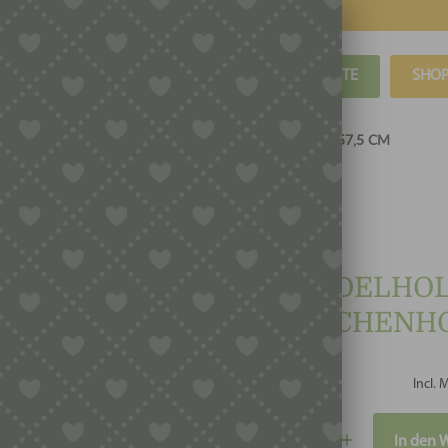
BLOG
REZEPTE
SHO
DELHOLZ / TEIGROLLE AUS BUCHENHOLZ, LÄNGE 57,5 CM
NUDELHOLZ
BUCHENHOL
Incl. 
Nudelholz
In den 