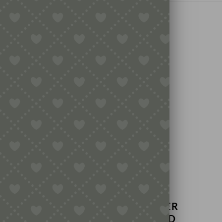
det
sein, um eine Rezension veröffentlichen zu können.
H GEFALLEN …
TEIGKARTE / TEIGSCHABER
MIT ECHTHOLZGRIFF UND