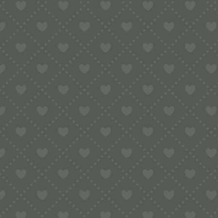
Nudelwalze / Teigwalze / Mattarello
Länge:
ca. 57,5 cm
Durchmesser:
4,1 cm