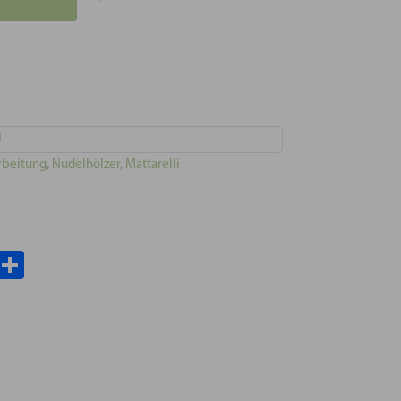
I
arbeitung
,
Nudelhölzer, Mattarelli
il
WhatsApp
Teilen