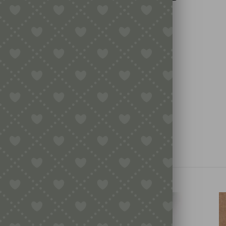
EDELSTAHLKLINGE –
MITTLERE GRÖSSE
10,40
€
inkl. MwSt.
zzgl.
Versandkosten
In den Warenkorb
TE