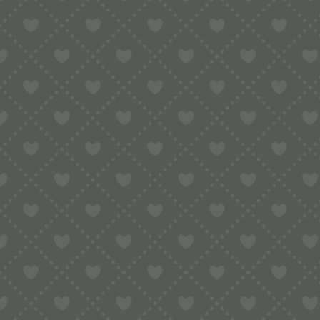
Du musst
angemel
DAS KÖNNTE DIR AUC
IM ANGEBOT
SET 50CM NUDELHOLZ +