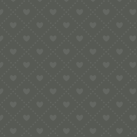
Material:
Buchenholz – da Naturprodukt kann das Holz un
Aus
Italien
.
Pflegehinweis:
Vor dem ersten Gebrauch das Nudelholz mit etwas Oliven
Bitte nicht in der Spülmaschine reinigen, nicht unter fl