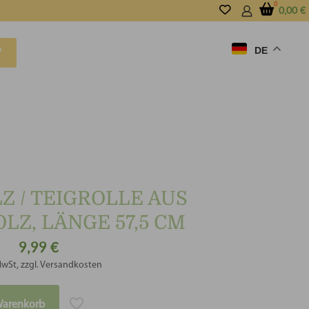
0,00
€
DE
P
 / TEIGROLLE AUS
Z, LÄNGE 57,5 CM
9,99
€
MwSt, zzgl. Versandkosten
Warenkorb