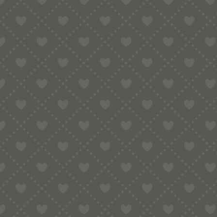
Sortiment
HOME
SHOP
RAVIOLI
NUDELHÖLZER, MATTARELLI
NU