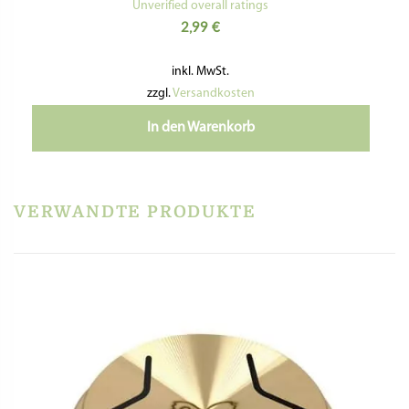
mit
Unverified overall ratings
5.00
2,99
€
von 5
inkl. MwSt.
zzgl.
Versandkosten
In den Warenkorb
VERWANDTE PRODUKTE