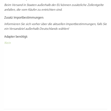
Beim Versand in Staaten außerhalb der EU können zusätzliche Zollentgelte
anfallen, die vom Käufer zu entrichten sind.
Zusatz Importbestimmungen:
Informieren Sie sich vorher über die aktuellen Importbestimmungen, falls Sie
ein Versandziel außerhalb Deutschlands wählen!
Adapter benötigt:
Nein
Select Language
▼
PRODUKTSICHERHEIT
HERSTELLERINFORMATIONEN
REZENSIONEN
Es gibt noch keine Rezensionen.
Schreibe die erste Rezension für „Ziti /
Maccheroni Matrize Pro-Linie für Philips