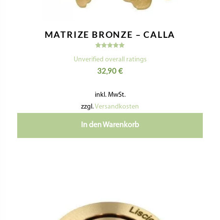
MATRIZE BRONZE – CALLA
Bewertet
mit
Unverified overall ratings
5.00
32,90
€
von 5
inkl. MwSt.
zzgl.
Versandkosten
In den Warenkorb