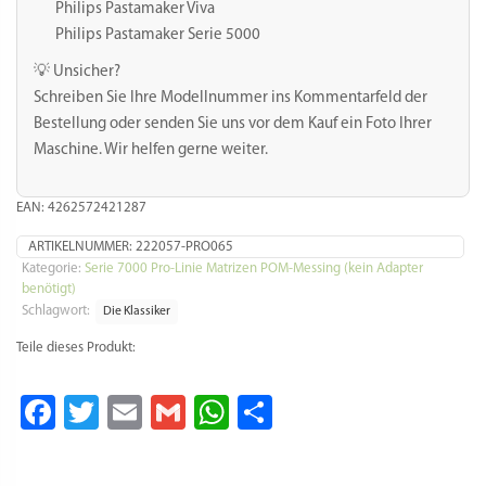
10
Philips Pastamaker Viva
mm
Philips Pastamaker Serie 5000
POM/Messing
Menge
💡 Unsicher?
Schreiben Sie Ihre Modellnummer ins Kommentarfeld der
Bestellung oder senden Sie uns vor dem Kauf ein Foto Ihrer
Maschine. Wir helfen gerne weiter.
EAN: 4262572421287
ARTIKELNUMMER:
222057-PRO065
Kategorie:
Serie 7000 Pro-Linie Matrizen POM-Messing (kein Adapter
benötigt)
Schlagwort:
Die Klassiker
Teile dieses Produkt:
Facebook
Twitter
Email
Gmail
WhatsApp
Teilen