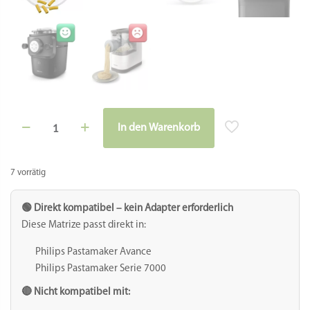
Ziti
In den Warenkorb
/
Alternative:
Maccheroni
Matrize
Pro-
7 vorrätig
Linie
für
Philips
🟢 Direkt kompatibel – kein Adapter erforderlich
Pastamaker
Diese Matrize passt direkt in:
Avance
&
Philips Pastamaker Avance
7000
Philips Pastamaker Serie 7000
Series
–
🔴 Nicht kompatibel mit:
Ø