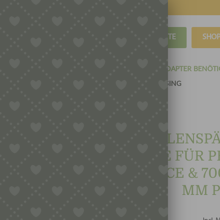
BLOG
REZEPTE
SHO
E 7000 PRO-LINIE MATRIZEN POM-MESSING (KEIN ADAPTER BENÖTI
AVANCE & 7000 SERIES – 5 MM / 1,1 MM POM/MESSING
WELLENSPÄ
LINIE FÜR 
AVANCE & 700
MM P