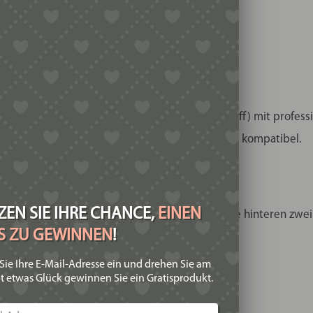
us POM
ylen – garantiert lebensmittelechter Kunststoff) mit profes
r Linie Philips Pasta Maker Avance/7000 Series kompatibel.
tät und Anwendung
EN SIE IHRE CHANCE,
EINEN
ummern vom Philips Pasta Maker kompatibel. Die hinteren zwe
IS ZU GEWINNEN
!
Sie Ihre E-Mail-Adresse ein und drehen Sie am
t etwas Glück gewinnen Sie ein Gratisprodukt.