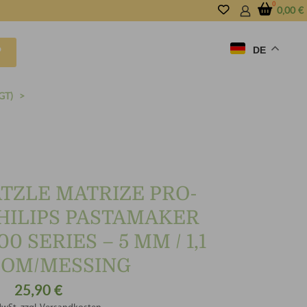
0,00
€
DE
P
GT)
TZLE MATRIZE PRO-
PHILIPS PASTAMAKER
0 SERIES – 5 MM / 1,1
OM/MESSING
25,90
€