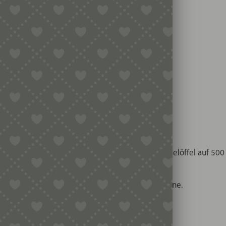
 aus:
iern, Rest Wasser, leicht verquirlt
n.
rsetzen.
nur in geringem Umfang einsetzen, maximal 1 Teelöffel auf 500
en brechen.
uhen lässt, entwickelt sich das Gluten von alleine.
n, dass er feucht bröselig ist.