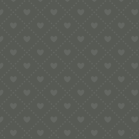
mit rustikaler Oberfläche ganz einfach 
Die professionellen Messing-Inlays so
oder Käse. Durch die feine Wellenstru
Wellenspätzle passen hervorragend zu
Kässpatzen
Rahmsaucen
Pilzgerichten
Linsengemüse
geschmorten Fleischgerichten
Formatgröße
: 5 mm