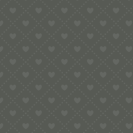
HR2665/xx
Wenn Sie unsicher sind, ob Ihr Modell 
Nudelmaschine. Wir werden Ihnen zeit
POM ist die Abkürzung für Polyoxymethy
Material, dass auch bei den Philips P
Bitte beachten Sie, dass die Matrizen 
Aber kleine Kratzer von der Produkti
Es empfiehlt sich immer etwas mehr Fl
sollte feucht krümelig sein. Wir empf
Zutaten:
250 g Hartweizengriess bzw. Semola r