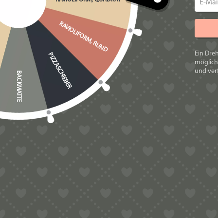
HR2354/xx
HR2355/xx
RAVIOLIFORM, RUND
HR2356/xx
HR2357/xx
Ein Dre
PIZZASCHIEBER
möglich
HR2358/xx
und verf
BACKMATTE
HR2359/xx
HR2365/xx
HR2369/xx
HR2375/xx
HR2378/xx
HR2380/xx
HR2381/xx
HR2382/xx
HR2660/xx