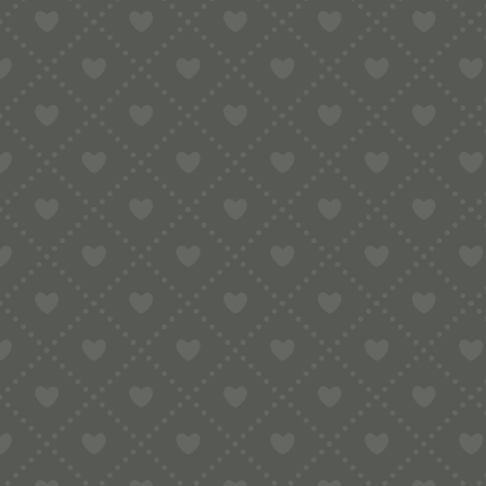
Wählen Sie EINE der folgenden Zutaten
100 ml kaltes Wasser oder
110 ml Flüssigkeit bestehend aus zwei E
Anleitung:
Bitte nur kalte Flüssigkeiten verwende
Mehl vermeiden, besser durch Grieß e
Bindemittel wie Xanthan, Gluten, etc. 
ansonsten zu fest, die Matrizen könnt
Wenn man den Teig länger knetet bzw. r
Einen guten Nudelteig erkennt man dara