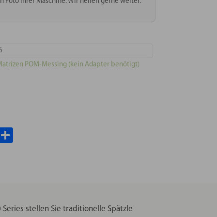
n Foto Ihrer Maschine. Wir helfen gerne weiter.
6
 Matrizen POM-Messing (kein Adapter benötigt)
il
WhatsApp
Teilen
eries stellen Sie traditionelle Spätzle