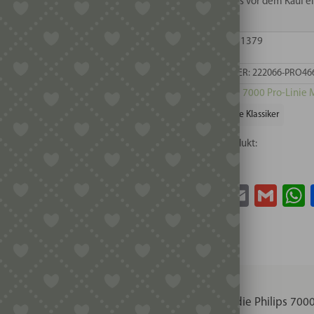
senden Sie uns vor dem Kauf ei
1,1
mm
EAN: 4262572421379
POM/Messing
Menge
ARTIKELNUMMER:
222066-PRO46
Kategorie:
Serie 7000 Pro-Linie
Schlagwort:
Die Klassiker
Teile dieses Produkt:
Facebook
Twitter
Email
Gma
o-Linie für den Philips Pastamaker Avance und die Philips 7000 S