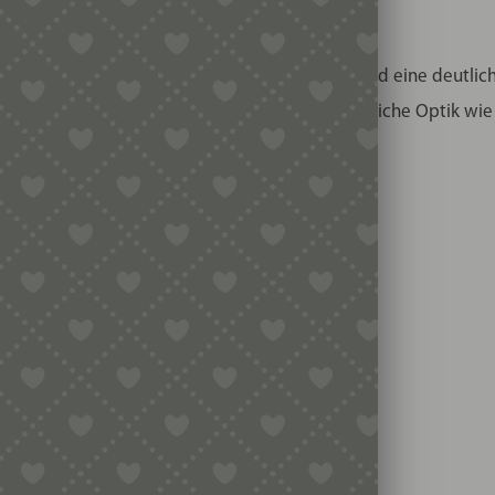
selbst her.
rgen für eine besonders authentische Struktur und eine deutli
ktur erhalten die Spätzle ihre typische handwerkliche Optik wi
: