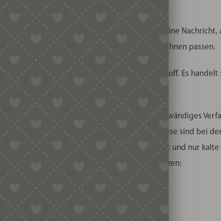
für die Matrizen passt, schreiben Sie uns gerne eine Nachricht
nah antworten und sagen, welche Matrizen bei Ihnen passen.
len, ein garantiert lebensmittelechter Kunststoff. Es handelt
astamakermatrizen verwendet wird.
mit Microfräsen gefertigt werden. Das ist ein aufwändiges Verf
on und kleinere Späne können vorhanden sein, diese sind bei 
üssigkeit zuzugeben, als der Pastamaker anzeigt und nur kalte
ehlen folgendes Standardrezept für unsere Matrizen:
imacinata