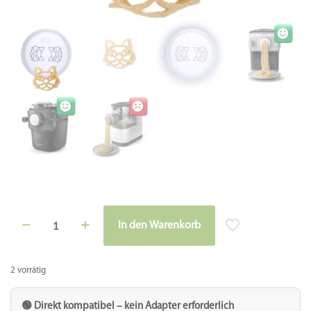
Matrize
In den Warenkorb
POM
Alternative:
-
Feline
/
2 vorrätig
Katzenköpfe
für
Philips
🟢 Direkt kompatibel – kein Adapter erforderlich