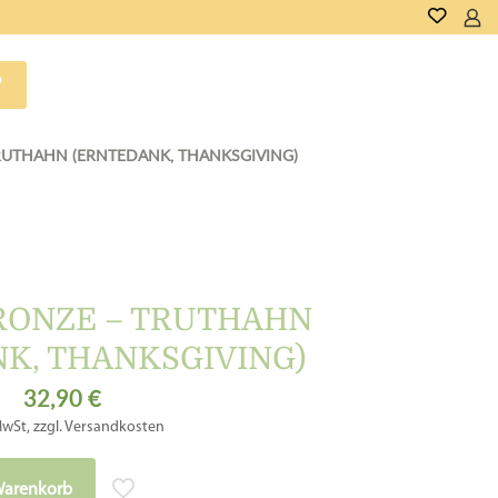
P
RUTHAHN (ERNTEDANK, THANKSGIVING)
RONZE – TRUTHAHN
K, THANKSGIVING)
32,90
€
MwSt, zzgl. Versandkosten
Warenkorb