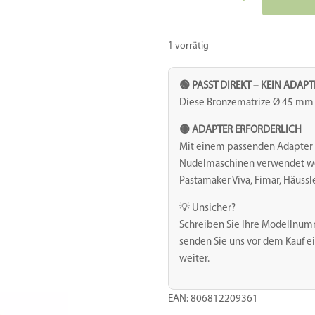
Matrize
Bronze
-
1 vorrätig
Truthahn
(Erntedank,
🟢 PASST DIREKT – KEIN ADAP
Thanksgiving)
Diese Bronzematrize Ø 45 mm i
Menge
🟡 ADAPTER ERFORDERLICH
Mit einem passenden Adapter 
Nudelmaschinen verwendet werd
Pastamaker Viva, Fimar, Häussl
💡 Unsicher?
Schreiben Sie Ihre Modellnum
senden Sie uns vor dem Kauf ei
weiter.
EAN: 806812209361