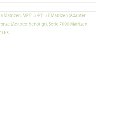
a Matrizen
,
MPF1.5/PE15E Matrizen (Adapter
ronze (Adapter benötigt)
,
Serie 7000 Matrizen
/ LP5