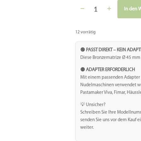
Matrize
In den 
Bronze
-
Biscotti
12 vorrätig
/
Spritzgebäck
🟢 PASST DIREKT – KEIN ADAP
mit
Diese Bronzematrize Ø 45 mm i
zwei
🟡 ADAPTER ERFORDERLICH
Schiebestangen
Mit einem passenden Adapter 
Menge
Nudelmaschinen verwendet werd
Pastamaker Viva, Fimar, Häussl
💡 Unsicher?
Schreiben Sie Ihre Modellnum
senden Sie uns vor dem Kauf ei
weiter.