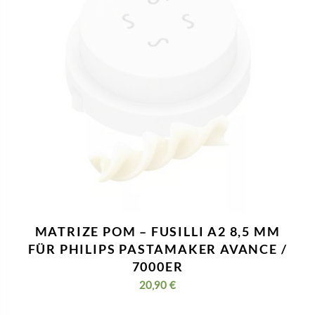
MATRIZE POM – FUSILLI A5 13 MM
FÜR PHILIPS PASTAMAKER AVANCE /
7000ER
Bewertet
mit
Unverified overall ratings
4.00
20,90
€
von 5
inkl. MwSt.
zzgl.
Versandkosten
In den Warenkorb