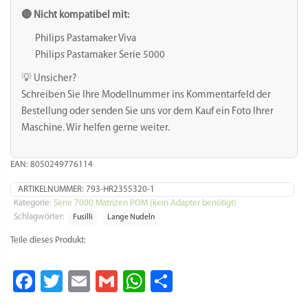
Achtung: Diese Matrize ist eine der kompliziertesten, die für
den Pastamaker je entwickelt wurde. Entsprechend wichtig
ist ein perfekter Teig.
Bitte achten Sie unbedingt auf folgende Hinweise:
– Bitte etwas mehr Flüssigkeit zugeben, als der Pastamaker
vorgibt – ist der Teig für die Matrize zu trocken, müsste sich
der Pastamaker zu sehr anstrengen mit der Folge, dass die
Matrize brechen könnte.
– Bitte bei dieser Matrize kein Mehl verwenden, lediglich
Griess bzw. Semola – Mehl hat die Eigenschaft, dass es die
Zutaten zu einem Knetteig zusammenbringen möchte, dann
ist der Teig nicht mehr bröselig, es verstopft die Ausgänge,
verlangsamt die Ausgabe und im schlimmsten Fall kann die
Matrize brechen
– Bitte nur kalte Flüssigkeiten verwenden. Warme
Flüssigkeiten lässt den Teig quellen, dann ist er nicht mehr
bröselig, der Effekt ist wie wenn Mehl verwendet wird.