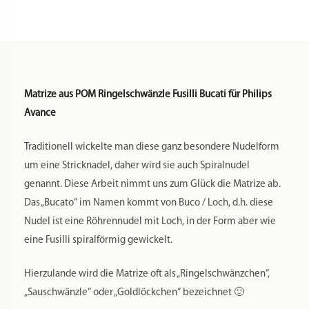
D.h. bitte nur mit der Matrize arbeiten, wenn ausreichend
(kalte) Flüssigkeit verwendet wird und der Teig feucht
bröselig ist. Dann kann auch nichts passieren.
Teigwareneinsatz aus POM (Polyoxymethylen – garantiert
lebensmittelechter Kunststoff) zur Verwendung in Philips
Pasta Maker Avance, Plus, Premium und der 7000er Serie.
Es wird kein Adapter o.ä. benötigt.
Allgemeine Hinweise zur Kompatibilität und Anwendung
Die Matrize ist mit folgenden Modelnummern vom Philips
Pasta Maker kompatibel. Die hinteren zwei Nummern
können beliebig sein.