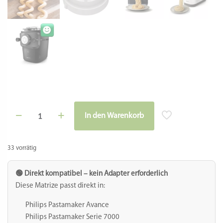
Matrize aus POM
Ringelschwänzle
Fusilli Bucati für Philips
Avance
Traditionell wickelte man diese ganz besondere Nudelform
um eine Stricknadel, daher wird sie auch Spiralnudel
genannt. Diese Arbeit nimmt uns zum Glück die Matrize ab.
Das „Bucato“ im Namen kommt von Buco / Loch, d.h. diese
Nudel ist eine Röhrennudel mit Loch, in der Form aber wie
eine Fusilli spiralförmig gewickelt.
Hierzulande wird die Matrize oft als „Ringelschwänzchen“,
„Sauschwänzle“ oder „Goldlöckchen“ bezeichnet 🙂
Durchmesser Nudel: 4mm
Nudelwandstärke: 1,2mm