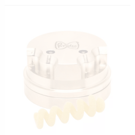
MATRIZE POM – FUSILLI A2 8,5 MM
FÜR PHILIPS PASTAMAKER AVANCE /
7000ER
20,90
€
inkl. MwSt.
zzgl.
Versandkosten
In den Warenkorb