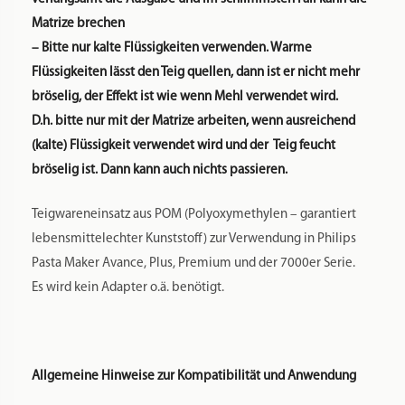
HR2665/xx
Wenn Sie unsicher sind, ob Ihr Modell für die Matrizen passt,
schreiben Sie uns gerne eine Nachricht, am besten mit
einem Foto Ihrer Nudelmaschine. Wir werden Ihnen zeitnah
antworten und sagen, welche Matrizen bei Ihnen passen.
POM ist die Abkürzung für Polyoxymethylen, ein garantiert
lebensmittelechter Kunststoff. Es handelt sich dabei um
genau das gleiche Material, dass auch bei den Philips
Pastamakermatrizen verwendet wird.
POM hat den Vorteil, dass es nicht viel wiegt und man die
Matrizen zur Reinigung in die Spülmaschine geben kann.
Bitte beachten Sie, dass die Matrizen mit Microfräsen
gefertigt werden. Das ist ein aufwändiges Verfahren, das
filigrane Formen ermöglicht. Aber kleine Kratzer von der