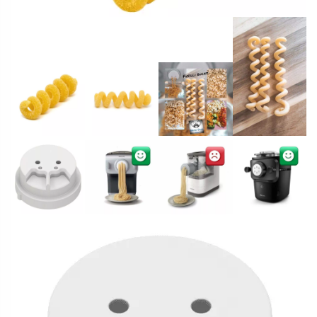
Matrize
In den Warenkorb
POM
Alternative:
-
Fusilli
Bucati
33 vorrätig
/
Ringelschwänzle
für
🟢 Direkt kompatibel – kein Adapter erforderlich
Philips
Diese Matrize passt direkt in:
Pastamaker
Avance
Philips Pastamaker Avance
/
Philips Pastamaker Serie 7000
7000er
Menge
🔴 Nicht kompatibel mit:
Philips Pastamaker Viva
Philips Pastamaker Serie 5000
💡 Unsicher?