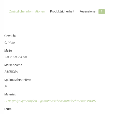
Nein
PRODUKTSICHERHEIT
HERSTELLERINFORMATIONEN
1 REZENSION FÜR
MATRIZE POM – FUSILLI
BUCATI / RINGELSCHWÄNZLE FÜR PHILIPS
PASTAMAKER AVANCE / 7000ER
Anke Heime
–
Juli 28, 2025
Bewertet
VERWANDTE PRODUKTE
mit
4
von 5
Tolle Matrize, allerdings muss man darauf achten, dass der Teig nicht
zu feucht ist, da sie sich sonst nicht dreht und es wird nur eine lange
Schlange. Man braucht für diese Nudel allerdings Geduld, da es länger
dauert wie z.B. Spaghetti.
Verified purchase.
Find out more