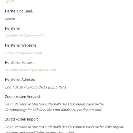
Füge deine Rezension hinzu
Du musst
angemeldet
sein, um eine Rezension veröffentlichen zu können.
MATRIZE BRONZE –
RINGELSCHWÄNZLE / FUSILLI BUCATI
4 MM
Bewertet