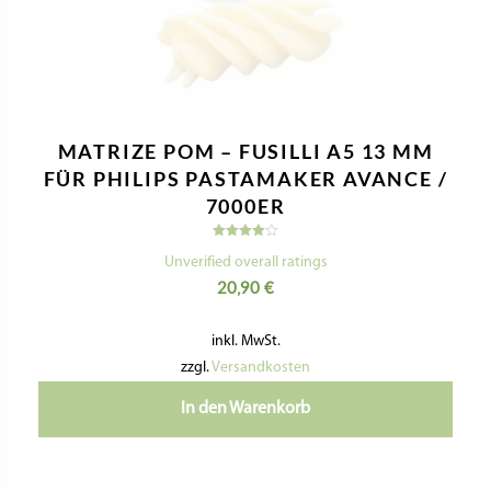
giselasgaumenfreunde
E-mail
Giselas Gaumenfreunde
Copyright ©
| Entwickelt von:
teamq.biz
2026