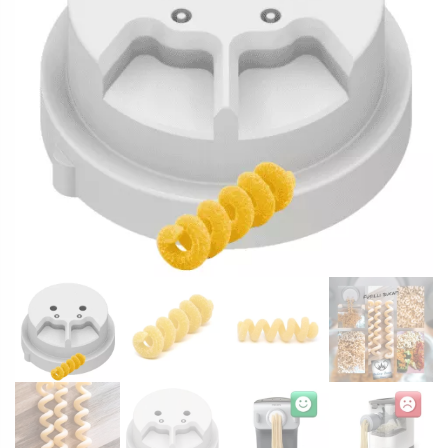
Schreiben Sie Ihre Modellnummer ins Kommentarfeld der
Bestellung oder senden Sie uns vor dem Kauf ein Foto Ihrer
Maschine. Wir helfen gerne weiter.
EAN: 8050249776114
ARTIKELNUMMER:
793-HR2355320-1
Kategorie:
Serie 7000 Matrizen POM (kein Adapter benötigt)
Schlagwörter:
Fusilli
Lange Nudeln
Teile dieses Produkt:
Facebook
Twitter
Email
Gmail
WhatsApp
Teilen