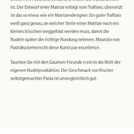
Pastidea di Formatre S.R.L.
Hersteller Webseite:
https://pastidea.com/it/
Hersteller Kontakt:
customerservice@pastidea.com
Hersteller Adresse:
Loc. Fist 20 // 39036 Badia (BZ) // Italia
Zusatzkosten Versand:
Beim Versand in Staaten außerhalb der EU können zusätzliche
Versandentgelte anfallen, die vom Käufer zu entrichten sind.
Zusatzkosten Import:
Beim Versand in Staaten außerhalb der EU können zusätzliche Zollentgelte
anfallen, die vom Käufer zu entrichten sind.
Zusatz Importbestimmungen:
Informieren Sie sich vorher über die aktuellen Importbestimmungen, falls Sie
ein Versandziel außerhalb Deutschlands wählen!
Adapter benötigt: