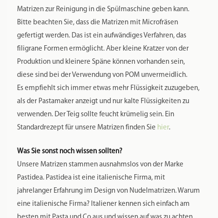
Gewicht
0,14 kg
Maße
7,8 × 7,8 × 4 cm
Markenname:
PASTIDEA
Spülmaschinenfest:
Ja
Material:
POM (Polyoxymethylen – garantiert lebensmittelechter Kunststoff)
Farbe:
Weiß
Herstellung Land:
Italien
Hersteller: