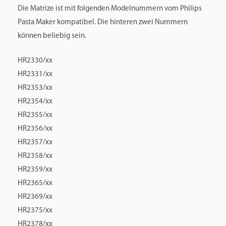
Produktion und kleinere Späne können vorhanden sein,
diese sind bei der Verwendung von POM unvermeidlich.
Es empfiehlt sich immer etwas mehr Flüssigkeit zuzugeben,
als der Pastamaker anzeigt und nur kalte Flüssigkeiten zu
verwenden. Der Teig sollte feucht krümelig sein. Ein
Standardrezept für unsere Matrizen finden Sie
hier
.
Was Sie sonst noch wissen sollten?
Unsere Matrizen stammen ausnahmslos von der Marke
Pastidea. Pastidea ist eine italienische Firma, mit
jahrelanger Erfahrung im Design von Nudelmatrizen. Warum
eine italienische Firma? Italiener kennen sich einfach am
besten mit Pasta und Co aus und wissen auf was zu achten
ist. Der Entwurf einer Matrize erfolgt vom Trafilaio, übersetzt
ist das so etwas wie ein Matrizendesigner. Ein guter Trafilaio
weiß ganz genau, an welcher Stelle einer Matrize noch ein
kleines bisschen weggefräst werden muss, damit die