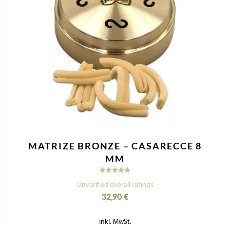
MATRIZE BRONZE – CASARECCE 8
MM
Bewertet
mit
Unverified overall ratings
5.00
32,90
€
von 5
inkl. MwSt.