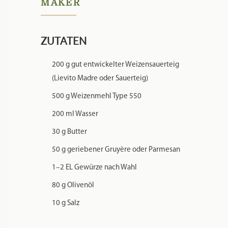
MAKER
ZUTATEN
200 g gut entwickelter Weizensauerteig
(Lievito Madre oder Sauerteig)
500 g Weizenmehl Type 550
200 ml Wasser
30 g Butter
50 g geriebener Gruyère oder Parmesan
1–2 EL Gewürze nach Wahl
80 g Olivenöl
10 g Salz