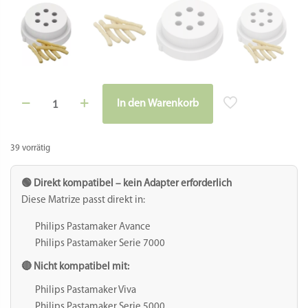
Matrize
In den Warenkorb
POM
Alternative:
-
Grissini
Ø
39 vorrätig
8
mm
für
🟢 Direkt kompatibel – kein Adapter erforderlich
Philips
Diese Matrize passt direkt in:
Pastamaker
Avance
Philips Pastamaker Avance
/
Philips Pastamaker Serie 7000
7000er
Menge
🔴 Nicht kompatibel mit:
Philips Pastamaker Viva
Philips Pastamaker Serie 5000