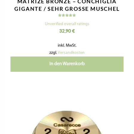
MATRIZE BRONZE – CONCHIGLIA
GIGANTE / SEHR GROSSE MUSCHEL
Bewertet
mit
Unverified overall ratings
5.00
32,90
€
von 5
inkl. MwSt.
zzgl.
Versandkosten
In den Warenkorb