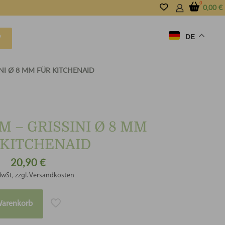
0,00
€
DE
P
INI Ø 8 MM FÜR KITCHENAID
 – GRISSINI Ø 8 MM
 KITCHENAID
20,90
€
MwSt, zzgl. Versandkosten
Warenkorb