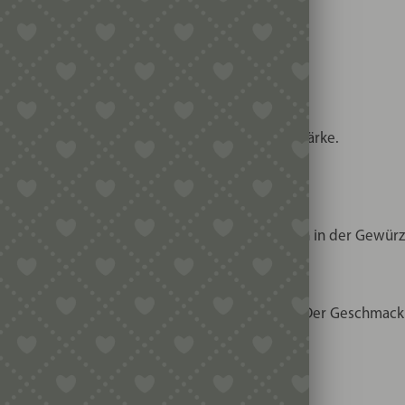
maker geben und ausgeben lassen.
ber/Unterhitze 15-20 Min goldbraun backen.
u dunkel werden. Genaue Backzeit liegt an Teigstärke.
 knusprig.
blauchzehe hinzufügen; 2-3 getrocknete Tomaten in der Gewürz
esam, Parmesan, Paprika oder andere Gewürze.
ein in die Welt der eigenen Nudelproduktion. Der Geschmack v