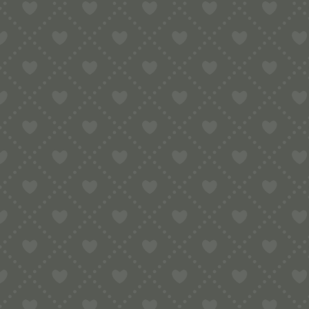
Matrize aus POM Grissini 8 mm für Kit
Eine Matrize – Zwei vollkommen unter
Mit dieser Matrize können Sie zwei Fli
Entwickelt wurde diese Matrize ursprüng
Grissini sind diese leckeren unwiders
Deutschland eigentlich nur eine dicke 
Matrize hat einen Durchmesser von 6 mm
z.B. um etwas zum Knabbern zu haben,
Möchten Sie etwas Neues ausprobieren?
Man findet sie vor allem in der itali
Der Teig der Passatelli besteht aus B