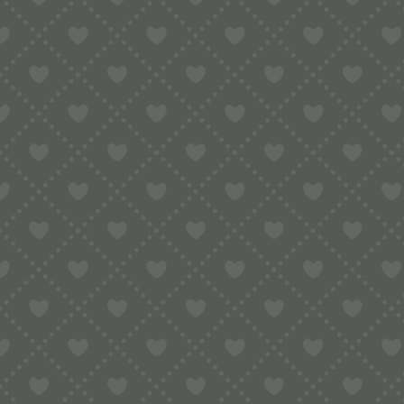
eine Prise Zimt hinzu.
Fast schon ein Arme-Leute-Essen. Aber 
Die dicken Teigstränge werden beim H
Fleischbrühe oder Hühnerbrühe) gegeb
sind sie fertig und werden zusammen mit
Teigwareneinsatz zur Verwendung im K
Es wird kein Adapter benötigt.
Allgemeine Hinweise zur Kompatibili
Sie haben eine KitchenAid und einen R
Die Matrize ist mit folgenden Model