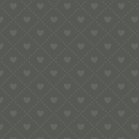
Es kommt immer wieder vor, dass es U
diesen Fall haben wir eine gute Nachr
weiterverwenden. Sie benötigen ledigl
Bitte beachten Sie, dass diese Form g
vielseitiger einsetzbar.