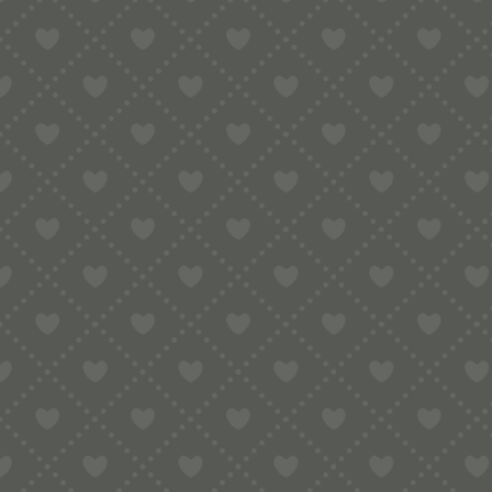
Danach kurz kneten und in den Pasta
Auf Backpapier legen und bei 200 C O
In der Nähe bleiben, damit sie nicht z
Abkühlen lassen, erst dann werden sie
Mögliche Varianten: 1 zerdrückte Kno
Thymian, Mehrsalz, Schwarzkümmel, S
Tauchen Sie mit den Gaumen-Freunden 
unvergleichlich gut.
Was Sie sonst noch wissen sollten?