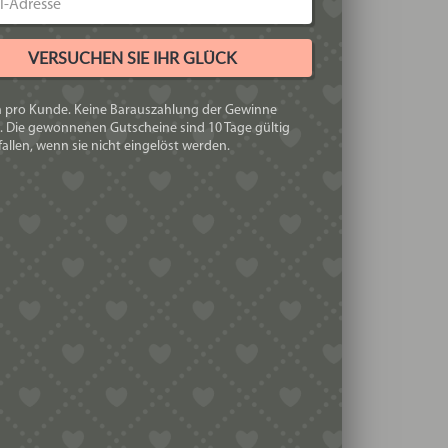
ig (Lievito madre und Sauerteig )
VERSUCHEN SIE IHR GLÜCK
h pro Kunde. Keine Barauszahlung der Gewinne
. Die gewonnenen Gutscheine sind 10 Tage gültig
allen, wenn sie nicht eingelöst werden.
er Parmesan
euzkümmel
s der Teig sich vom Rand löst.