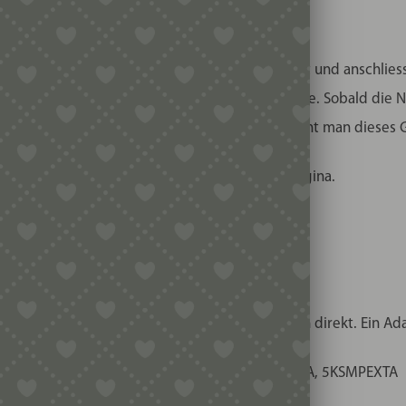
was für ein köstliches!
erauskommen auf geriebenen Parmesan gelegt und anschliesse
en. Man kocht die Passatelli direkt in der Suppe. Sobald die
 der Suppe als Einlage serviert. In Italien nennt man dieses Ge
itchenAid Röhrennudelvorsatz und Marcato Regina.
tät und Anwendung
öhrennudelvorsatz? Dann passen diese Matrizen direkt. Ein Ada
nummern vom Röhrenvorsatz kompatibel: 5KPEXTA, 5KSMPEXTA