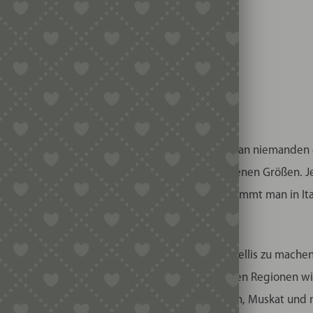
chenAid
schiedliche Formate
egen mit einer Klappe schlagen.
lich für Grissini.
tehlichen Brotstangen, die jeder kennt und die man niemanden 
Größe kennen, gibt es sie in Italien in verschiedenen Größen. J
, perfekt für eher dünnere Grissinis. Oft bekommt man in Ital
 während man auf das Essen wartet.
 Dann versuchen Sie mit dieser Matrize Passatellis zu machen.
enischen Emilia-Romagna, aber auch in angrenzenden Regionen w
rotkrumen, geriebenem Parmesankäse, Mehl, Eiern, Muskat und 