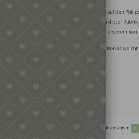
msteiger gibt, die von dem Röhrennudelvorsatz auf den Phili
icht. Sie können diese Matrize und die anderen in dieser Rubr
ich einmalig einen Adapter, den Sie ebenfalls in unserem Sort
eringfügig vom Durchmesser der KitchenAidmatrizen abweicht.
Zusätzliche Informationen
Produktsicherheit
Rezensionen
0