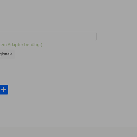
kein Adapter benötigt)
gionale
il
WhatsApp
Teilen