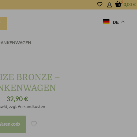
0,00
€
DE
P
KRANKENWAGEN
IZE BRONZE –
NKENWAGEN
32,90
€
MwSt, zzgl. Versandkosten
Warenkorb