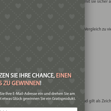
it einer transparenten Transportschutzdose, damit sie sicher
Wahl in der handwerklichen Pastaherstellung. Im Vergleich zu 
ufgeraute Oberfläche.
EN SIE IHRE CHANCE,
EINEN
IS ZU GEWINNEN
!
cher Manufaktur-Pasta
Sie Ihre E-Mail-Adresse ein und drehen Sie am
t etwas Glück gewinnen Sie ein Gratisprodukt.
 wird von Feinschmeckern besonders geschätzt und gilt als Zei