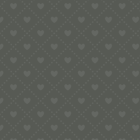
Besonders gut geeignet sind:
🍅 klassische Tomatensaucen
🧀 cremige Käsesaucen
🌿 Kräuterbutter-Saucen
🥕 feine Gemüsesaucen
🥩 leichte Ragouts
WOFÜR EIGNET SICH DIE
Die Krankenwagen-Pasta eignet sich h
✅ Kindergerichte
✅ Familienessen