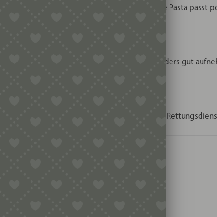
ereinsveranstaltung oder Themenbuffet – diese Pasta passt p
UCENAUFNAHME
 Oberfläche Saucen, Gewürze und Aromen besonders gut aufn
IDEE
 Hobbyköche, Pastafans oder Menschen aus dem Rettungsdiens
IPPS 🍽️
U KRANKENWAGEN-PASTA?