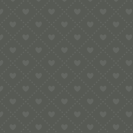
KRANKENWAGEN
UDELFORM FÜR
Diese außergewöhnliche Pasta eignet s
für Rettungskräfte, Feuerwehrfans un
BESCHREIBUN
Die hochwertige Bronzematrize wurde s
Verarbeitung aus Bronze entsteht eine