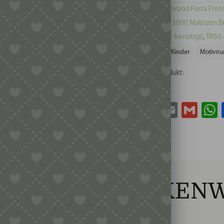
Kategorien:
Kenwood Pasta Fresc
benötigt)
,
Serie 5000 Matrizen B
Bronze (Adapter benötigt)
,
TR50 
Schlagwörter:
Kinder
Motivnu
Teile dieses Produkt:
Facebook
Twitter
Email
Gma
RONZE – KRANKENW