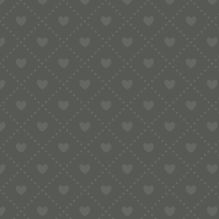
Sortiment
HOME
SHOP
HAUSHALTSNUDELMASCHINEN
KENWOO