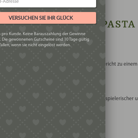
VERSUCHEN SIE IHR GLÜCK
 KRANKENWAGEN-PASTA 
h pro Kunde. Keine Barauszahlung der Gewinne
. Die gewonnenen Gutscheine sind 10 Tage gültig
allen, wenn sie nicht eingelöst werden.
G
 sofort für Aufmerksamkeit und macht jedes Gericht zu einem
MILIEN
en. Die kleinen Krankenwagen machen das Essen spielerischer 
TYS