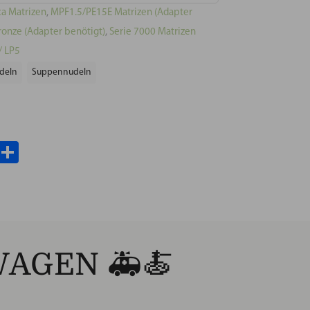
a Matrizen
,
MPF1.5/PE15E Matrizen (Adapter
ronze (Adapter benötigt)
,
Serie 7000 Matrizen
/ LP5
deln
Suppennudeln
il
WhatsApp
Teilen
AGEN 🚑🍝