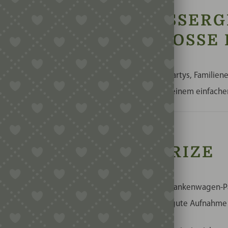
-PASTA – DIE AUSSERG
 KLEINE UND GROSSE H
ich hervorragend für Kindergerichte, Themenpartys, Familiene
d kleine Fahrzeugliebhaber. Die Form macht aus einem einfach
G DER BRONZEMATRIZE
peziell für die Herstellung von detailreicher Krankenwagen-Pas
 leicht raue Oberfläche, die für eine besonders gute Aufnahm