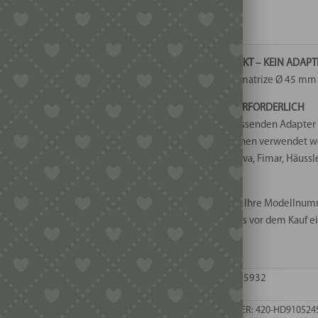
Krankenwagen
3 vorrätig
Menge
🟢 PASST DIREKT – KEIN ADAP
Diese Bronzematrize Ø 45 mm i
🟡 ADAPTER ERFORDERLICH
Mit einem passenden Adapter 
Nudelmaschinen verwendet werd
Pastamaker Viva, Fimar, Häussl
💡 Unsicher?
Schreiben Sie Ihre Modellnum
senden Sie uns vor dem Kauf ei
weiter.
EAN: 8055594495932
ARTIKELNUMMER:
420-HD910524