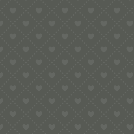
Ob Kindergeburtstag, Feuerwehrfest, V
🍅 HERVORRAGENDE SA
Dank der Bronzeherstellung kann die
🎁 ORIGINELLE GESCHENK
Eine außergewöhnliche Pastaform für
VERWENDUNGST
WELCHE SAUCE PASST Z