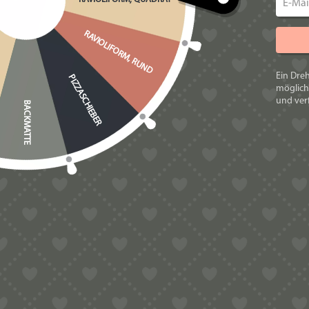
RAVIOLIFORM, RUND
VORTEILE DER
Ein Dre
PIZZASCHIEBER
möglich
und verf
BACKMATTE
🚑 EIN ECHTER BLICKFAN
Die ungewöhnliche Fahrzeugform sorgt
👨‍👩‍👧‍👦 PERFEKT FÜR FA
Kinder lieben fantasievolle Pastaform
am Tisch.
🎉 IDEAL FÜR MOTTO-PAR