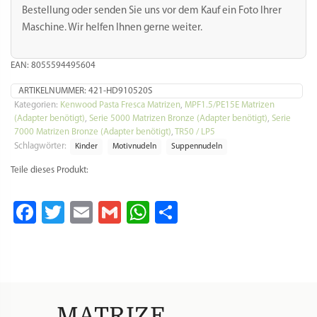
Bestellung oder senden Sie uns vor dem Kauf ein Foto Ihrer
Maschine. Wir helfen Ihnen gerne weiter.
EAN: 8055594495604
ARTIKELNUMMER:
421-HD910520S
Kategorien:
Kenwood Pasta Fresca Matrizen
,
MPF1.5/PE15E Matrizen
(Adapter benötigt)
,
Serie 5000 Matrizen Bronze (Adapter benötigt)
,
Serie
7000 Matrizen Bronze (Adapter benötigt)
,
TR50 / LP5
Schlagwörter:
Kinder
Motivnudeln
Suppennudeln
Teile dieses Produkt:
Facebook
Twitter
Email
Gmail
WhatsApp
Teilen
MATRIZE