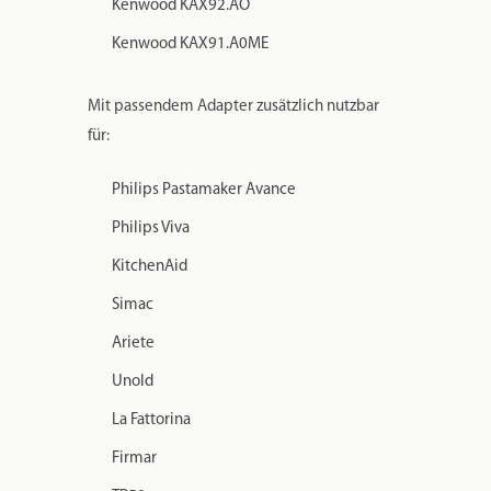
Kenwood KAX92.AO
Kenwood KAX91.A0ME
Mit passendem Adapter zusätzlich nutzbar
für:
Philips Pastamaker Avance
Philips Viva
KitchenAid
Simac
Ariete
Unold
La Fattorina
Firmar