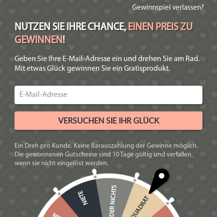
0,00
€
Gewinnspiel verlassen?
NUTZEN SIE IHRE CHANCE,
EINEN PREIS ZU
GEWINNEN
!
Geben Sie Ihre E-Mail-Adresse ein und drehen Sie am Rad.
HOME
SHOP
HAUSHALTSNUDELMASCHINEN
KENWOOD
Mit etwas Glück gewinnen Sie ein Gratisprodukt.
KENWOOD PASTA FRESCA MATRIZEN
MATRIZE BRONZE – QUADRATISCHE SPAGHETTI CHITARRA 2,5×2,5 MM
VERSUCHEN SIE IHR GLÜCK
Ein Dreh pro Kunde. Keine Barauszahlung der Gewinne möglich.
Matrize Bronze – quadratische
Die gewonnenen Gutscheine sind 10 Tage gültig und verfallen,
wenn sie nicht eingelöst werden.
Spaghetti Chitarra 2,5×2,5 mm
32,90
€
LEIDER NICHTS
NIETE
Incl. MwSt, zzgl. Versandkosten