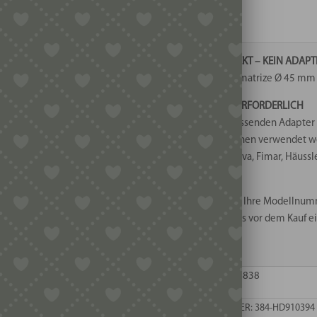
-
1 vorrätig
Oldtimer
Menge
🟢 PASST DIREKT – KEIN ADAP
Diese Bronzematrize Ø 45 mm i
🟡 ADAPTER ERFORDERLICH
Mit einem passenden Adapter 
Nudelmaschinen verwendet werd
Pastamaker Viva, Fimar, Häussl
💡 Unsicher?
Schreiben Sie Ihre Modellnum
senden Sie uns vor dem Kauf ei
weiter.
EAN: 806812208838
ARTIKELNUMMER:
384-HD910394