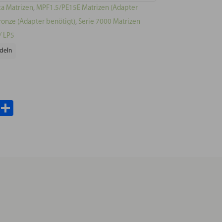
a Matrizen
,
MPF1.5/PE15E Matrizen (Adapter
ronze (Adapter benötigt)
,
Serie 7000 Matrizen
/ LP5
deln
il
WhatsApp
Teilen