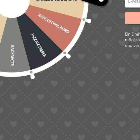
Hinweise:
Bitte beachten Sie, dass material-und produktionsbedingt
RAVIOLIFORM, RUND
die Funktion. Die Matrizen sind nicht spülmaschinenfest.
Ein Dre
PIZZASCHIEBER
Fiat 500 Topolino Cinquecento
möglich
und verf
BACKMATTE
Gewicht