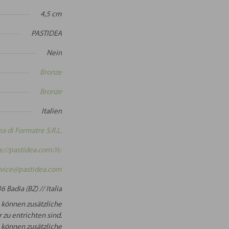
4,5 cm
PASTIDEA
Nein
Bronze
Bronze
Italien
ea di Formatre S.R.L.
s://pastidea.com/it/
vice@pastidea.com
6 Badia (BZ) // Italia
 können zusätzliche
 zu entrichten sind.
 können zusätzliche