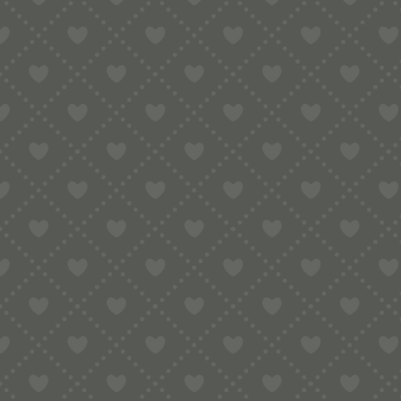
Teigwareneinsatz für Kenwood AT910, AX910, KAX910ME
Mit Adapter kann die Matrize in vielen weiteren Nudelmasc
Firmar, TR50, Häussler, Korngold, Omega. Geliefert wird
Größe:
32 mm
Stärke:
1,0 mm
Warum Bronze:
Bei Bronzematrizen handelte es sich um die traditionelle 
Feinkostläden.
Durch das Pressen des Nudelteigs durch die Bronzematrize
später die Soße, Aromen und Gewürze besser aufnehmen.
Rezept: