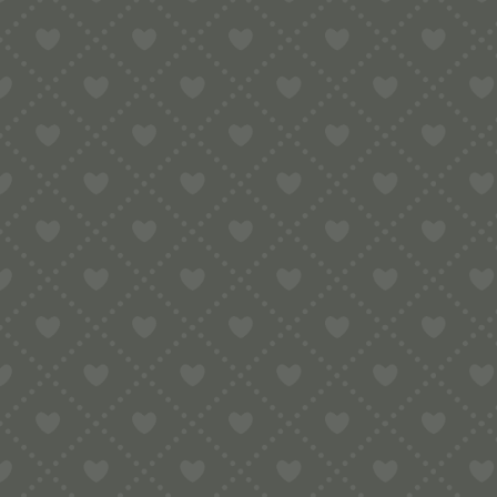
Maße
Markenname:
Spülmaschinenfes
Material:
Farbe:
Herstellung Land:
Hersteller:
Hersteller Websei
Hersteller Kontakt
Hersteller Adresse
Zusatzkosten Vers