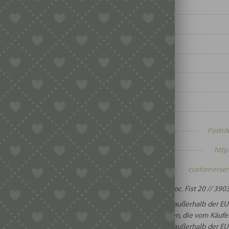
t:
Pastid
te:
http
:
customerser
:
Loc. Fist 20 // 3903
Beim Versand in Staaten außerhalb der EU
and:
Versandentgelte anfallen, die vom Käufer
Beim Versand in Staaten außerhalb der EU