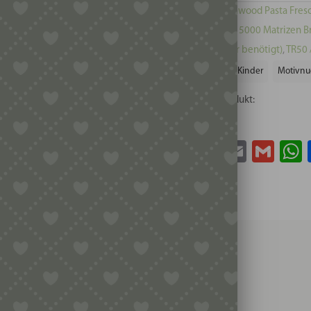
Kategorien:
Kenwood Pasta Fresc
benötigt)
,
Serie 5000 Matrizen B
Bronze (Adapter benötigt)
,
TR50 
Schlagwörter:
Kinder
Motivnu
Teile dieses Produkt:
Facebook
Twitter
Email
Gma