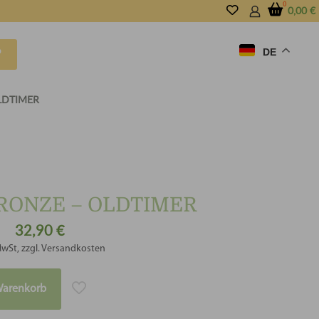
0,00
€
DE
P
LDTIMER
RONZE – OLDTIMER
32,90
€
MwSt, zzgl. Versandkosten
Warenkorb