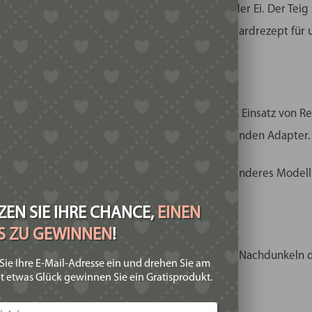
sreichend kalter Flüssigkeit wie Wasser und/oder Ei. Der Teig
sollte ein feucht krümeliger Teig sein. Ein Standardrezept für
 Matrizen möglich.
atrizen für die Kenwood Pastafresca. Durch den Einsatz von Re
n benötigt lediglich einen zur Maschine passenden Adapter.
h Defekt oder aus anderen Gründen durch ein anderes Modell e
EN SIE IHRE CHANCE,
EINEN
IS ZU GEWINNEN
!
r Aufbewahrung, um die Matrize von Staub und Nachdunkeln du
Sie Ihre E-Mail-Adresse ein und drehen Sie am
t etwas Glück gewinnen Sie ein Gratisprodukt.
 unserem Sortiment finden.