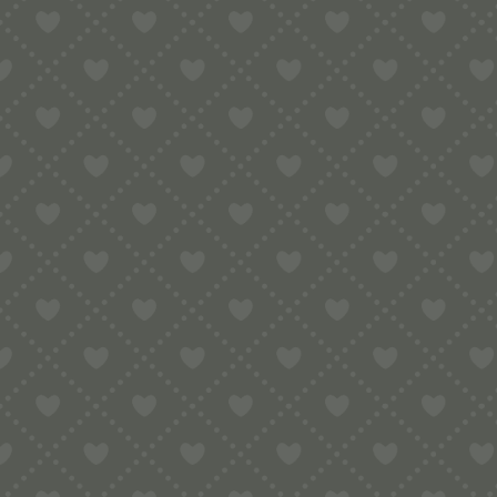
Zusatzkosten Impo
Zusatz
Importbestimmu
Adapter benötigt:
Select Language
▼
PRODUKTSICH
Es gi
Sch
Du m