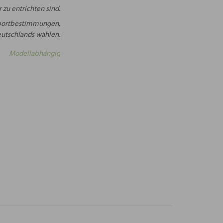
 zu entrichten sind.
Importbestimmungen,
Deutschlands wählen!
Modellabhängig
NEN
er“