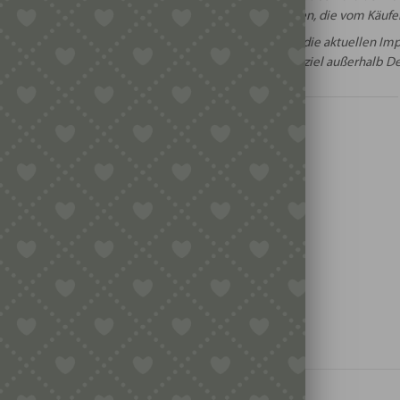
rt:
Zollentgelte anfallen, die vom Käufer
Informieren Sie sich vorher über die aktuellen 
ngen:
falls Sie ein Versandziel außerhalb 
ERHEIT
HERSTELLERINFORMATIO
REZENSIONEN
bt noch keine Rezensionen.
reibe die erste Rezension für „Matrize Bronze – Oldtim
usst
angemeldet
sein, um eine Rezension veröffentlichen zu können.