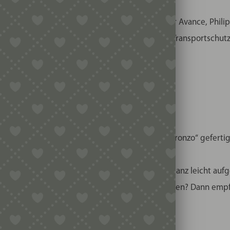
, PP510, KAX92.AO, KAX91.A0ME.
hinen genutzt werden, z.B. Philips Pastamaker Avance, Philips V
 die Matrize zusammen mit einer durchsichtigen Transportschut
Art der Pastamanufaktur. Zu finden sind die „al bronzo“ gefert
n wird die Oberfläche der Pasta gleichzeitig ganz leicht aufge
 Möchten Sie mehr über Bronzematrizen erfahren? Dann empfe