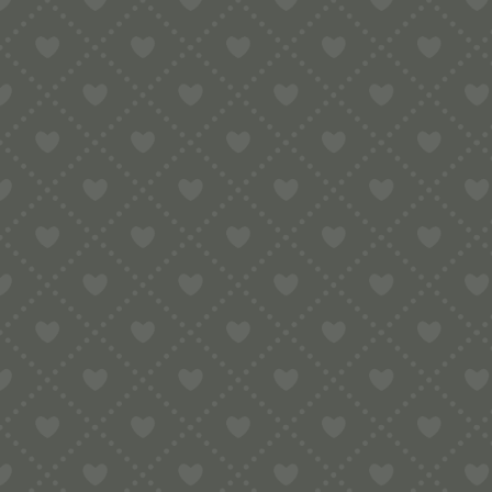
Sortiment
HOME
SHOP
HAUSHALTSNUDELMASCHINEN
KENWOO