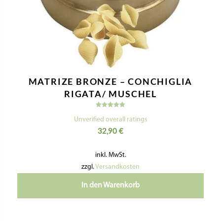
MATRIZE BRONZE – CONCHIGLIA
RIGATA/ MUSCHEL
Bewertet
mit
Unverified overall ratings
5.00
32,90
€
von 5
inkl. MwSt.
zzgl.
Versandkosten
In den Warenkorb