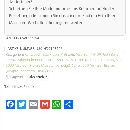
💡 Unsicher?
Schreiben Sie Ihre Modellnummer ins Kommentarfeld der
Bestellung oder senden Sie uns vor dem Kauf ein Foto Ihrer
Maschine. Wir helfen Ihnen gerne weiter.
EAN: 8050249772154
ARTIKELNUMMER:
380-HD910352S
Kategorien:
Kenwood Pasta Fresca Matrizen
,
Matrizen PN100 Pasta Bella
Emma (Adapter benötigt)
,
MPF1.5/PE15E Matrizen (Adapter benötigt)
,
Serie
5000 Matrizen Bronze (Adapter benötigt)
,
Serie 7000 Matrizen Bronze
(Adapter benötigt)
,
TR50 / LP5
Schlagwort:
Röhrennudeln
Teile dieses Produkt:
Facebook
Twitter
Email
Gmail
WhatsApp
Teilen