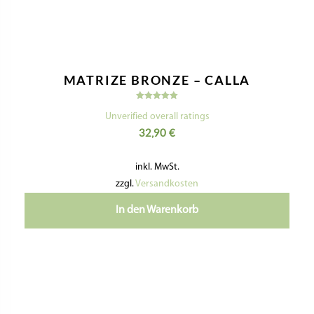
MATRIZE BRONZE – CELLENTANI
CAVATAPPI AMORI / KORKENZIEHER
7 MM
Bewertet
mit
Unverified overall ratings
5.00
41,90
€
von 5
inkl. MwSt.
zzgl.
Versandkosten
In den Warenkorb