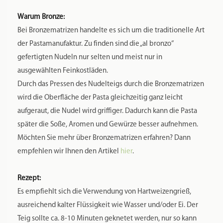
Ursprünglich konzipiert wurde das Format der Pastidea-
Matrizen für die Kenwood Pastafresca. Durch den Einsatz von
Reduzierringen können die Bronzematrizen auf fast allen
anderen gängigen Nudelmaschinen eingesetzt werden. Man
benötigt lediglich einen zur Maschine passenden Adapter.
D.h. auch wenn im Laufe der Zeit die Nudelmaschine durch
Defekt oder aus anderen Gründen durch ein anderes Modell
ersetzt wird: die Bronzematrize bleibt und kann auch in
Zukunft weiter verwendet werden.
Reinigung:
Die Matrizen sind nicht spülmaschinenfest. Sie sollten nach
Reinigung jeweils sofort abgetrocknet werden, um
Wasserflecken zu vermeiden. Die Aussparungen an den
Matrizen reinigen Sie am besten mit unseren
Reinigungstools, welche Sie
hier
finden. Mit unserer