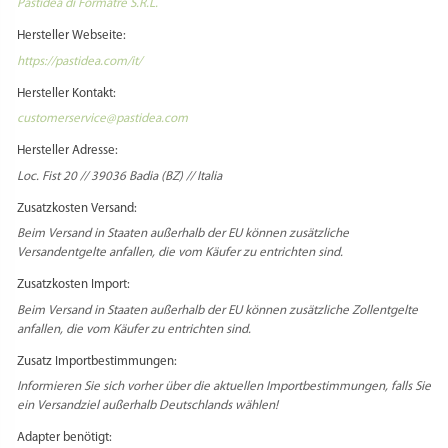
Claudia Köppl
–
August 5, 2025
Bewertet
mit
5
von
5
VERWANDTE PRODUKTE
Die Gnocco Zag ist auch eine meiner neueren Matrizen. Ich setze sie
da ein, wo ich die Gnocco Nudeln für gewöhnlich einsetze, aber habe
halt mit dem „zag“ keine rundliche, sondern eine eher eckige Nudel.
Das macht ein anderes Mundgefühl wie die rundliche Nudel, was sehr
spannend zu beobachten ist. Ein und die selbe Soße kann so völlig
unterschiedlich schmecken, nur weil die Nudel eine andere Form hat.
Purchase not verified.
Find out more
Füge deine Rezension hinzu
Du musst
angemeldet
sein, um eine Rezension veröffentlichen zu können.