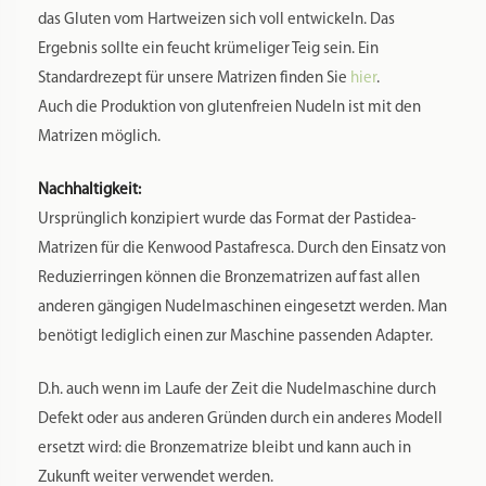
Reinigungsbürste
kann die Feinreinigung gemacht werden.
Aufbewahrung:
Sie haben mehrere Bronzematrizen und suchen nach einer
Aufbewahrung, um die Matrize von Staub und Nachdunkeln
durch Lichteinflüsse zu schützen? Dann empfehlen wir Ihren
unsere Aufbewahrungssysteme, die Sie ebenfalls in
unserem
Sortiment
finden.
Hinweise:
Bitte beachten Sie, dass material- und produktionsbedingt
die Matrizen kleinere dunkle Stellen aufweisen können. Dies
ist dem Material geschuldet und beeinträchtigt keinerlei
Funktion.