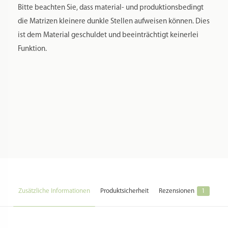
Spülmaschinenfest:
Nein
Material:
Bronze
Farbe:
Bronze
Herstellung Land:
Italien
Hersteller:
Pastidea di Formatre S.R.L.
Hersteller Webseite:
https://pastidea.com/it/
Hersteller Kontakt:
customerservice@pastidea.com
Hersteller Adresse:
Loc. Fist 20 // 39036 Badia (BZ) // Italia