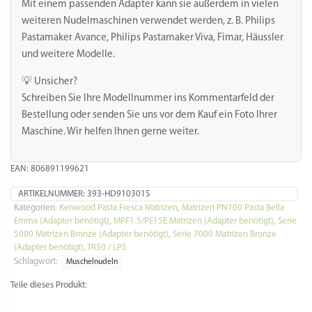
Teigwareneinsatz für Kenwood AT910, AX910, KAX910ME,
PP510, KAX92.AO, KAX91.A0ME.
Mit Adapter kann die Matrize in vielen weiteren
Nudelmaschinen genutzt werden, z.B. Philips Pastamaker
Avance, Philips Viva, KitchenAid, Simac, Ariete, Unold, La
Fattorina, Firmar, TR50, Häussler, Korngold, Omega.
Geliefert wird die Matrize zusammen mit einer
durchsichtigen Transportschutzdose.
Warum Bronze:
Bei Bronzematrizen handelte es sich um die traditionelle Art
der Pastamanufaktur. Zu finden sind die „al bronzo“
gefertigten Nudeln nur selten und meist nur in
ausgewählten Feinkostläden.
Durch das Pressen des Nudelteigs durch die Bronzematrizen