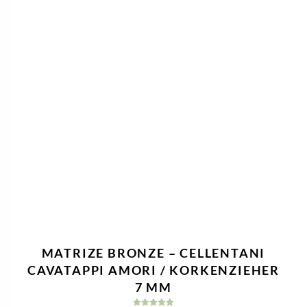
Nützliche Informationen
Kontaktiere Uns
Impressum
Datenschutzerklärung
Geschäftsbedingungen
Widerrufsbelehrung & Widerrufsformular
Versandkosten & Lieferzeit
Zahlungsinformationen