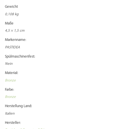
Zusatzkosten Versand:
Beim Versand in Staaten außerhalb der EU können zusätzliche
Versandentgelte anfallen, die vom Käufer zu entrichten sind.
Zusatzkosten Import:
Beim Versand in Staaten außerhalb der EU können zusätzliche Zollentgelte
anfallen, die vom Käufer zu entrichten sind.
Zusatz Importbestimmungen:
Informieren Sie sich vorher über die aktuellen Importbestimmungen, falls Sie
ein Versandziel außerhalb Deutschlands wählen!
Adapter benötigt:
Modellabhängig
PRODUKTSICHERHEIT
HERSTELLERINFORMATIONEN
1 REZENSION FÜR
MATRIZE BRONZE – GNOCCO
ZAG