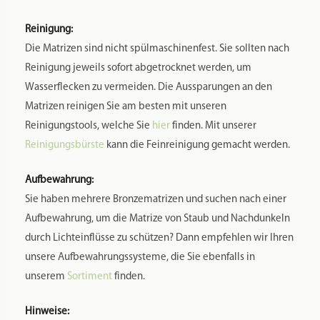
Zusätzliche Informationen
Produktsicherheit
Rezensionen
1
Gewicht
0,108 kg
Maße
4,5 × 1,5 cm
Markenname:
PASTIDEA