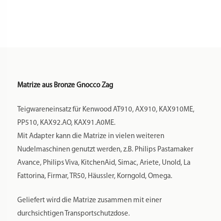
wird die Oberfläche der Pasta gleichzeitig ganz leicht
aufgeraut, die Nudel wird griffiger. Dadurch kann die Pasta
später die Soße, Aromen und Gewürze besser aufnehmen.
Möchten Sie mehr über Bronzematrizen erfahren? Dann
empfehlen wir Ihnen den Artikel
hier
.
Rezept:
Es empfiehlt sich die Verwendung von Hartweizengrieß,
ausreichend kalter Flüssigkeit wie Wasser und/oder Ei. Der
Teig sollte ca. 8-10 Minuten geknetet werden, nur so kann
das Gluten vom Hartweizen sich voll entwickeln. Das
Ergebnis sollte ein feucht krümeliger Teig sein. Ein
Standardrezept für unsere Matrizen finden Sie
hier
.
Auch die Produktion von glutenfreien Nudeln ist mit den
Matrizen möglich.
Nachhaltigkeit: