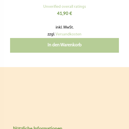
VERTRAG WIDERRUFEN
Folge Uns:
pastideadeutschland
giselasgaumenfreunde
E-mail
Giselas Gaumenfreunde
Copyright ©
| Entwickelt von:
teamq.biz
2026