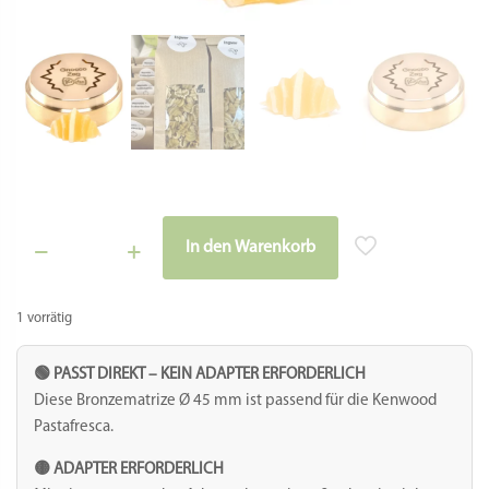
EAN: 806891199621
ARTIKELNUMMER:
393-HD910301S
Kategorien:
Kenwood Pasta Fresca Matrizen
,
Matrizen PN100 Pasta Bella
Emma (Adapter benötigt)
,
MPF1.5/PE15E Matrizen (Adapter benötigt)
,
Serie
5000 Matrizen Bronze (Adapter benötigt)
,
Serie 7000 Matrizen Bronze
(Adapter benötigt)
,
TR50 / LP5
Schlagwort:
Muschelnudeln
Teile dieses Produkt:
Facebook
Twitter
Email
Gmail
WhatsApp
Teilen
Matrize aus Bronze Gnocco Zag