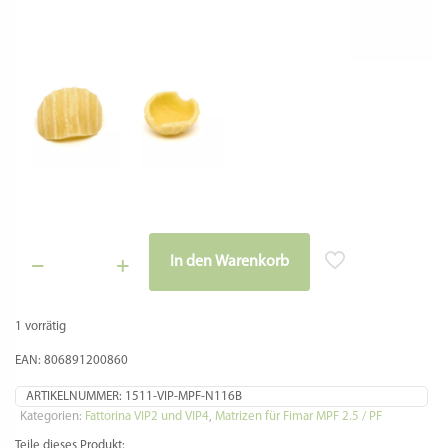
In den Warenkorb
Matrize
Alternative:
Bronze
-
1 vorrätig
Orecchiette
Rigate
EAN: 806891200860
für
La
ARTIKELNUMMER:
1511-VIP-MPF-N116B
Fattorina
Kategorien:
Fattorina VIP2 und VIP4
,
Matrizen für Fimar MPF 2.5 / PF
VIP2,
VIP4,
Teile dieses Produkt: