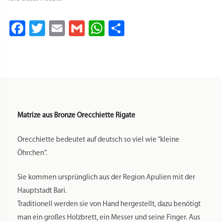
Fimar
MPF
Facebook
Twitter
Email
Gmail
WhatsApp
Teilen
2.5,
MPF
4,
PF25E,
PF40E,
NMF8
Menge
Matrize aus Bronze Orecchiette Rigate
Orecchiette bedeutet auf deutsch so viel wie “kleine
Öhrchen”.
Sie kommen ursprünglich aus der Region Apulien mit der
Hauptstadt Bari.
Traditionell werden sie von Hand hergestellt, dazu benötigt
man ein großes Holzbrett, ein Messer und seine Finger. Aus