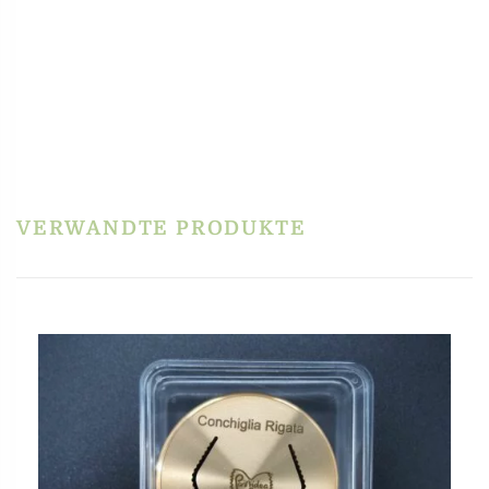
PRODUKTSICHERHEIT
HERSTELLERINFORMATIONEN
REZENSIONEN
Es gibt noch keine Rezensionen.
Schreibe die erste Rezension für „Matrize Bronze
– Orecchiette Rigate für La Fattorina VIP2, VIP4,
Fimar MPF 2.5, MPF 4, PF25E, PF40E, NMF8“
VERWANDTE PRODUKTE
Du musst
angemeldet
sein, um eine Rezension veröffentlichen zu können.