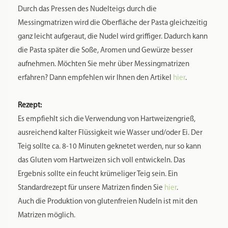
Zusätzliche Informationen
Produktsicherheit
Rezensionen
0
Gewicht
0,35 kg
Maße
11 × 9,5 × 5 cm
Markenname:
Rosinella
Spülmaschinenfest:
Nein