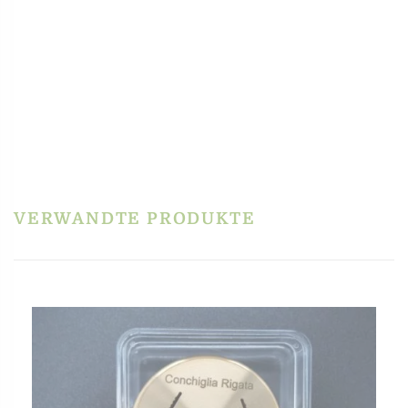
DÖSCHEN ZUM AUFBEWAHREN VON
BRONZEMATRIZEN VIP2 / FIMAR
MPF2,5 / MPF 4 / PF25E / PF40E / TR70
1,99
€
inkl. MwSt.
zzgl.
Versandkosten
In den Warenkorb