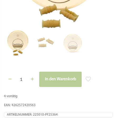
Matrize Messing – Rocchetto – Fimar VIP2, VIP4, Fimar MPF
2.5, MPF 4, PF25E, PF40E, NMF8
Teigwareneinsatz für nachstehende professionelle
Nudelmaschinen:
La Fattorina VIP2
La Fattorina VIP4
Fimar MPF 2.5
Fimar MPF 4
Fimar PF25E
Fimar PF40E
Fimar NMF8