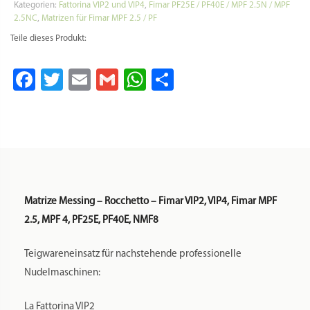
Durchmesser Matrize: 63,5 mm
Es wird kein Adapter o.ä. benötigt. Die Matrize passt direkt
in die o.g. Nudelmaschinen.
Warum Messing:
Bei Messingmatrizen handelte es sich um die traditionelle
Art der Pastamanufaktur. Zu finden sind die „al bronzo“
gefertigten Nudeln nur selten und meist nur in
ausgewählten Feinkostläden.
Durch das Pressen des Nudelteigs durch die
Messingmatrizen wird die Oberfläche der Pasta gleichzeitig
ganz leicht aufgeraut, die Nudel wird griffiger. Dadurch kann
die Pasta später die Soße, Aromen und Gewürze besser
aufnehmen. Möchten Sie mehr über Messingmatrizen
erfahren? Dann empfehlen wir Ihnen den Artikel
hier
.