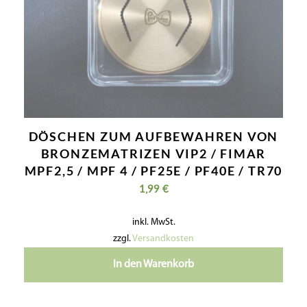
MATRIZE BRONZE – FUSILLI A3 10MM
FÜR LA FATTORINA VIP2, VIP4,
FIMAR MPF 2.5, MPF 4, PF25E, PF40E,
NMF8
52,40
€
inkl. MwSt.
zzgl.
Versandkosten