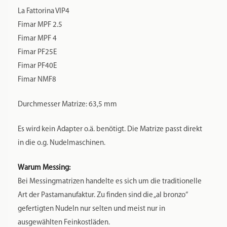
Rezept:
Es empfiehlt sich die Verwendung von Hartweizengrieß,
ausreichend kalter Flüssigkeit wie Wasser und/oder Ei. Der
Teig sollte ca. 8-10 Minuten geknetet werden, nur so kann
das Gluten vom Hartweizen sich voll entwickeln. Das
Ergebnis sollte ein feucht krümeliger Teig sein. Ein
Standardrezept für unsere Matrizen finden Sie
hier
.
Auch die Produktion von glutenfreien Nudeln ist mit den
Matrizen möglich.
Aufbewahrung:
Sie haben mehrere Matrizen und suchen nach einer
Aufbewahrung, um die Matrize von Staub und Nachdunkeln
durch Lichteinflüsse zu schützen? Dann empfehlen wir Ihren
unsere Aufbewahrungssysteme, die Sie
hier
finden.