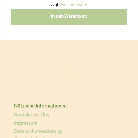
Folge Uns:
pastideadeutschland
giselasgaumenfreunde
E-mail
Giselas Gaumenfreunde
Copyright ©
| Entwickelt von:
teamq.biz
2026