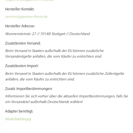
Messing – Rocchetto für Fimar PF25E, PF40E, MPF
2.5, MPF 4, VIP2, VIP4, NMF8“
VERWANDTE PRODUKTE
Du musst
angemeldet
sein, um eine Rezension veröffentlichen zu können.