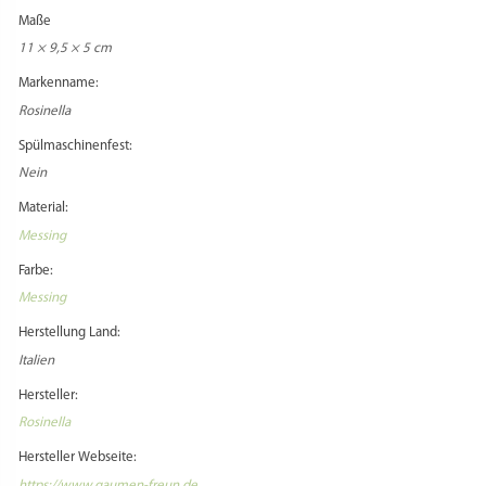
Versandentgelte anfallen, die vom Käufer zu entrichten sind.
Zusatzkosten Import:
Beim Versand in Staaten außerhalb der EU können zusätzliche Zollentgelte
anfallen, die vom Käufer zu entrichten sind.
Zusatz Importbestimmungen:
Informieren Sie sich vorher über die aktuellen Importbestimmungen, falls Sie
ein Versandziel außerhalb Deutschlands wählen!
Adapter benötigt:
Modellabhängig
PRODUKTSICHERHEIT
REZENSIONEN
Es gibt noch keine Rezensionen.
Schreibe die erste Rezension für „Matrize