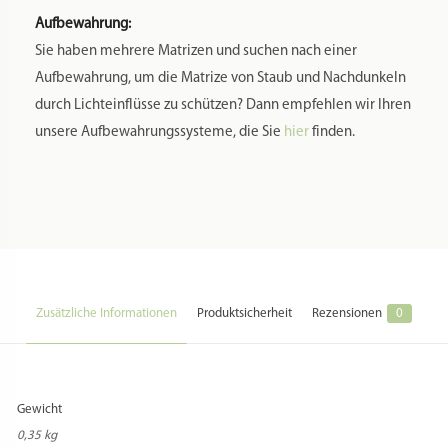
Material:
Messing
Farbe:
Messing
Herstellung Land:
Italien
Hersteller:
Rosinella
Hersteller Webseite:
https://www.gaumen-freun.de
Hersteller Kontakt:
service@gaumen-freun.de
Hersteller Adresse:
Wunnensteinstr. 27 // 70188 Stuttgart // Deutschland
Zusatzkosten Versand:
Beim Versand in Staaten außerhalb der EU können zusätzliche