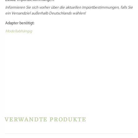
Informieren Sie sich vorher über die aktuellen Importbestimmungen, falls Sie
ein Versandziel außerhalb Deutschlands wählen!
Adapter benötigt:
Modellabhängig
PRODUKTSICHERHEIT
REZENSIONEN
Es gibt noch keine Rezensionen.
Schreibe die erste Rezension für „Matrize
Messing – Ondine 16,5 mm für La Fattorina,
Fimar MPF 1.5, PF15E und andere“
VERWANDTE PRODUKTE
Du musst
angemeldet
sein, um eine Rezension veröffentlichen zu können.