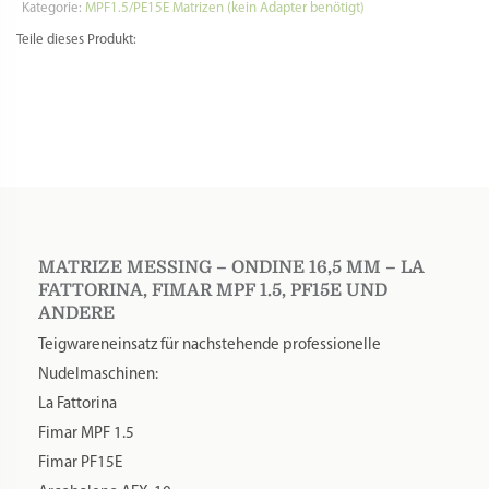
Fimar
Kategorie:
MPF1.5/PE15E Matrizen (kein Adapter benötigt)
MPF
Teile dieses Produkt:
1.5,
PF15E
und
andere
Menge
MATRIZE MESSING – ONDINE 16,5 MM – LA
FATTORINA, FIMAR MPF 1.5, PF15E UND
ANDERE
Teigwareneinsatz für nachstehende professionelle
Nudelmaschinen:
La Fattorina
Fimar MPF 1.5
Fimar PF15E