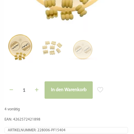
Matrize
In den Warenkorb
Messing
-
Ondine
16,5
4 vorrätig
mm
für
EAN: 4262572421898
La
Fattorina,
ARTIKELNUMMER:
228006-PF15404