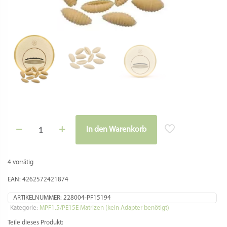
Matrize
In den Warenkorb
Messing
Alternative:
-
Gnocchi
Sardi
4 vorrätig
25
mm
EAN: 4262572421874
für
La
ARTIKELNUMMER:
228004-PF15194
Fattorina,
Kategorie:
MPF1.5/PE15E Matrizen (kein Adapter benötigt)
Fimar
Teile dieses Produkt:
MPF