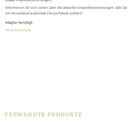
Zusatz Importbestimmungen:
Informieren Sie sich vorher über die aktuellen Importbestimmungen, falls Sie
ein Versandziel außerhalb Deutschlands wählen!
Adapter benötigt:
Modellabhängig
Select Language
▼
PRODUKTSICHERHEIT
REZENSIONEN
Es gibt noch keine Rezensionen.
Schreibe die erste Rezension für „Matrize
Messing – Gnocchi Sardi 25 mm für La Fattorina,
Fimar MPF 1.5, PF15E und andere“
VERWANDTE PRODUKTE
Du musst
angemeldet
sein, um eine Rezension veröffentlichen zu können.