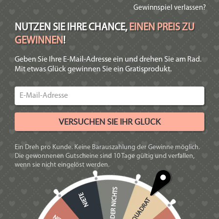
0,00
€
Gewinnspiel verlassen?
NUTZEN SIE IHRE CHANCE,
EINEN PREIS ZU
GEWINNEN
!
Geben Sie Ihre E-Mail-Adresse ein und drehen Sie am Rad.
HOME
SHOP
TR-SERIE
TR50 / LP5
Mit etwas Glück gewinnen Sie ein Gratisprodukt.
MATRIZE MESSING – RICCIOLINA/LÖCKCHEN FÜR TR50
VERSUCHEN SIE IHR GLÜCK
Matrize Messing –
Ein Dreh pro Kunde. Keine Barauszahlung der Gewinne möglich.
Ricciolina/Löckchen für TR50
Die gewonnenen Gutscheine sind 10 Tage gültig und verfallen,
wenn sie nicht eingelöst werden.
49,50
€
Incl. MwSt, zzgl. Versandkosten
LEIDER NICHTS
NIETE