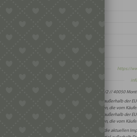
t:
te:
https://ww
:
inf
:
Via Machiavelli 13/2 // 40050 Montev
Beim Versand in Staaten außerhalb der EU
and:
Versandentgelte anfallen, die vom Käufer
Beim Versand in Staaten außerhalb der EU
rt:
Zollentgelte anfallen, die vom Käufer
Informieren Sie sich vorher über die aktuellen 