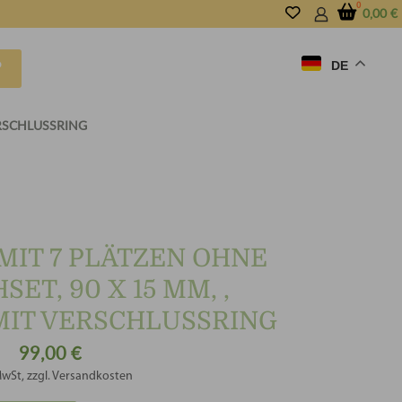
0,00
€
DE
P
ERSCHLUSSRING
MIT 7 PLÄTZEN OHNE
ET, 90 X 15 MM, ,
MIT VERSCHLUSSRING
99,00
€
MwSt, zzgl. Versandkosten