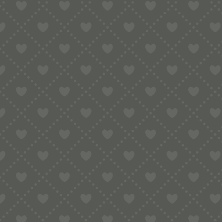
Lust auf Streetfood aus Modena und Bologna? Tigelle – eine
Was sind Tigelle:
Tigelle (die auch unter dem Namen Crescentine bekannt si
Brotteiglinge, ähnlich wie eine Foccacia, mit Hefeteig, di
der Mitte aufgeschnitten und mit Prosciutto und/oder Käs