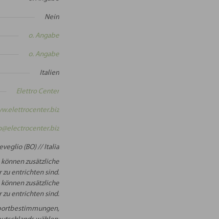
Nein
o. Angabe
o. Angabe
Italien
Elettro Center
w.elettrocenter.biz
o@electrocenter.biz
eglio (BO) // Italia
 können zusätzliche
 zu entrichten sind.
 können zusätzliche
 zu entrichten sind.
Importbestimmungen,