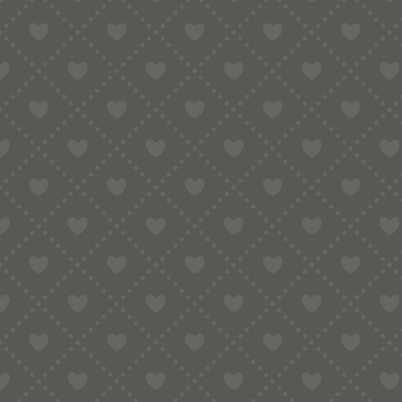
Spülmaschinenfes
Material:
Farbe:
Herstellung Land:
Hersteller:
Hersteller Websei
Hersteller Kontakt
Hersteller Adresse
Zusatzkosten Vers
Zusatzkosten Impo
Zusatz