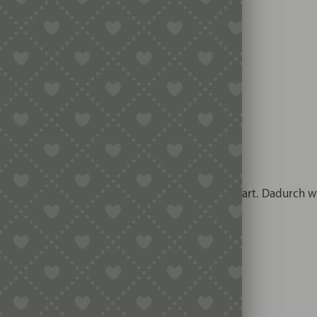
usbacken nicht extra zusammengedrückt werden!)
duktion!
gella besonders gleichmässig und gründlich gegart. Dadurch wi
die Teiglinge einprägt.
 schwer. Und man kann sie leicht umdrehen.