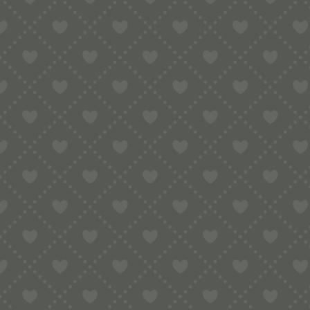
Tigelliera mit 7 Plätzen
Durchmesser der Tigella 90 x 15 mm
Größe:
300 mm x 560 mm x 30 mm
Material:
Aluminium mit Eisen (für Induktion)
Variante:
mit Holzgriff, mit Verschlussring (Muss beim a
Geeignet für Gasherd, Elektroherd, Cerankochfeld und In
Durch die äusseren Ringe an der Tigelliera werden die Ti
roh wird.
Im Inneren befindet sich ein florales Muster, das sich auf 
Durch das Gewicht von
3,1
kg. ist die Tigelliera nicht zu
Vorbereitung: