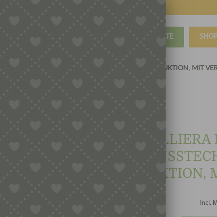
BLOG
REZEPTE
SHO
 7 PLÄTZEN OHNE AUSSTECHSET, 90 X 15 MM, , INDUKTION, MIT V
TIGELLIERA 
AUSSTECHS
INDUKTION, 
Incl. 