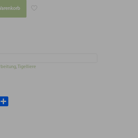
Warenkorb
arbeitung
,
Tigelliere
il
WhatsApp
Teilen