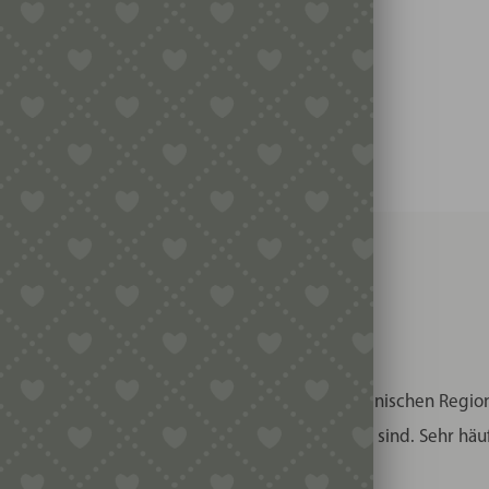
 Spezialität aus der Emilia.
nd) sind eine typische Spezialität aus den italienischen Regi
e an der Aussenseite kross und innen ganz weich sind. Sehr häuf
e gefüllt.