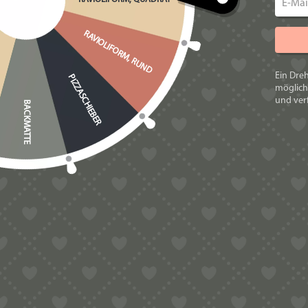
Herrstellerfirma keinen reklamierbaren Mangel dar.
RAVIOLIFORM, RUND
Ein Dre
PIZZASCHIEBER
möglich
und verf
BACKMATTE
Gewicht
Maße
Markenname: