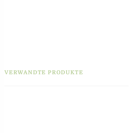
PRODUKTSICHERHEIT
HERSTELLERINFORMATIONEN
REZENSIONEN
Es gibt noch keine Rezensionen.
Schreibe die erste Rezension für „Kochlöffel –
Holzlöffel, aus Kirschbaumholz, 32 cm“
Du musst
angemeldet
sein, um eine Rezension veröffentlichen zu können.
VERWANDTE PRODUKTE