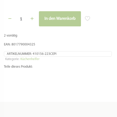
Kochlöffel
In den Warenkorb
-
Holzlöffel,
aus
Kirschbaumholz,
2 vorrätig
32
cm
EAN: 8017790004325
Menge
ARTIKELNUMMER:
410156-223CEPI
Kategorie:
Küchenhelfer
Teile dieses Produkt: