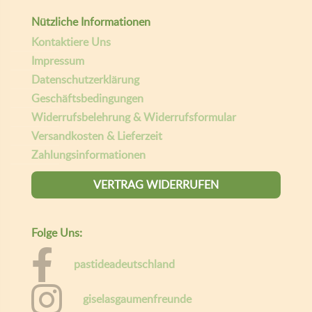
Nützliche Informationen
Kontaktiere Uns
Impressum
Datenschutzerklärung
Geschäftsbedingungen
Widerrufsbelehrung & Widerrufsformular
Versandkosten & Lieferzeit
Zahlungsinformationen
VERTRAG WIDERRUFEN
Folge Uns:
Willkommen bei Gaumen Freunde.
pastideadeutschland
Um Ihnen das beste Erlebnis zu bieten, speichert diese Website
giselasgaumenfreunde
Informationen über Ihren Besuch in sogenannten Cookies. Wenn