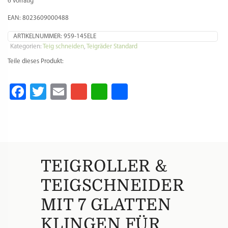
6 vorrätig
glatt)
-
EAN: 8023609000488
Fettuccine,
Tagliatelle,
ARTIKELNUMMER:
959-145ELE
Fileja,
Kategorien:
Teig schneiden
,
Teigräder Standard
Fusilli,
Teile dieses Produkt:
Maccheroni
Menge
Facebook
Twitter
Email
Gmail
WhatsApp
Teilen
TEIGROLLER &
TEIGSCHNEIDER
MIT 7 GLATTEN
KLINGEN FÜR