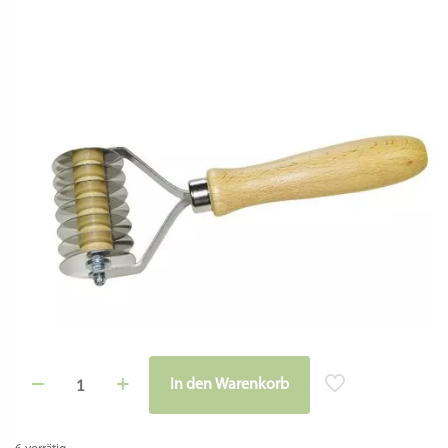
Teigroller
In den Warenkorb
/
Alternative:
Teigschneider
(7
Klingen,