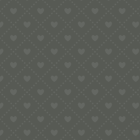
DOPPELTES TEIGRAD /
NUDELSCHNEIDER MIT
GLATTER/GEZAHNTER
KLINGE AUS MESSING
27,90
€