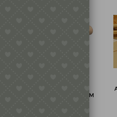
DOPPELTES TEIGRAD /
NUDELSCHNEIDER MIT
GLATTEM UND GEWELLTEM
RAND
5,99
€