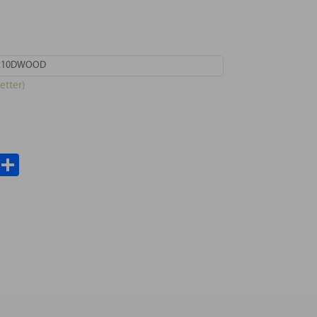
L210DWOOD
etter)
il
WhatsApp
Teilen