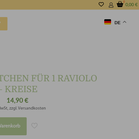
0,00
€
DE
P
TCHEN FÜR 1 RAVIOLO
– KREISE
14,90
€
MwSt, zzgl. Versandkosten
Warenkorb