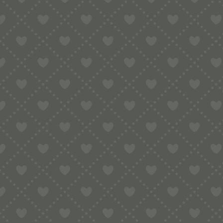
Pflegehinweise:
* Bitte nicht in der Spülmaschine rei
stellen es hochkant zum Trocknen, damit
* Da es sich um ein Naturprodukt aus H
* Alle 6 Monate das Holz mit Sonnenb