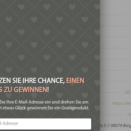
t:
EN SIE IHRE CHANCE,
EINEN
IS ZU GEWINNEN
!
LEO
Sie Ihre E-Mail-Adresse ein und drehen Sie am
te:
https://w
t etwas Glück gewinnen Sie ein Gratisprodukt.
:
i
:
Via Piccola 3 // 38079 Borgo