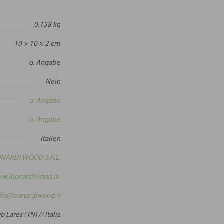
0,158 kg
10 × 10 × 2 cm
o. Angabe
Nein
o. Angabe
o. Angabe
Italien
NARDI WOOD S.R.L.
ww.leonardiwood.it/
nfo@leonardiwood.it
 Lares (TN) // Italia