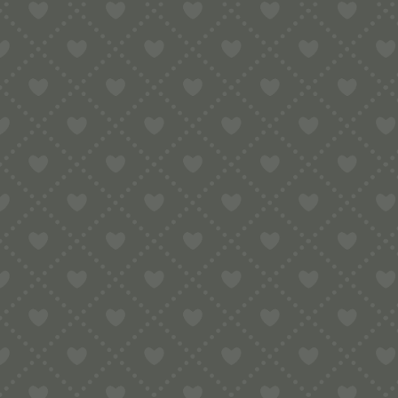
Raviolibrettchen „Kreise“ für 1 Raviolo 
Die Mulde des Raviol0 ist besonders g
Abmessungen
: ca. 10x10x1,8cm
Material
: natürliches Buchenholz
Lieferumfang
: 1 Brettchen mit einem R
Zubereitung
:
Vor Beginn das Brettchen leicht mehlen
produzieren und eine Hälfte vom Teigb
Nun die Füllung zugeben, die zweite H
Mit einem
Teigrädchen
das Raviolo in