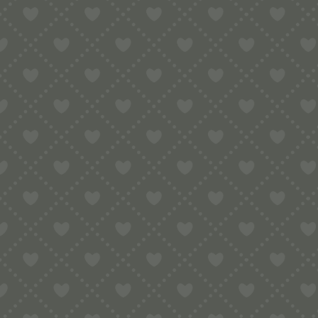
inkl. MwSt.
zzgl.
Versandkosten
In den Warenkorb
VERWANDTE PRODUK