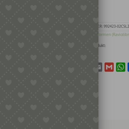
Raviolo
2 vorrätig
-
Kreise
ARTIKELNUMMER:
992423-02CS
Menge
Kategorie:
Holzformen (Raviolibr
Teile dieses Produkt:
Facebook
Twitter
Email
Gma