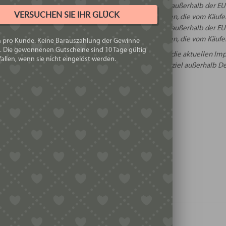
Beim Versand in Staaten außerhalb der EU
and:
VERSUCHEN SIE IHR GLÜCK
Versandentgelte anfallen, die vom Käufer
Beim Versand in Staaten außerhalb der EU
rt:
Zollentgelte anfallen, die vom Käufer
h pro Kunde. Keine Barauszahlung der Gewinne
. Die gewonnenen Gutscheine sind 10 Tage gültig
Informieren Sie sich vorher über die aktuellen 
allen, wenn sie nicht eingelöst werden.
ngen:
falls Sie ein Versandziel außerhalb 
ERHEIT
REZENSIONEN
 keine Rezensionen.
ie erste Rezension für „Raviolibrettchen für 1 Raviolo 
gemeldet
sein, um eine Rezension veröffentlichen zu können.
H GEFALLEN …