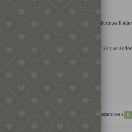
nigen. Nach dem Gebrauch waschen Sie das Produkt unter fließ
 es sich nicht verzieht.
olz handelt, können sich Farbe und Form mit der Zeit veränder
lumenöl oder Leinöl behandeln.
Zusätzliche Informationen
Produktsicherheit
Rezensionen
0