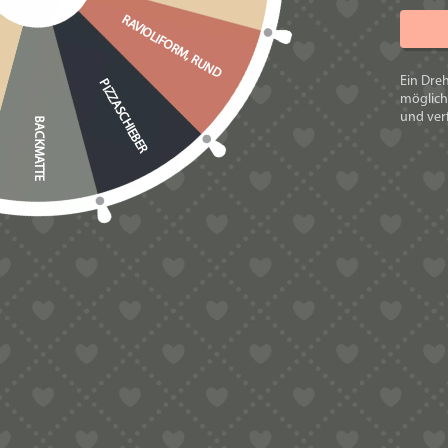
RAVIOLIFORM, RUND
Zusatzkosten Vers
Zusatzkosten Impo
Ein Dre
PIZZASCHIEBER
möglich
Zusatz
und verf
BACKMATTE
Importbestimmu
Select Language
▼
PRODUKTSICH
Es gibt noch
Schreibe d
Du musst
an
DAS KÖNNTE DIR AUC