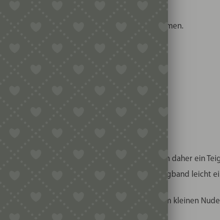
aus kleiner italienischer Manufaktur.
roß designt, um möglichst viel Füllung aufzunehmen.
aviolo
. Das Brettchen ist 10cm breit. Es empfiehlt sich daher ein T
and über das Raviolibrettchen zu legen. Das Teigband leicht e
älfte des Teigbands darüberlegen und mit einem kleinen Nudel
 Form schneiden oder rund
ausstechen
.