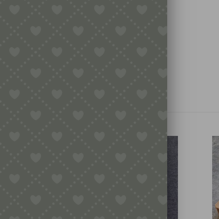
inkl. MwSt.
zzgl.
Versandkosten
In den Warenkorb
TE