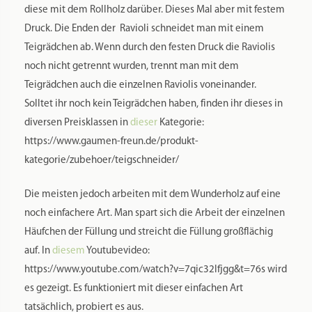
Es ist wichtig, das Rollholz nach dem Gebrauch jeweils
zeitnah mit einem feuchten Tuch zu reinigen. Dann am
besten vertikal, also senkrecht wie eine Kerze, zum Trocknen
aufstellen, fern von Wärme- oder Feuchtigkeitsquellen.
Zusätzliche Informationen
Rezensionen
0
Gewicht
0,548 kg
Maße
60 × 5,5 × 5,5 cm