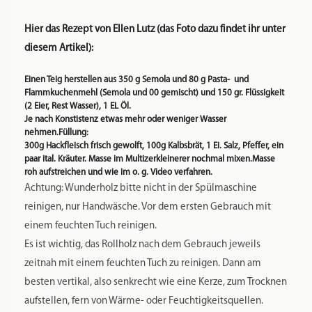
Spülmaschinenfest:
Nein
REZENSIONEN
Es gibt noch keine Rezensionen.
Schreibe die erste Rezension für „SET 60cm
Wunderholz + Teigrädchen Messing gezahnt
Holzgriff“
Du musst
angemeldet
sein, um eine Rezension veröffentlichen zu können.
DAS KÖNNTE DIR AUCH GEFALLEN …