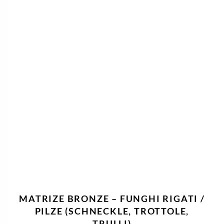
MATRIZE BRONZE – FUSILLI A3 8,5
MM
32,90
€