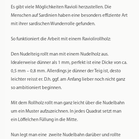
auf. In
diesem
Youtubevideo:
https://www.youtube.com/watch?v=7qic32lfjgg&t=76s wird
es gezeigt. Es funktioniert mit dieser einfachen Art
tatsächlich, probiert es aus.
Hier das Rezept von Ellen Lutz (das Foto dazu findet ihr unter
diesem Artikel):
Einen Teig herstellen aus 350 g Semola und 80 g Pasta- und
Flammkuchenmehl (Semola und 00 gemischt) und 150 gr. Flüssigkeit
(2 Eier, Rest Wasser), 1 EL Öl.
Je nach Konstistenz etwas mehr oder weniger Wasser
nehmen.
Füllung:
300g Hackfleisch frisch gewolft, 100g Kalbsbrät, 1 Ei. Salz, Pfeffer, ein
paar ital. Kräuter. Masse im Multizerkleinerer nochmal mixen.
Masse
roh aufstreichen und wie im o. g. Video verfahren.
Achtung: Wunderholz bitte nicht in der Spülmaschine
reinigen, nur Handwäsche. Vor dem ersten Gebrauch mit
einem feuchten Tuch reinigen.