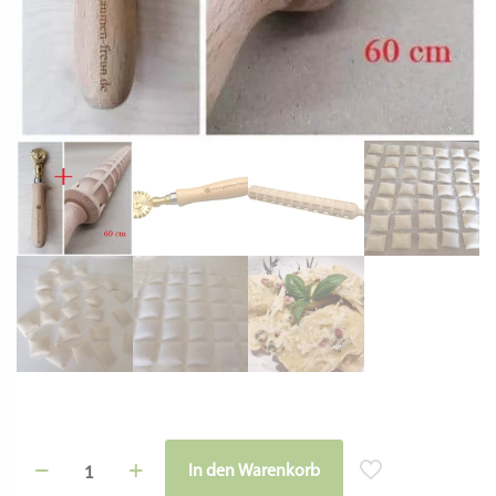
Teile dieses Produkt:
Facebook
Twitter
Email
Gmail
WhatsApp
Teilen
Mit diesem Set ist man perfekt für die nächste Ravioliproduktion
gewappnet: mit dem Wunderholz werden die Ravioli verarbeitet und
mit dem Teigrädchen durchtrennt – et voilà fertige Ravioli.
Messing hat übrigens die tolle eigenschaft, den Teig von sich zu
stoßen. So klebt der Teig nicht am Rädchen 😉
Magisches Wunderholz – Raviolatore
Material: Buchenholz
Länge: 60 cm