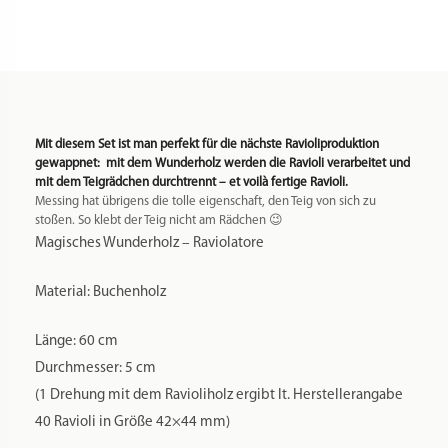
um ein Muster aufzuzeichnen. In jedes Quadrat setzt man
ein Löffelchen Füllung in die Mitte.
Nun legt man eine zweite Nudelbahn darüber und rollte
diese mit dem Rollholz darüber. Dieses Mal aber mit festem
Druck. Die Enden der Ravioli schneidet man mit einem
Teigrädchen ab. Wenn durch den festen Druck die Raviolis
noch nicht getrennt wurden, trennt man mit dem
Teigrädchen auch die einzelnen Raviolis voneinander.
Solltet ihr noch kein Teigrädchen haben, finden ihr dieses in
diversen Preisklassen in
dieser
Kategorie:
https://www.gaumen-freun.de/produkt-
kategorie/zubehoer/teigschneider/
Die meisten jedoch arbeiten mit dem Wunderholz auf eine
noch einfachere Art. Man spart sich die Arbeit der einzelnen
Häufchen der Füllung und streicht die Füllung großflächig