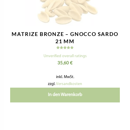
MATRIZE BRONZE – FUNGHI RIGATI /
PILZE (SCHNECKLE, TROTTOLE,
TRULLI)
Bewertet
mit
Unverified overall ratings
5.00
32,60
€
von 5
inkl. MwSt.
zzgl.
Versandkosten
In den Warenkorb