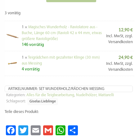
Durchmesser: 5 cm
(1 Drehung mit dem Ravioliholz ergibt lt. Herstellerangabe
40 Ravioli in Größe 42×44 mm)
Es gibt viele Möglichkeiten Ravioli herzustellen. Die
Menschen auf Sardinien haben eine besonders effiziente Art
mit ihrer sardischen Wunderrolle gefunden.
So funktioniert die Arbeit mit einem Raviolirollholz:
Den Nudelteig rollt man mit einem Nudelholz aus.
Idealerweise dünner als 1 mm, perfekt ist eine Dicke von ca.
0,5 mm – 0,8 mm. Allerdings je dünner der Teig ist, desto
leichter reisst er. D.h. ggf. am Anfang lieber noch nicht ganz
so ambitioniert beginnen.
Mit dem Rollholz rollt man ganz leicht über die Nudelbahn