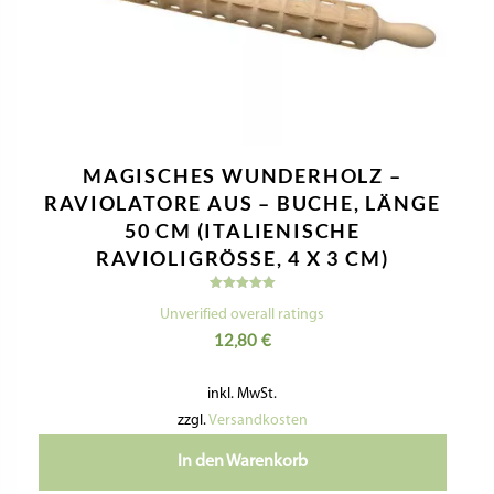
MATRIZE BRONZE – GNOCCO SARDO
21 MM
Bewertet
mit
Unverified overall ratings
5.00
35,60
€
von 5
inkl. MwSt.
zzgl.
Versandkosten
In den Warenkorb