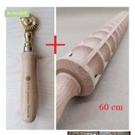
war:
ist:
36,89 €
35,90 €.
IM ANGEBOT