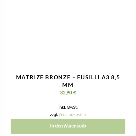
Geschäftsbedingungen
Widerrufsbelehrung & Widerrufsformular
Versandkosten & Lieferzeit
Zahlungsinformationen
VERTRAG WIDERRUFEN
Folge Uns:
pastideadeutschland
giselasgaumenfreunde
E-mail
Giselas Gaumenfreunde