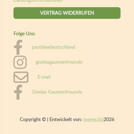
Willkommen bei Gaumen Freunde.
Um Ihnen das beste Erlebnis zu bieten, speichert diese Website
Informationen über Ihren Besuch in sogenannten Cookies. Wenn
das für Sie in Ordnung ist, klicken Sie bitte auf "Alle akzeptieren",
andernfalls können Sie die Daten, die Sie mit uns teilen möchten,
durch Klicken auf "Cookie Einstellungen" personalisieren. Hier
können Sie mehr über unsere
Geschäftsbedingungen lesen
ALLE AKZEPTIEREN
COOKIE EINSTELLUNGEN