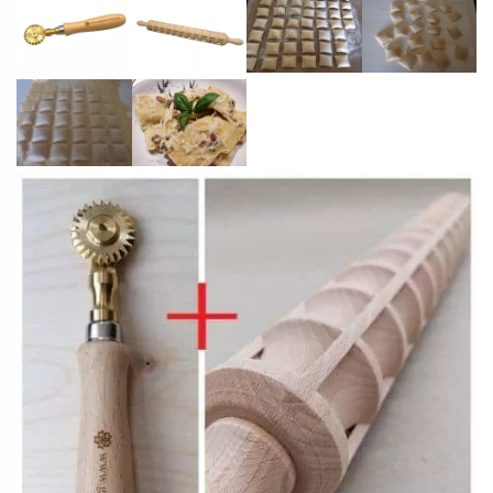
SET
In den Warenkorb
60cm
Alternative:
Wunderholz
+
Teigrädchen
3 vorrätig
Messing
gezahnt
1 ×
Magisches Wunderholz - Raviolatore aus -
Holzgriff
12,90
€
Buche, Länge 60 cm (Ravioli 42 x 44 mm, etwas
Menge
Incl. MwSt, zzgl.
größere Ravioligröße)
Versandkosten
146 vorrätig
24,90
€
1 ×
Teigrädchen mit gezahnter Klinge (30 mm)
aus Messing
Incl. MwSt, zzgl.
4 vorrätig
Versandkosten
ARTIKELNUMMER:
SET WUNDERHOLZ/RÄDCHEN MESSING
Kategorien:
Alles für die Teigbearbeitung
,
Nudelhölzer, Mattarelli
Schlagwort:
Giselas Lieblinge