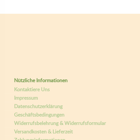
Copyright ©
| Entwickelt von:
teamq.biz
2026