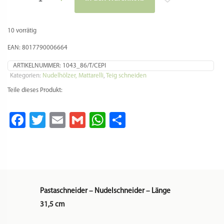
Durchmesser:
3,9 cm
Material:
Hainbuchenholz – da Naturprodukt
kann das Holz unterschiedliche Maserungen
aufweisen.
Wie es funktioniert?
Vor dem Gebrauch immer etwas bemehlen
(vorallem die Zwischenräume), damit der Teig
nicht klebt!
– Frischen Nudelteig zubereiten und in
gewünschter Dicke ausrollen.
– Die Teigplatten sollten maximal
16,3 cm
breit sein.
– Mit Druck mit dem Nudelschneider über die
Teigplatte fahren, um die Teigbahnen zu