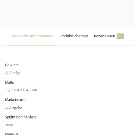
Herstellung Land:
Italien
Hersteller:
Eppicotispai S.r.l
Hersteller Webseite:
https://www.eppicotispai.it/
Hersteller Kontakt:
info@eppicotispai.it
Hersteller Adresse:
Traversa del Casello 15 // 28877 Ornavasso (VB) // Italia
Zusatzkosten Versand:
Beim Versand in Staaten außerhalb der EU können zusätzliche
Versandentgelte anfallen, die vom Käufer zu entrichten sind.
Zusatzkosten Import:
Beim Versand in Staaten außerhalb der EU können zusätzliche Zollentgelte
anfallen, die vom Käufer zu entrichten sind.