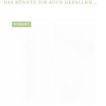
war:
ist:
inkl. MwSt.
27,97 €
26,97 €.
zzgl.
Versandkosten
In den Warenkorb