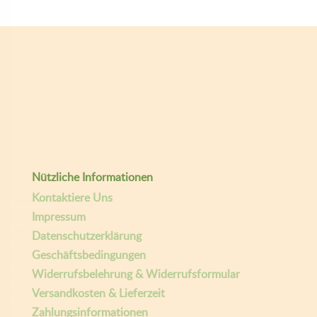
Folge Uns:
pastideadeutschland
giselasgaumenfreunde
E-mail
Giselas Gaumenfreunde
Copyright ©
| Entwickelt von:
teamq.biz
2026