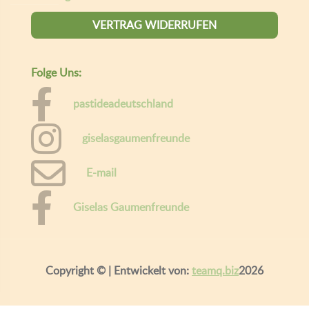
Willkommen bei Gaumen Freunde.
Um Ihnen das beste Erlebnis zu bieten, speichert diese Website
Informationen über Ihren Besuch in sogenannten Cookies. Wenn
das für Sie in Ordnung ist, klicken Sie bitte auf "Alle akzeptieren",
andernfalls können Sie die Daten, die Sie mit uns teilen möchten,
durch Klicken auf "Cookie Einstellungen" personalisieren. Hier
können Sie mehr über unsere
Geschäftsbedingungen lesen
ALLE AKZEPTIEREN
COOKIE EINSTELLUNGEN