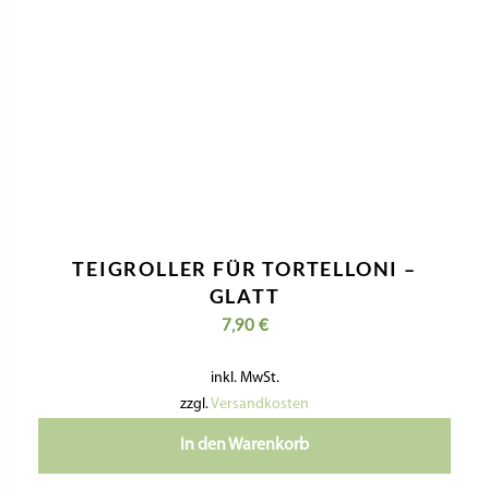
Nützliche Informationen
Kontaktiere Uns
Impressum
Datenschutzerklärung
Geschäftsbedingungen
Widerrufsbelehrung & Widerrufsformular
Versandkosten & Lieferzeit
Zahlungsinformationen
VERTRAG WIDERRUFEN